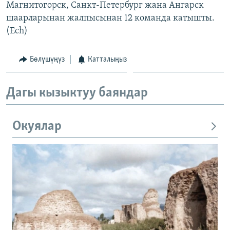
Магнитогорск, Санкт-Петербург жана Ангарск
шаарларынан жалпысынан 12 команда катышты.
(Ech)
Бөлүшүңүз
Катталыңыз
Дагы кызыктуу баяндар
Окуялар