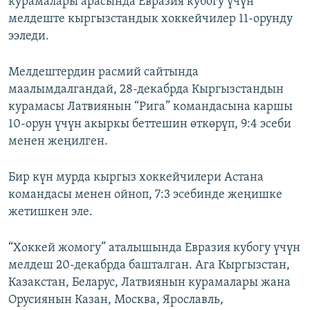
курамалары арасында Евразия кубогу үчүн
ОНЛАЙН ШЕРИНЕ
ЭЖЕ-СИҢДИЛЕР
мелдеште кыргызстандык хоккейчилер 11-орунду
ээледи.
АЗАТТЫК+
ЫҢГАЙСЫЗ СУРООЛОР
Мелдештердин расмий сайтында
маалымдалгандай, 28-декабрда Кыргызстандын
ЭЕ/АРнун бардык сайттары
курамасы Латвиянын “Рига” командасына каршы
10-орун үчүн акыркы беттешин өткөрүп, 9:4 эсеби
менен жеңилген.
Бир күн мурда кыргыз хоккейчилери Астана
командасы менен ойноп, 7:3 эсебинде жеңишке
жетишкен эле.
“Хоккей жомогу” аталышында Евразия кубогу үчүн
мелдеш 20-декабрда башталган. Ага Кыргызстан,
Казакстан, Беларус, Латвиянын курамалары жана
Орусиянын Казан, Москва, Ярославль,