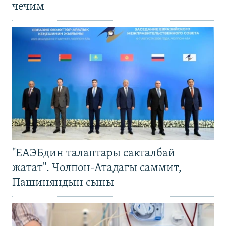
чечим
"ЕАЭБдин талаптары сакталбай
жатат". Чолпон-Атадагы саммит,
Пашиняндын сыны