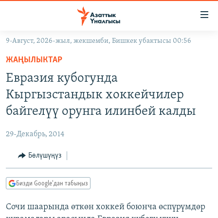
Линктер
Мазмунга
өтүңүз
9-Август, 2026-жыл, жекшемби, Бишкек убактысы 00:56
Навигацияга
ЖАҢЫЛЫКТАР
өтүңүз
ЖАҢЫЛЫКТАР
КЫРГЫЗСТАН
Издөөгө
Евразия кубогунда
салыңыз
ДҮЙНӨ
КЫРГЫЗСТАН
Кыргызстандык хоккейчилер
УКРАИНА
САЯСАТ
ДҮЙНӨ
байгелүү орунга илинбей калды
АТАЙЫН ИЛИКТӨӨ
ЭКОНОМИКА
БОРБОР АЗИЯ
29-Декабрь, 2014
ТВ ПРОГРАММАЛАР
МАДАНИЯТ
Бөлүшүңүз
ПОДКАСТ
БҮГҮН АЗАТТЫКТА
ӨЗГӨЧӨ ПИКИР
ЭКСПЕРТТЕР ТАЛДАЙТ
Бизди Google'дан табыңыз
БИЗ ЖАНА ДҮЙНӨ
Русский
Сочи шаарында өткөн хоккей боюнча өспүрүмдөр
ДАНИСТЕ