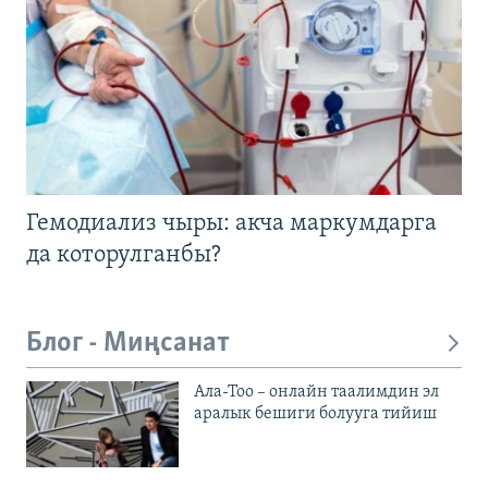
Гемодиализ чыры: акча маркумдарга
да которулганбы?
Блог - Миңсанат
Ала-Тоо – онлайн таалимдин эл
аралык бешиги болууга тийиш