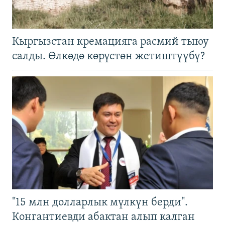
Кыргызстан кремацияга расмий тыюу
салды. Өлкөдө көрүстөн жетиштүүбү?
"15 млн долларлык мүлкүн берди".
Конгантиевди абактан алып калган