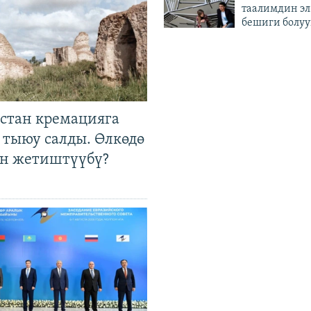
таалимдин эл
бешиги болуу
стан кремацияга
 тыюу салды. Өлкөдө
өн жетиштүүбү?