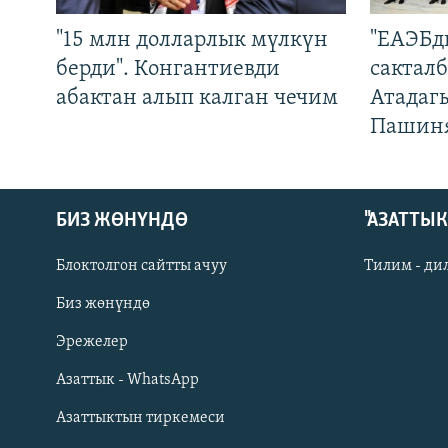
"15 млн долларлык мүлкүн
"ЕАЭБд
берди". Конгантиевди
сакталб
абактан алып калган чечим
Атадаг
Пашин
БИЗ ЖӨНҮНДӨ
"АЗАТТЫ
Блоктолгон сайтты ачуу
Тилим - ди
Биз жөнүндө
Русский
Эрежелер
Азаттык - WhatsApp
ОНЛАЙН ШЕРИНЕ
Азаттыктын тиркемеси