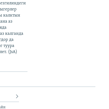
мезгилиндеги
рыгерлер
гы калктын
ана аз
яда
аз калганда
гдор да
г туура
ет. (JsA)
айн