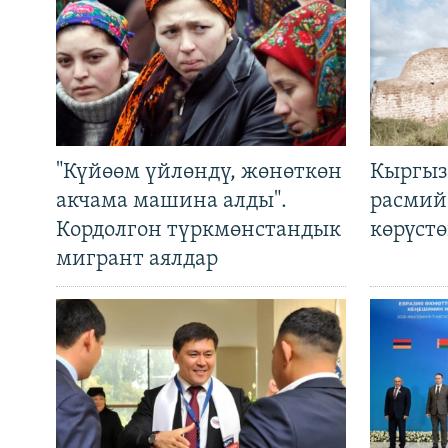
"Күйөөм үйлөндү, жөнөткөн
Кыргыз
акчама машина алды".
расмий
Кордолгон түркмөнстандык
көрүст
мигрант аялдар