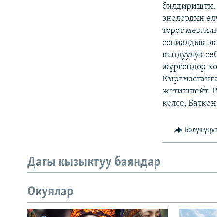
ЭЖЕ-СИҢДИЛЕР
билдиришти. 
энелердин өл
АЗАТТЫК+
төрөт мезгил
ЫҢГАЙСЫЗ СУРООЛОР
социалдык эк
кандуулук с
жүргөндөр ко
Кыргызстанга
жетишпейт. Р
келсе, Баткен
Бөлүшүңү
Дагы кызыктуу баяндар
Окуялар