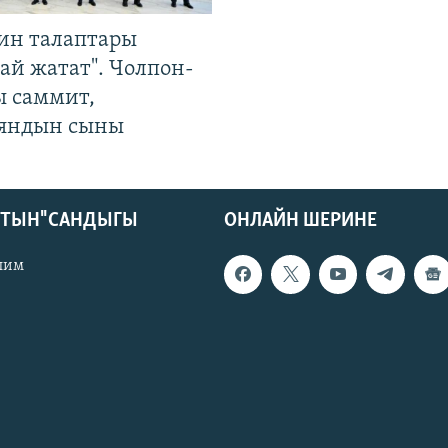
ин талаптары
ай жатат". Чолпон-
ы саммит,
яндын сыны
КТЫН" САНДЫГЫ
ОНЛАЙН ШЕРИНЕ
лим