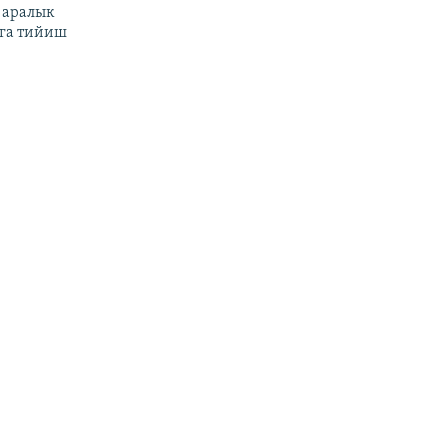
 аралык
га тийиш