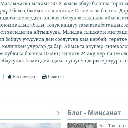
Маалыматка ылайык 2013-жылы облус боюнча төрөт 
үмү 7 болсо, быйыл жыл ичинде 14 эне каза болгон. Да
индеги энелердин көп каза болуп жатышына аймакта
ономикалык абалы, толук кандуу тамактанбагандык ж
ебеп экендигин айтышууда. Мындан тышкары миграци
ш бойлуу учурунда ден соолугуна кам көрбөй, төрөткө 
 келишкен учурлар да бар. Аймакта акушер-гинеколо
еспублика боюнча 10 миң кишиге 24 акушер-гинеколо
 облусунда 15 миңдей адамга ушунча дарыгер туура кел
з
Катталыңыз
Принтер
Блог - Миңсанат
Ала-Тоо – онл