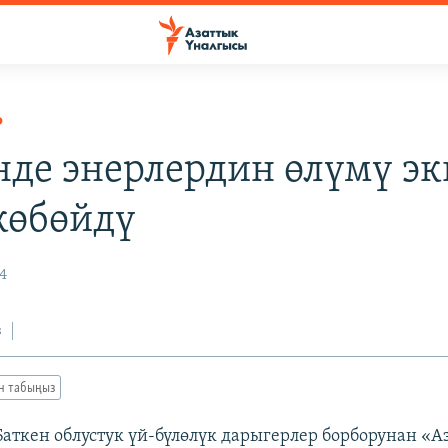
Р
нде энерлердин өлүмү эк
 көбөйдү
4
з
ан табыңыз
 Баткен облустук үй-бүлөлүк дарыгерлер борборунан «А