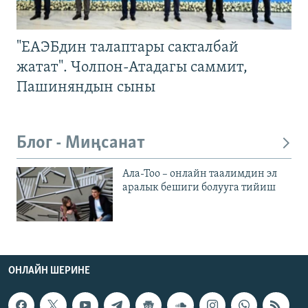
"ЕАЭБдин талаптары сакталбай
жатат". Чолпон-Атадагы саммит,
Пашиняндын сыны
Блог - Миңсанат
Ала-Тоо – онлайн таалимдин эл
аралык бешиги болууга тийиш
ОНЛАЙН ШЕРИНЕ