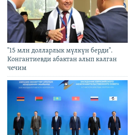
"15 млн долларлык мүлкүн берди".
Конгантиевди абактан алып калган
чечим