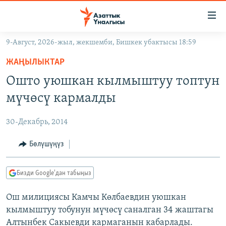
Линктер
Мазмунга
өтүңүз
9-Август, 2026-жыл, жекшемби, Бишкек убактысы 18:59
Навигацияга
ЖАҢЫЛЫКТАР
өтүңүз
ЖАҢЫЛЫКТАР
КЫРГЫЗСТАН
Издөөгө
Ошто уюшкан кылмыштуу топтун
салыңыз
ДҮЙНӨ
КЫРГЫЗСТАН
мүчөсү кармалды
УКРАИНА
САЯСАТ
ДҮЙНӨ
30-Декабрь, 2014
АТАЙЫН ИЛИКТӨӨ
ЭКОНОМИКА
БОРБОР АЗИЯ
ТВ ПРОГРАММАЛАР
Бөлүшүңүз
МАДАНИЯТ
ПОДКАСТ
БҮГҮН АЗАТТЫКТА
Бизди Google'дан табыңыз
ӨЗГӨЧӨ ПИКИР
ЭКСПЕРТТЕР ТАЛДАЙТ
Ош милициясы Камчы Көлбаевдин уюшкан
БИЗ ЖАНА ДҮЙНӨ
Русский
кылмыштуу тобунун мүчөсү саналган 34 жаштагы
ДАНИСТЕ
Алтынбек Сакыевди кармаганын кабарлады.