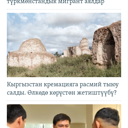
түркмөнстандык мигрант аялдар
Кыргызстан кремацияга расмий тыюу
салды. Өлкөдө көрүстөн жетиштүүбү?