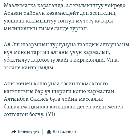
Маалыматка караганда, ал кылмыштуу чөйрөдө
ОНЛАЙН ШЕРИНЕ
ЭЖЕ-СИҢДИЛЕР
Араван районун көзөмөлдөйт деп эсептелип,
АЗАТТЫК+
уюшкан кылмыштуу топтун мүчөсү катары
ЫҢГАЙСЫЗ СУРООЛОР
милициянын тизмесинде турган.
Ал Ош шаарынын тургунуна таандык автоунааны
ЭЕ/АРнун бардык сайттары
күч менен тартып алганы үчүн кармалып,
убактылуу кармоочу жайга киргизилди. Унаа
ээсине кайтарылды.
Аны менен кошо унаа ээсин токмоктоого
катыштыгы бар үч шериги кошо кармалган.
Алтынбек Сакыев буга чейин массалык
башаламандыкка катышкан деген айып менен
соттолгон болчу. (YI)
Бөлүшүңүз
Катталыңыз