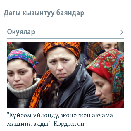
Дагы кызыктуу баяндар
Окуялар
"Күйөөм үйлөндү, жөнөткөн акчама
машина алды". Кордолгон