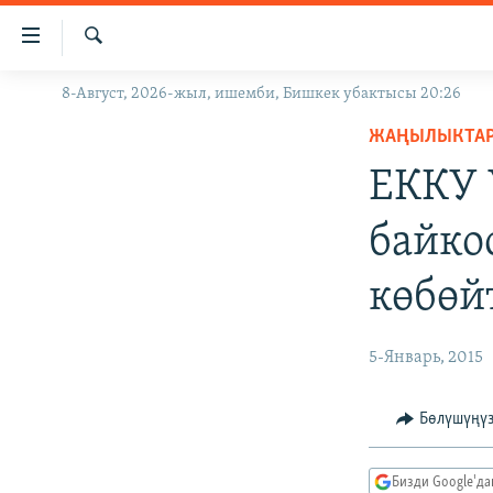
Линктер
Мазмунга
өтүңүз
Издөө
8-Август, 2026-жыл, ишемби, Бишкек убактысы 20:26
ЖАҢЫЛЫКТАР
Навигацияга
өтүңүз
ЖАҢЫЛЫКТА
КЫРГЫЗСТАН
Издөөгө
ЕККУ 
ДҮЙНӨ
КЫРГЫЗСТАН
салыңыз
УКРАИНА
САЯСАТ
ДҮЙНӨ
байко
АТАЙЫН ИЛИКТӨӨ
ЭКОНОМИКА
БОРБОР АЗИЯ
көбөй
ТВ ПРОГРАММАЛАР
МАДАНИЯТ
ПОДКАСТ
БҮГҮН АЗАТТЫКТА
5-Январь, 2015
ӨЗГӨЧӨ ПИКИР
ЭКСПЕРТТЕР ТАЛДАЙТ
БИЗ ЖАНА ДҮЙНӨ
Бөлүшүңү
ДАНИСТЕ
Бизди Google'д