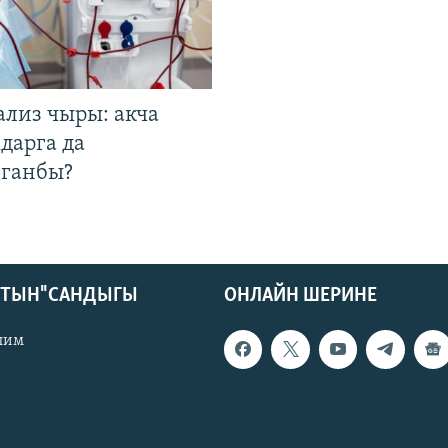
ализ чыры: акча
дарга да
лганбы?
КТЫН" САНДЫГЫ
ОНЛАЙН ШЕРИНЕ
лим