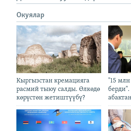
Окуялар
Кыргызстан кремацияга
"15 мл
расмий тыюу салды. Өлкөдө
берди"
көрүстөн жетиштүүбү?
абакта