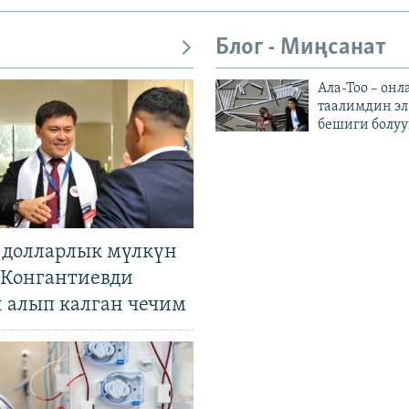
Блог - Миңсанат
Ала-Тоо – онл
таалимдин эл
бешиги болуу
н долларлык мүлкүн
. Конгантиевди
н алып калган чечим