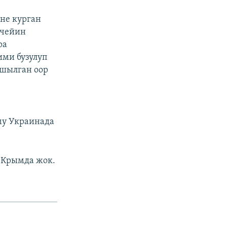
не курган
 чейин
ра
ими бузулуп
ашылган оор
му Украинада
 Крымда жок.