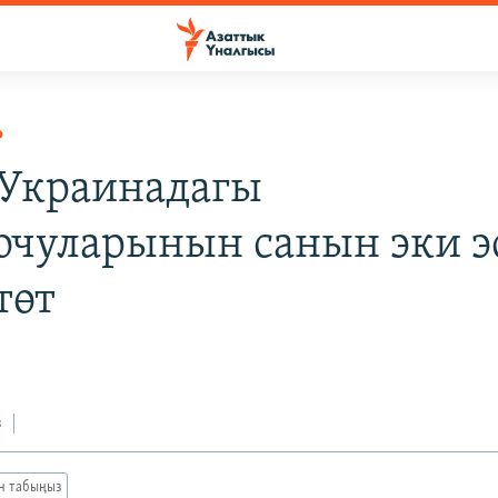
Р
Украинадагы
очуларынын санын эки э
төт
з
ан табыңыз