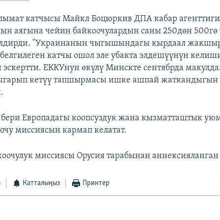
лымат катчысы Майкл Боцюркив ДПА кабар агенттиги
ын аягына чейин байкоочулардын саны 250дөн 500гө
илдирди. "Украинанын чыгышындагы кырдаал жакшы
белгилеген катчы ошол эле убакта элдешүүнүн келиш
эскертти. ЕККУнун өкүлү Минскте сентябрда макулд
ыгарып кетүү тапшырмасы ишке ашпай жаткандыгын
.
бери Европадагы коопсуздук жана кызматташтык ую
очу миссиясын кармап келатат.
оочулук миссиясы Орусия тарабынан аннексияланган
з
Катталыңыз
Принтер