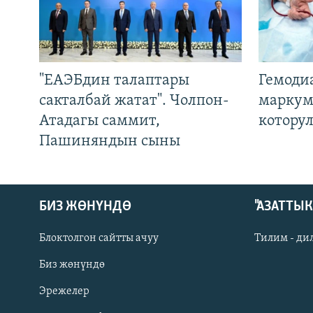
"ЕАЭБдин талаптары
Гемоди
сакталбай жатат". Чолпон-
маркум
Атадагы саммит,
котору
Пашиняндын сыны
БИЗ ЖӨНҮНДӨ
"АЗАТТЫ
Блоктолгон сайтты ачуу
Тилим - ди
Биз жөнүндө
Русский
Эрежелер