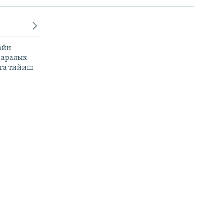
айн
 аралык
га тийиш