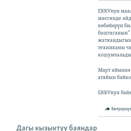
ЭЖЕ-СИҢДИЛЕР
ЕККУнун маа
АЗАТТЫК+
маегинде айд
ЫҢГАЙСЫЗ СУРООЛОР
көбөйөрүн б
баштаганын” 
жаткандыгын 
техниканы ч
кошумчалады
Март айынан 
атайын байко
ЕККУнун байк
Бөлүшүңү
Дагы кызыктуу баяндар