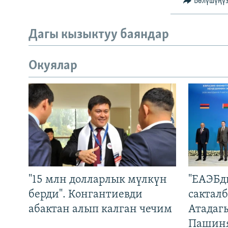
Бөлүшүңү
Дагы кызыктуу баяндар
Окуялар
"15 млн долларлык мүлкүн
"ЕАЭБд
берди". Конгантиевди
сакталб
абактан алып калган чечим
Атадаг
Пашин