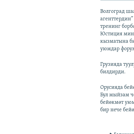
ЭЖЕ-СИҢДИЛЕР
Волгоград ша
АЗАТТЫК+
агенттердин”
ЫҢГАЙСЫЗ СУРООЛОР
тренинг борб
Юстиция мини
кызматына б
уюмдар форум
Грузияда туу
билдирди.
Орусияда бе
Бул мыйзам ч
бейөкмөт уюм
бир нече бей