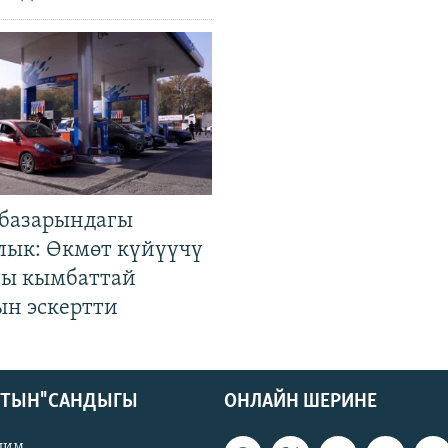
базарындагы
лык: Өкмөт күйүүчү
гы кымбаттай
ын эскертти
КТЫН" САНДЫГЫ
ОНЛАЙН ШЕРИНЕ
лим