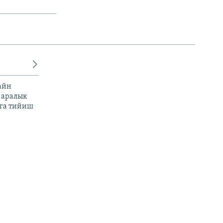
айн
 аралык
га тийиш