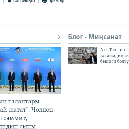
з
Катталыңыз
Принтер
Блог - Миңсанат
Ала-Тоо – онл
таалимдин эл
бешиги болуу
ин талаптары
ай жатат". Чолпон-
ы саммит,
яндын сыны