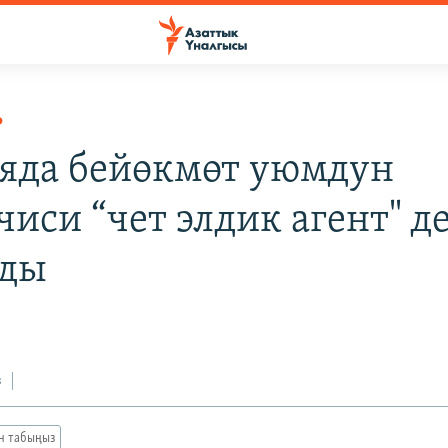
Р
яда бейөкмөт уюмдун
чиси “чет элдик агент" д
лды
з
ан табыңыз