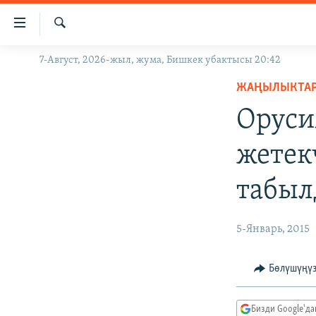
Линктер
Мазмунга
өтүңүз
Издөө
7-Август, 2026-жыл, жума, Бишкек убактысы 20:42
ЖАҢЫЛЫКТАР
Навигацияга
өтүңүз
ЖАҢЫЛЫКТА
КЫРГЫЗСТАН
Издөөгө
Оруси
ДҮЙНӨ
КЫРГЫЗСТАН
салыңыз
УКРАИНА
САЯСАТ
ДҮЙНӨ
жетек
АТАЙЫН ИЛИКТӨӨ
ЭКОНОМИКА
БОРБОР АЗИЯ
табы
ТВ ПРОГРАММАЛАР
МАДАНИЯТ
ПОДКАСТ
БҮГҮН АЗАТТЫКТА
5-Январь, 2015
ӨЗГӨЧӨ ПИКИР
ЭКСПЕРТТЕР ТАЛДАЙТ
БИЗ ЖАНА ДҮЙНӨ
Бөлүшүңү
ДАНИСТЕ
Бизди Google'д