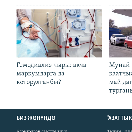
Гемодиализ чыры: акча
Мунай 
маркумдарга да
каатчы
которулганбы?
май да
турган
БИЗ ЖӨНҮНДӨ
"АЗАТТЫ
Блоктолгон сайтты ачуу
Тилим - ди