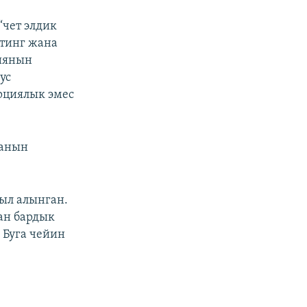
чет элдик
тинг жана
сиянын
ус
рциялык эмес
ганын
ыл алынган.
ан бардык
 Буга чейин