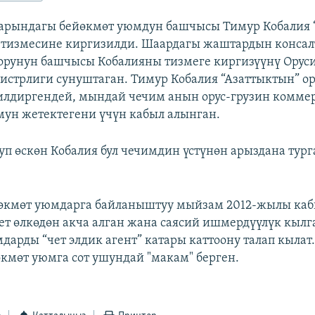
арындагы бейөкмөт уюмдун башчысы Тимур Кобалия “
 тизмесине киргизилди. Шаардагы жаштардын консал
орунун башчысы Кобалияны тизмеге киргизүүнү Ору
стрлиги сунуштаган. Тимур Кобалия “Азаттыктын” ор
илдиргендей, мындай чечим анын орус-грузин комме
ун жетектегени үчүн кабыл алынган.
луп өскөн Кобалия бул чечимдин үстүнөн арыздана тур
йөкмөт уюмдарга байланыштуу мыйзам 2012-жылы каб
ет өлкөдөн акча алган жана саясий ишмердүүлүк кылг
дарды “чет элдик агент” катары каттоону талап кылат.
өкмөт уюмга сот ушундай "макам" берген.