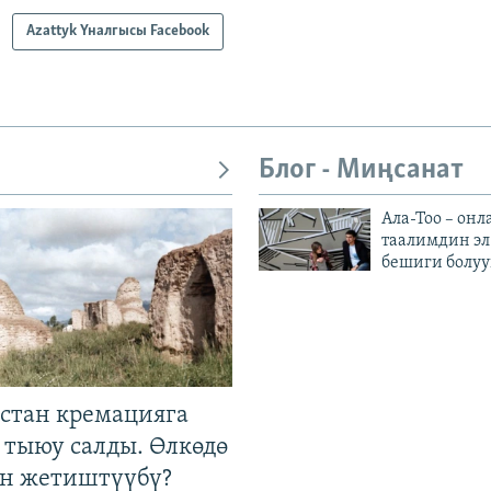
Azattyk Үналгысы Facebook
Блог - Миңсанат
Ала-Тоо – онл
таалимдин эл
бешиги болуу
стан кремацияга
 тыюу салды. Өлкөдө
өн жетиштүүбү?