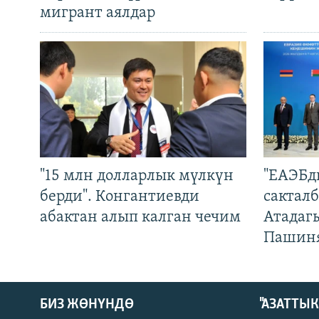
мигрант аялдар
"15 млн долларлык мүлкүн
"ЕАЭБд
берди". Конгантиевди
сакталб
абактан алып калган чечим
Атадаг
Пашин
БИЗ ЖӨНҮНДӨ
"АЗАТТЫ