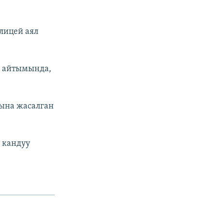
лицей аял
н айтымында,
лына жасалган
 кандуу