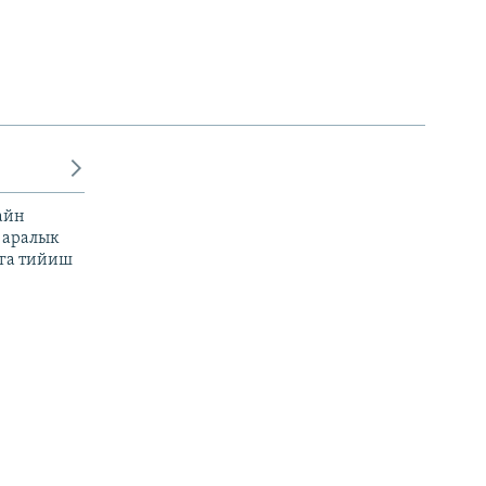
айн
 аралык
га тийиш