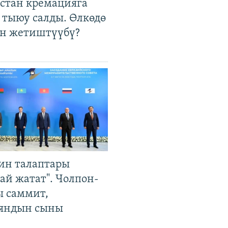
стан кремацияга
 тыюу салды. Өлкөдө
өн жетиштүүбү?
ин талаптары
ай жатат". Чолпон-
ы саммит,
яндын сыны