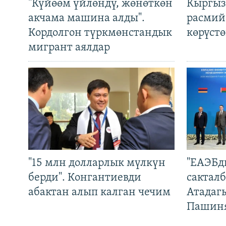
"Күйөөм үйлөндү, жөнөткөн
Кыргыз
акчама машина алды".
расмий
Кордолгон түркмөнстандык
көрүст
мигрант аялдар
"15 млн долларлык мүлкүн
"ЕАЭБд
берди". Конгантиевди
сакталб
абактан алып калган чечим
Атадаг
Пашин