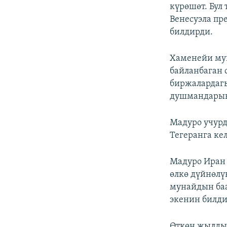
ЭЖЕ-СИҢДИЛЕР
күрөшөт. Бул
Венесуэла пр
АЗАТТЫК+
билдирди.
ЫҢГАЙСЫЗ СУРООЛОР
Хаменейи му
байланбаган 
биржалардаг
душмандарын
Мадуро учурд
Тегеранга кел
Мадуро Иран 
өлкө дүйнөлү
мунайдын баа
экенин билди
Өткөн жылды