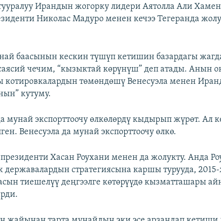
 тууралуу Ирандын жогорку лидери Аятолла Али Хаме
езиденти Николас Мадуро менен кечээ Тегеранда жол
най баасынын кескин түшүп кетишин базардагы жагд
саясий чечим, “кызыктай көрүнүш” деп атады. Анын 
ы котировкалардын төмөндөшү Венесуэла менен Ира
ын” кутуму.
а мунай экспорттоочу өлкөлөрдү кыдырып жүрөт. Ал к
ген. Венесуэла да мунай экспорттоочу өлкө.
президенти Хасан Роухани менен да жолукту. Анда Ро
к державалардын стратегиясына каршы турууда, 201
сын тиешелүү деңгээлге көтөрүүдө кызматташары а
рди.
н жайынан тарта мунайдын эки эсе арзандап кетиши