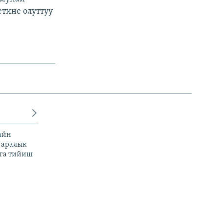
тине олуттуу
айн
 аралык
га тийиш