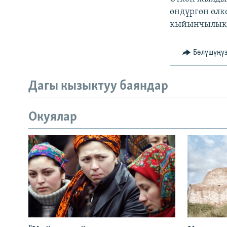
өндүргөн өлк
кыйынчылыкт
Бөлүшүңү
Дагы кызыктуу баяндар
Окуялар