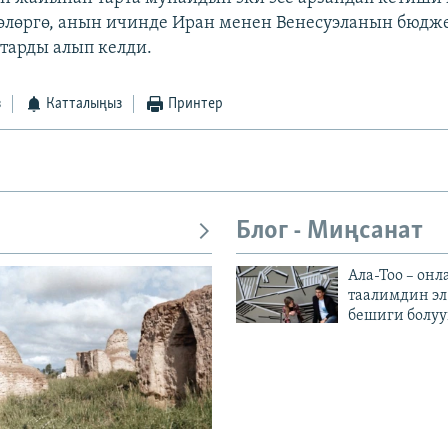
өлөргө, анын ичинде Иран менен Венесуэланын бюдже
арды алып келди.
з
Катталыңыз
Принтер
Блог - Миңсанат
Ала-Тоо – онл
таалимдин эл
бешиги болуу