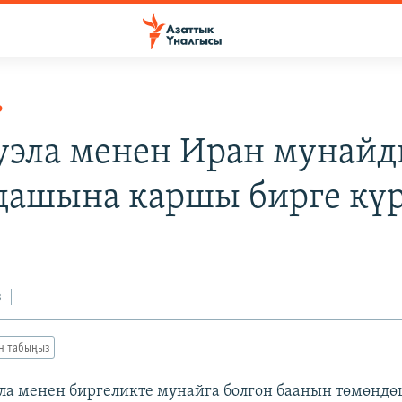
Р
уэла менен Иран мунай
дашына каршы бирге кү
з
ан табыңыз
ла менен биргеликте мунайга болгон баанын төмөнд