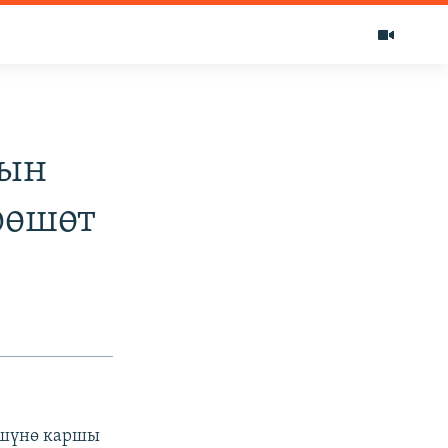
дын
рөшөт
өшүнө каршы