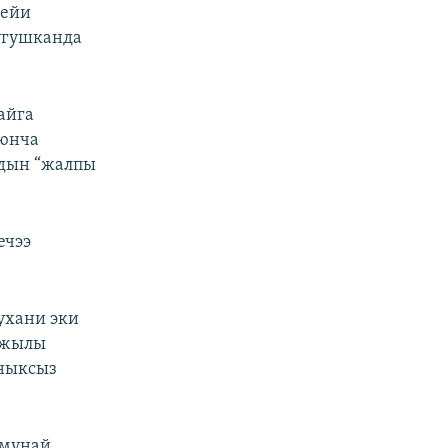
нейи
угушканда
айга
оюнча
ндын “жалпы
ечээ
ухани эки
5-жылы
йныксыз
 мунай