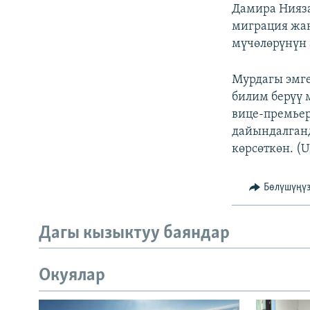
ЭЖЕ-СИҢДИЛЕР
Дамира Нияза
миграция жан
АЗАТТЫК+
мүчөлөрүнүн 
ЫҢГАЙСЫЗ СУРООЛОР
Мурдагы эмг
билим берүү 
вице-премьер
дайындалган
көрсөткөн. (U
Бөлүшүңү
Дагы кызыктуу баяндар
Окуялар