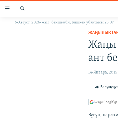
Линктер
Мазмунга
өтүңүз
Издөө
6-Август, 2026-жыл, бейшемби, Бишкек убактысы 23:07
ЖАҢЫЛЫКТАР
Навигацияга
өтүңүз
ЖАҢЫЛЫКТА
КЫРГЫЗСТАН
Издөөгө
Жаңы 
ДҮЙНӨ
КЫРГЫЗСТАН
салыңыз
УКРАИНА
САЯСАТ
ДҮЙНӨ
ант б
АТАЙЫН ИЛИКТӨӨ
ЭКОНОМИКА
БОРБОР АЗИЯ
ТВ ПРОГРАММАЛАР
МАДАНИЯТ
14-Январь, 2015
ПОДКАСТ
БҮГҮН АЗАТТЫКТА
Бөлүшүңү
ӨЗГӨЧӨ ПИКИР
ЭКСПЕРТТЕР ТАЛДАЙТ
БИЗ ЖАНА ДҮЙНӨ
Бизди Google'д
ДАНИСТЕ
Бүгүн, парл