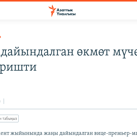
Р
дайындалган өкмөт мүч
еришти
з
ан табыңыз
амент жыйынында жаңы дайындалган вице-премьер-м