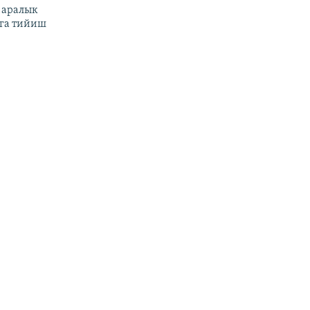
 аралык
га тийиш