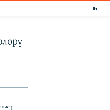
өлөрү
инистр