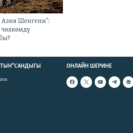
р Азия Шенгени":
 чөлкөмдү
бы?
КТЫН" САНДЫГЫ
ОНЛАЙН ШЕРИНЕ
лим