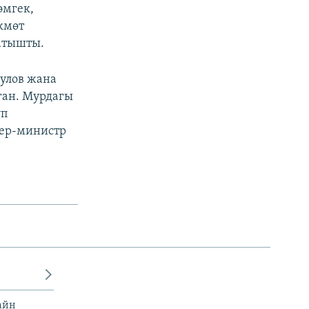
эмгек,
кмөт
катышты.
улов жана
ган. Мурдагы
уп
ьер-министр
айн