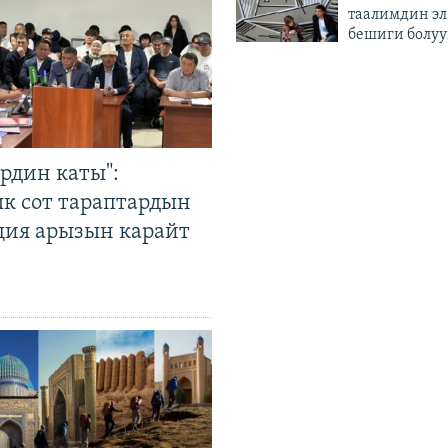
таалимдин эл
бешиги болуу
рдин каты":
к сот тараптардын
ция арызын карайт