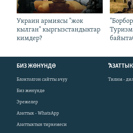
Украин армиясы "жок
"Борбо
кылган" кыргызстандыктар
Туризм
кимдер?
байыта
БИЗ ЖӨНҮНДӨ
"АЗАТТЫ
Блоктолгон сайтты ачуу
Тилим - ди
Биз жөнүндө
Русский
Эрежелер
Азаттык - WhatsApp
ОНЛАЙН ШЕРИНЕ
Азаттыктын тиркемеси