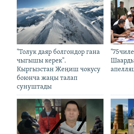
"Толук даяр болгондор гана
"75чиле
чыгышы керек".
Шаарды
Кыргызстан Жеңиш чокусу
апелля
боюнча жаңы талап
сунуштады