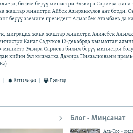
лиева, билим берүү министри Эльвира Сариева жана 
а жаштар министри Айбек Азыранкулов ант берди. Ө
ант берүү аземине президент Алмазбек Атамбаев да 
ек, миграция жана жаштар министри Алиясбек Алымк
министри Канат Садыков 12-декабрда кызматтан алын
-министр Элвира Сариева билим берүү министри бол
дан кийин бул кызматка Дамира Ниязалиеваны прем
Ez)
з
Катталыңыз
Принтер
Блог - Миңсанат
Ала-Тоо – онл