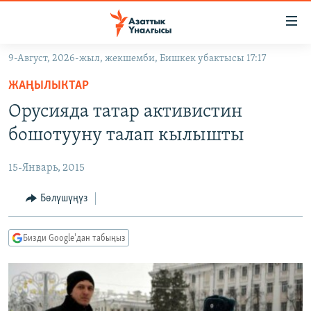
Линктер
Мазмунга
өтүңүз
9-Август, 2026-жыл, жекшемби, Бишкек убактысы 17:17
Навигацияга
ЖАҢЫЛЫКТАР
өтүңүз
ЖАҢЫЛЫКТАР
КЫРГЫЗСТАН
Издөөгө
Орусияда татар активистин
салыңыз
ДҮЙНӨ
КЫРГЫЗСТАН
бошотууну талап кылышты
УКРАИНА
САЯСАТ
ДҮЙНӨ
15-Январь, 2015
АТАЙЫН ИЛИКТӨӨ
ЭКОНОМИКА
БОРБОР АЗИЯ
ТВ ПРОГРАММАЛАР
Бөлүшүңүз
МАДАНИЯТ
ПОДКАСТ
БҮГҮН АЗАТТЫКТА
Бизди Google'дан табыңыз
ӨЗГӨЧӨ ПИКИР
ЭКСПЕРТТЕР ТАЛДАЙТ
БИЗ ЖАНА ДҮЙНӨ
Русский
ДАНИСТЕ