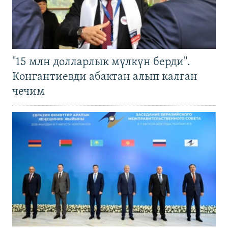
"15 млн долларлык мүлкүн берди".
Конгантиевди абактан алып калган
чечим