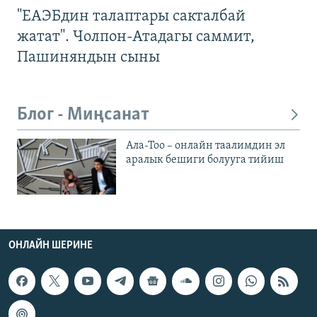
"ЕАЭБдин талаптары сакталбай
жатат". Чолпон-Атадагы саммит,
Пашиняндын сыны
Блог - Миңсанат
Ала-Тоо – онлайн таалимдин эл
аралык бешиги болууга тийиш
ОНЛАЙН ШЕРИНЕ