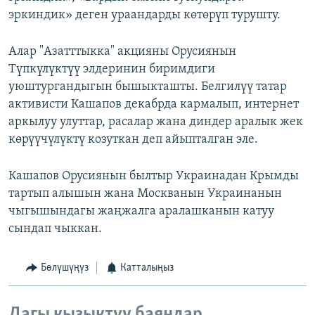
эркиндик» деген ураандарды көтөрүп турушту.
Алар "Азатттыкка" акцияны Орусиянын
Түпкүлүктүү элдеринин биримдиги
уюштургандыгын бышыкташты. Белгилүү татар
активисти Кашапов декабрда кармалып, интернет
аркылуу улуттар, расалар жана диндер аралык жек
көрүүчүлүктү козуткан деп айыпталган эле.
Кашапов Орусиянын былтыр Украинадан Крымды
тартып алышын жана Москванын Украинанын
чыгышындагы жаңжалга аралашканын катуу
сындап чыккан.
Бөлүшүңүз
Катталыңыз
Дагы кызыктуу баяндар