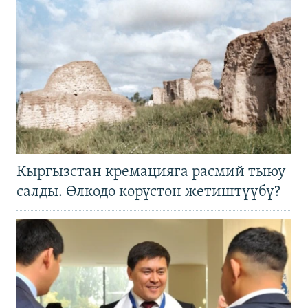
Кыргызстан кремацияга расмий тыюу
салды. Өлкөдө көрүстөн жетиштүүбү?