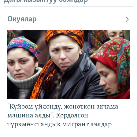
Окуялар
"Күйөөм үйлөндү, жөнөткөн акчама
машина алды". Кордолгон
түркмөнстандык мигрант аялдар