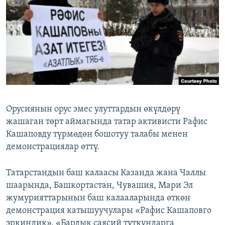
ОНЛАЙН ШЕРИНЕ
ЭЖЕ-СИҢДИЛЕР
АЗАТТЫК+
ЫҢГАЙСЫЗ СУРООЛОР
ЭЕ/АРнун бардык сайттары
Орусиянын орус эмес улуттардын өкүлдөрү
жашаган төрт аймагында татар активисти Рафис
Кашаповду түрмөдөн бошотуу талабы менен
демонстрациялар өттү.
Татарстандын баш калаасы Казанда жана Чаллы
шаарында, Башкортастан, Чувашия, Мари Эл
жумурияттарынын баш калааларында өткөн
демонстрация катышуучулары «Рафис Кашаповго
эркиндик», «Бардык саясий туткундарга