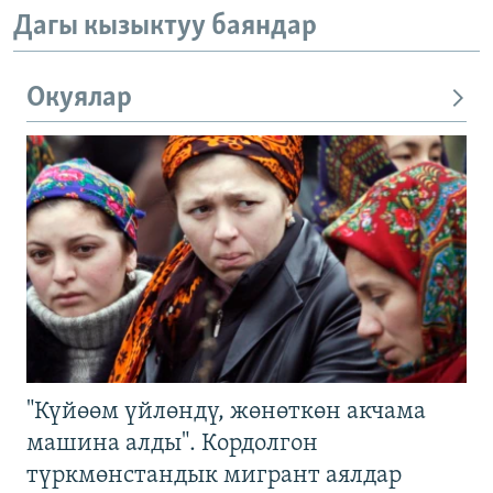
Дагы кызыктуу баяндар
Окуялар
"Күйөөм үйлөндү, жөнөткөн акчама
машина алды". Кордолгон
түркмөнстандык мигрант аялдар