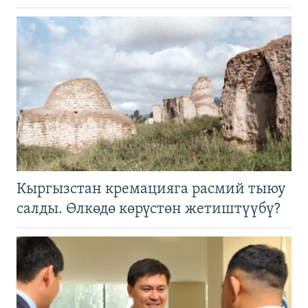
Кыргызстан кремацияга расмий тыюу
салды. Өлкөдө көрүстөн жетиштүүбү?