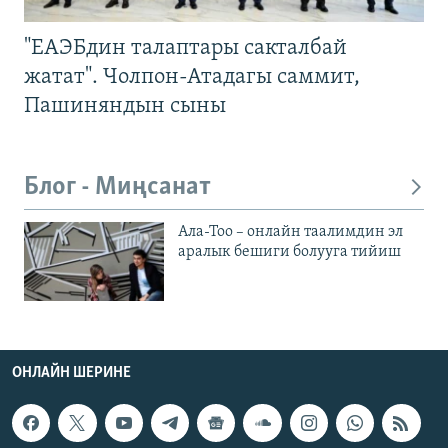
"ЕАЭБдин талаптары сакталбай
жатат". Чолпон-Атадагы саммит,
Пашиняндын сыны
Блог - Миңсанат
Ала-Тоо – онлайн таалимдин эл
аралык бешиги болууга тийиш
ОНЛАЙН ШЕРИНЕ