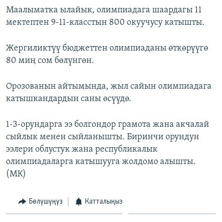
ОНЛАЙН ШЕРИНЕ
Маалыматка ылайык, олимпиадага шаардагы 11
ЭЖЕ-СИҢДИЛЕР
мектептен 9-11-класстын 800 окуучусу катышты.
АЗАТТЫК+
ЫҢГАЙСЫЗ СУРООЛОР
Жергиликтүү бюджеттен олимпиаданы өткөрүүгө
80 миң сом бөлүнгөн.
ЭЕ/АРнун бардык сайттары
Орозованын айтымында, жыл сайын олимпиадага
катышкандардын саны өсүүдө.
1-3-орундарга ээ болгондор грамота жана акчалай
сыйлык менен сыйланышты. Биринчи орундун
ээлери облустук жана республикалык
олимпиадаларга катышууга жолдомо алышты.
(МК)
Бөлүшүңүз
Катталыңыз