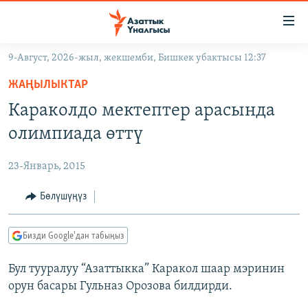
Линктер
Мазмунга
өтүңүз
9-Август, 2026-жыл, жекшемби, Бишкек убактысы 12:37
Навигацияга
ЖАҢЫЛЫКТАР
өтүңүз
ЖАҢЫЛЫКТАР
КЫРГЫЗСТАН
Издөөгө
Караколдо мектептер арасында
салыңыз
ДҮЙНӨ
КЫРГЫЗСТАН
олимпиада өттү
УКРАИНА
САЯСАТ
ДҮЙНӨ
23-Январь, 2015
АТАЙЫН ИЛИКТӨӨ
ЭКОНОМИКА
БОРБОР АЗИЯ
ТВ ПРОГРАММАЛАР
Бөлүшүңүз
МАДАНИЯТ
ПОДКАСТ
БҮГҮН АЗАТТЫКТА
Бизди Google'дан табыңыз
ӨЗГӨЧӨ ПИКИР
ЭКСПЕРТТЕР ТАЛДАЙТ
Бул тууралуу “Азаттыкка” Каракол шаар мэринин
БИЗ ЖАНА ДҮЙНӨ
Русский
орун басары Гульназ Орозова билдирди.
ДАНИСТЕ