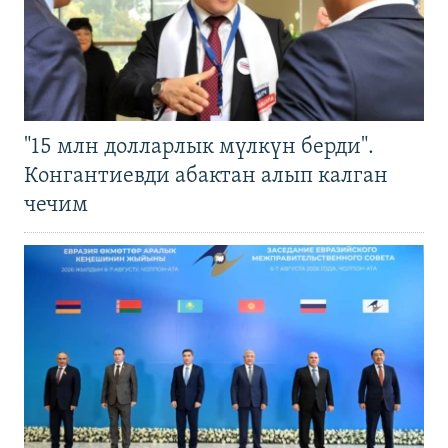
"15 млн долларлык мүлкүн берди".
Конгантиевди абактан алып калган
чечим