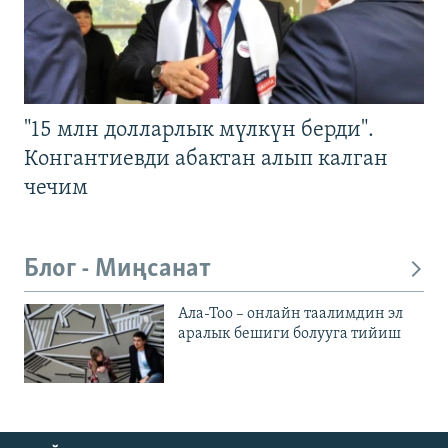
"15 млн долларлык мүлкүн берди".
Конгантиевди абактан алып калган
чечим
Блог - Миңсанат
Ала-Тоо – онлайн таалимдин эл
аралык бешиги болууга тийиш