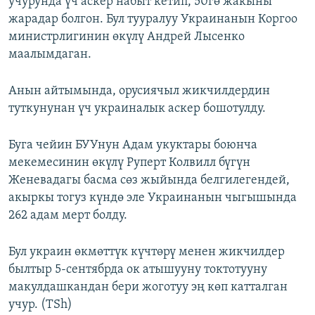
учурунда үч аскер набыт кетип, 50гө жакыны
ОНЛАЙН ШЕРИНЕ
ЭЖЕ-СИҢДИЛЕР
жарадар болгон. Бул тууралуу Украинанын Коргоо
министрлигинин өкүлү Андрей Лысенко
АЗАТТЫК+
маалымдаган.
ЫҢГАЙСЫЗ СУРООЛОР
Анын айтымында, орусиячыл жикчилдердин
ЭЕ/АРнун бардык сайттары
туткунунан үч украиналык аскер бошотулду.
Буга чейин БУУнун Адам укуктары боюнча
мекемесинин өкүлү Руперт Колвилл бүгүн
Женевадагы басма сөз жыйында белгилегендей,
акыркы тогуз күндө эле Украинанын чыгышында
262 адам мерт болду.
Бул украин өкмөттүк күчтөрү менен жикчилдер
былтыр 5-сентябрда ок атышууну токтотууну
макулдашкандан бери жоготуу эң көп катталган
учур. (TSh)