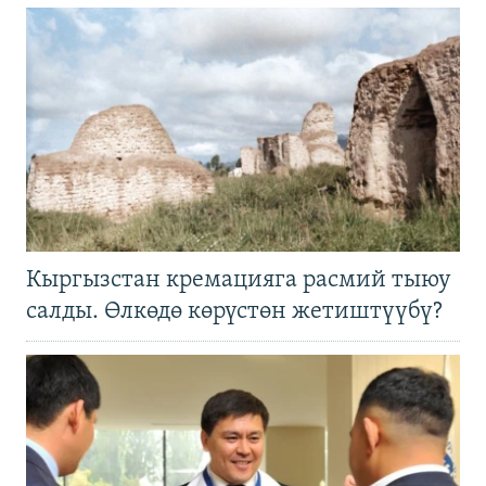
Кыргызстан кремацияга расмий тыюу
салды. Өлкөдө көрүстөн жетиштүүбү?