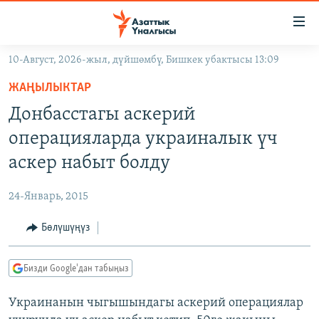
Линктер
Мазмунга
өтүңүз
10-Август, 2026-жыл, дүйшөмбү, Бишкек убактысы 13:09
Навигацияга
ЖАҢЫЛЫКТАР
өтүңүз
ЖАҢЫЛЫКТАР
КЫРГЫЗСТАН
Издөөгө
Донбасстагы аскерий
салыңыз
ДҮЙНӨ
КЫРГЫЗСТАН
операцияларда украиналык үч
УКРАИНА
САЯСАТ
ДҮЙНӨ
аскер набыт болду
АТАЙЫН ИЛИКТӨӨ
ЭКОНОМИКА
БОРБОР АЗИЯ
24-Январь, 2015
ТВ ПРОГРАММАЛАР
МАДАНИЯТ
Бөлүшүңүз
ПОДКАСТ
БҮГҮН АЗАТТЫКТА
ӨЗГӨЧӨ ПИКИР
ЭКСПЕРТТЕР ТАЛДАЙТ
Бизди Google'дан табыңыз
БИЗ ЖАНА ДҮЙНӨ
Русский
Украинанын чыгышындагы аскерий операциялар
ДАНИСТЕ