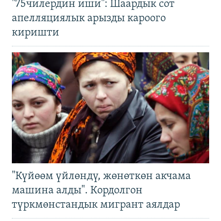
"75чилердин иши": Шаардык сот
апелляциялык арызды кароого
киришти
"Күйөөм үйлөндү, жөнөткөн акчама
машина алды". Кордолгон
түркмөнстандык мигрант аялдар