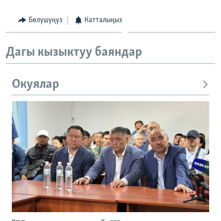
Бөлүшүңүз
Катталыңыз
Дагы кызыктуу баяндар
Окуялар