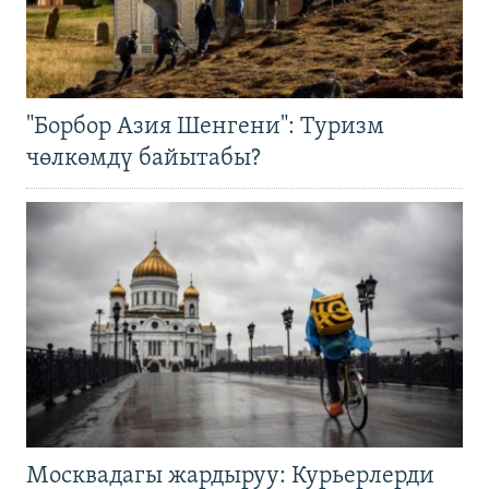
"Борбор Азия Шенгени": Туризм
чөлкөмдү байытабы?
Москвадагы жардыруу: Курьерлерди