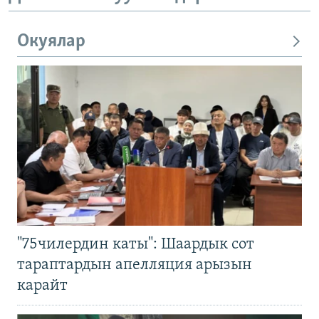
Окуялар
"75чилердин каты": Шаардык сот
тараптардын апелляция арызын
карайт