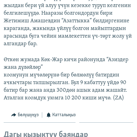
жылдан бери үй алуу үчүн кезекке туруп келгенин
ОНЛАЙН ШЕРИНЕ
ЭЖЕ-СИҢДИЛЕР
белгилешүүдө. Нааразы болгондордун бири
АЗАТТЫК+
Жетимиш Амашевдин “Азаттыкка” билдиргенине
ЫҢГАЙСЫЗ СУРООЛОР
караганда, жакында үйлүү болгон майыптардын
арасында буга чейин мамлекеттен үч-төрт жолу үй
алгандар бар.
ЭЕ/АРнун бардык сайттары
Өткөн жумада Көк-Жар кичи районунда “Азиздер
жана дүлөйлөр”
коомунун мүчөлөрүнө бир бөлмөлүү батирдин
ачкычтары тапшырылган. Бул 9 кабаттуу үйдө 90
батир бар жана анда 300дөн ашык адам жашайт.
Аталган коомдук уюмга 10 200 киши мүчө. (ZA)
Бөлүшүңүз
Катталыңыз
Дагы кызыктуу баяндар