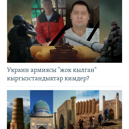
Украин армиясы "жок кылган"
кыргызстандыктар кимдер?