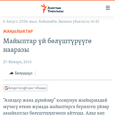
Линктер
Мазмунга
өтүңүз
6-Август, 2026-жыл, бейшемби, Бишкек убактысы 16:42
Навигацияга
ЖАҢЫЛЫКТАР
өтүңүз
ЖАҢЫЛЫКТАР
КЫРГЫЗСТАН
Издөөгө
Майыптар үй бөлүштүрүүгө
салыңыз
ДҮЙНӨ
КЫРГЫЗСТАН
нааразы
УКРАИНА
САЯСАТ
ДҮЙНӨ
27-Январь, 2015
АТАЙЫН ИЛИКТӨӨ
ЭКОНОМИКА
БОРБОР АЗИЯ
ТВ ПРОГРАММАЛАР
Бөлүшүңүз
МАДАНИЯТ
ПОДКАСТ
БҮГҮН АЗАТТЫКТА
Бизди Google'дан табыңыз
ӨЗГӨЧӨ ПИКИР
ЭКСПЕРТТЕР ТАЛДАЙТ
“Азиздер жана дүлөйлөр” коомунун жыйырмадай
БИЗ ЖАНА ДҮЙНӨ
Русский
мүчөсү өткөн жумада майыптарга берилген үйлөр
ДАНИСТЕ
акыйкатсыз бөлүштүрүлгөнүн айтууда. Алар көп