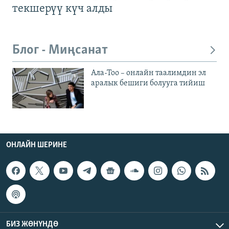
текшерүү күч алды
Блог - Миңсанат
Ала-Тоо – онлайн таалимдин эл
аралык бешиги болууга тийиш
ОНЛАЙН ШЕРИНЕ
БИЗ ЖӨНҮНДӨ