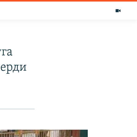
га
берди