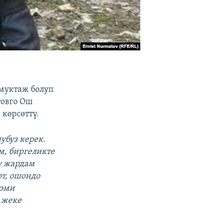
 муктаж болуп
товго Ош
көрсөттү.
убуз керек.
м, биргеликте
ү жардам
т, ошондо
 эми
 жеке