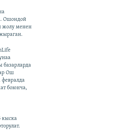
на
к. Ошондой
я жолу менен
ажыраган.
Life
унаа
ы базарларда
лар Ош
, февралда
ат боюнча,
5 кыска
торулат.