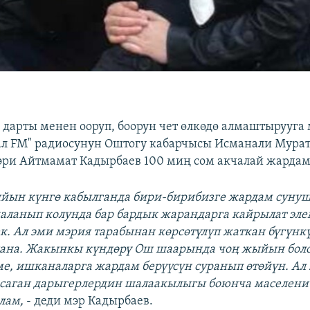
 дарты менен ооруп, боорун чет өлкөдө алмаштырууга
л FM" радиосунун Оштогу кабарчысы Исманали Мура
и Айтмамат Кадырбаев 100 миң сом акчалай жардам 
йын күнгө кабылганда бири-бирибизге жардам сунуш
аланып колунда бар бардык жарандарга кайрылат эле
к. Ал эми мэрия тарабынан көрсөтүлүп жаткан бүгүнк
ана. Жакынкы күндөрү Ош шаарында чоң жыйын боло
е, ишканаларга жардам берүүсүн суранып өтөйүн. Ал
саган дарыгерлердин шалаакылыгы боюнча маселени
лам,
- деди мэр Кадырбаев.