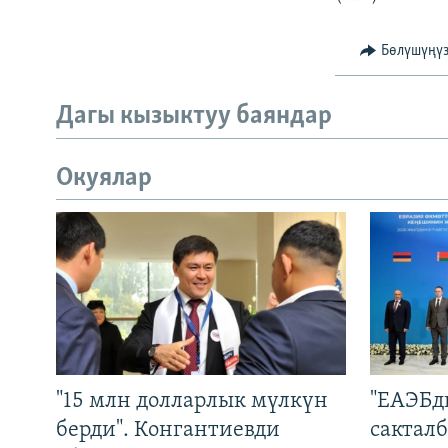
Бөлүшүңү
Дагы кызыктуу баяндар
Окуялар
"15 млн долларлык мүлкүн
"ЕАЭБд
берди". Конгантиевди
сакталб