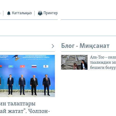
з
Катталыңыз
Принтер
Блог - Миңсанат
Ала-Тоо – онл
таалимдин эл
бешиги болуу
ин талаптары
ай жатат". Чолпон-