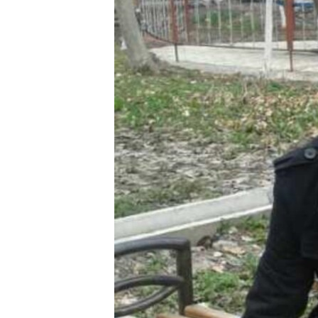
ЭЖЕ-СИҢДИЛЕР
АЗАТТЫК+
ЫҢГАЙСЫЗ СУРООЛОР