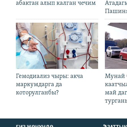
абактан алып калган чечим
Атадаг
Пашин
Гемодиализ чыры: акча
Мунай 
маркумдарга да
каатчы
которулганбы?
май да
турган