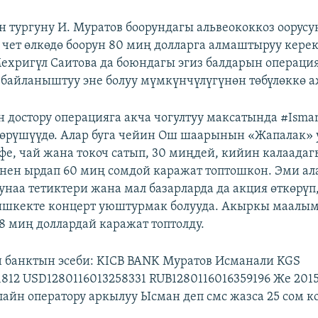
тургуну И. Муратов боорундагы альвеококкоз оорусу
чет өлкөдө боорун 80 миң долларга алмаштыруу кере
ехригүл Саитова да боюндагы эгиз балдарын операци
байланыштуу эне болуу мүмкүнчүлүгүнөн төбүлөккө 
достору операцияга акча чогултуу максатында #Isman
өрүшүүдө. Алар буга чейин Ош шаарынын «Жапалак» 
фе, чай жана токоч сатып, 30 миңдей, кийин калаадаг
нен ырдап 60 миң сомдой каражат топтошкон. Эми а
наа тетиктери жана мал базарларда да акция өткөрүп
ишкекте концерт уюштурмак болууда. Акыркы маалым
 миң доллардай каражат топтолду.
банктын эсеби: KICB BANK Муратов Исманали KGS
1812 USD1280116013258331 RUB1280116016359196 Же 201
айн оператору аркылуу Ысман деп смс жазса 25 сом ко