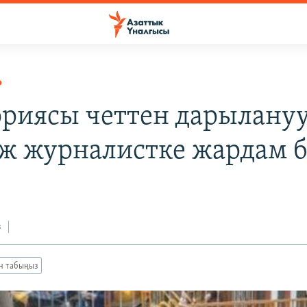
Р
риясы четтен дарылануу
ж журналистке жардам 
з
ан табыңыз