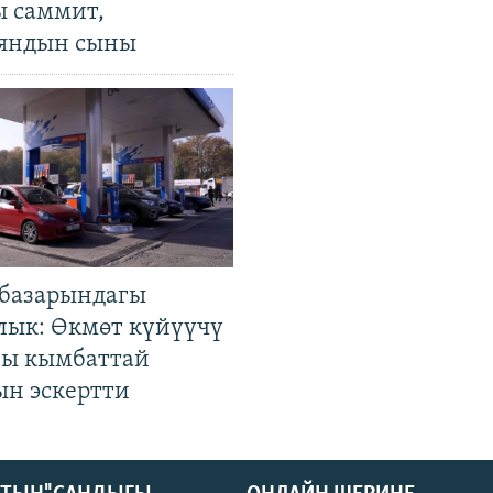
ы саммит,
яндын сыны
базарындагы
лык: Өкмөт күйүүчү
гы кымбаттай
ын эскертти