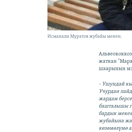
Исманали Муратов жубайы менен.
Альвеококкоз
жаткан "Мара
шаарынын мэр
- Ушундай кы
Учурдан пайд
жардам берсе
башталышы г
бардык мекем
жубайына жа
көзөмөлүмө а