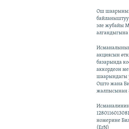
Ош шаарынын 
байланыштуу 
эле жубайы М
алгандыгына 
Исманалынын 
акциясын өтк
базарында ко
аккордеон ме
шаарындагы у
Ошто жана Б
жалпысынан 8
Исманалинин 
128011601308
номерине Бил
(ErN)