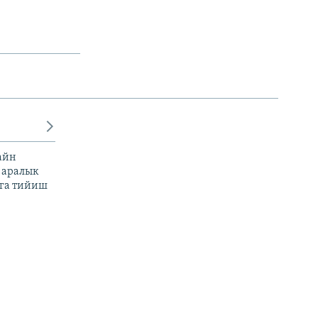
айн
 аралык
га тийиш