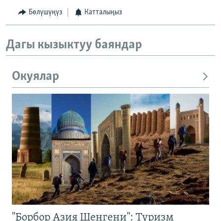
Бөлүшүңүз
Катталыңыз
Дагы кызыктуу баяндар
Окуялар
"Борбор Азия Шенгени": Туризм