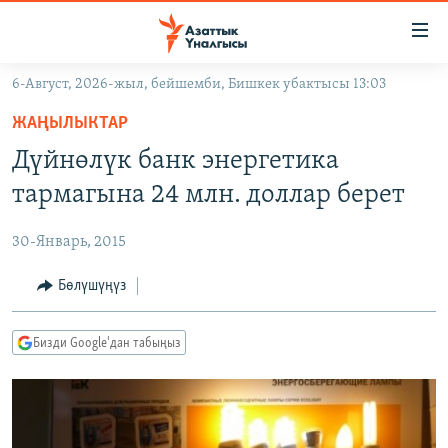
Линктер
Мазмунга
өтүңүз
6-Август, 2026-жыл, бейшемби, Бишкек убактысы 13:03
Навигацияга
ЖАҢЫЛЫКТАР
өтүңүз
ЖАҢЫЛЫКТАР
КЫРГЫЗСТАН
Издөөгө
Дүйнөлүк банк энергетика
салыңыз
ДҮЙНӨ
КЫРГЫЗСТАН
тармагына 24 млн. доллар берет
УКРАИНА
САЯСАТ
ДҮЙНӨ
30-Январь, 2015
АТАЙЫН ИЛИКТӨӨ
ЭКОНОМИКА
БОРБОР АЗИЯ
ТВ ПРОГРАММАЛАР
Бөлүшүңүз
МАДАНИЯТ
ПОДКАСТ
БҮГҮН АЗАТТЫКТА
Бизди Google'дан табыңыз
ӨЗГӨЧӨ ПИКИР
ЭКСПЕРТТЕР ТАЛДАЙТ
БИЗ ЖАНА ДҮЙНӨ
Русский
ДАНИСТЕ