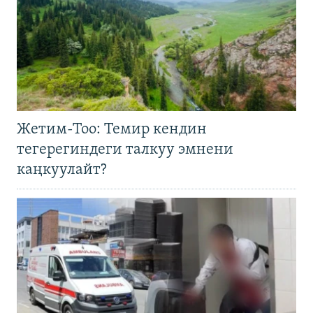
Жетим-Тоо: Темир кендин
тегерегиндеги талкуу эмнени
каңкуулайт?