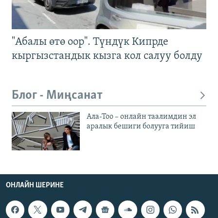
"Абалы өтө оор". Түндүк Кипрде
кыргызстандык кызга кол салуу болду
Блог - Миңсанат
Ала-Тоо – онлайн таалимдин эл
аралык бешиги болууга тийиш
ОНЛАЙН ШЕРИНЕ