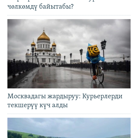
чөлкөмдү байытабы?
Москвадагы жардыруу: Курьерлерди
текшерүү күч алды