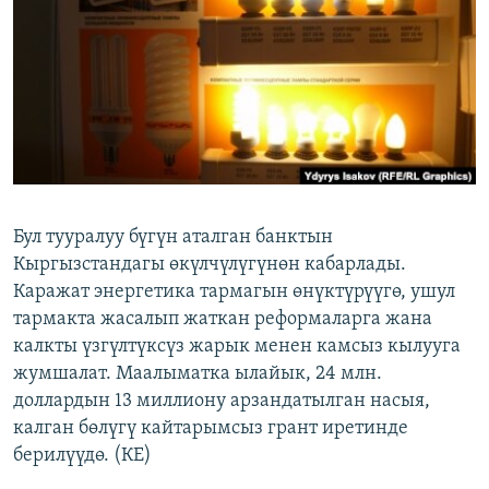
ОНЛАЙН ШЕРИНЕ
ЭЖЕ-СИҢДИЛЕР
АЗАТТЫК+
ЫҢГАЙСЫЗ СУРООЛОР
ЭЕ/АРнун бардык сайттары
Бул тууралуу бүгүн аталган банктын
Кыргызстандагы өкүлчүлүгүнөн кабарлады.
Каражат энергетика тармагын өнүктүрүүгө, ушул
тармакта жасалып жаткан реформаларга жана
калкты үзгүлтүксүз жарык менен камсыз кылууга
жумшалат. Маалыматка ылайык, 24 млн.
доллардын 13 миллиону арзандатылган насыя,
калган бөлүгү кайтарымсыз грант иретинде
берилүүдө. (КЕ)