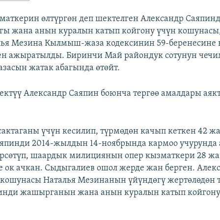
аткерин өлтүргөн деп шектелген Александр Саяпинд
ы жана анын куралын катып койгону үчүн кошунасы
лья Мезина Кылмыш-жаза кодексинин 59-беренесине
ен ажыратылды. Биринчи Май райондук сотунун чеч
азасын жатак абагында өтөйт.
түү Александр Саяпин боюнча тергөө амалдары аякт
сактаганы үчүн кесилип, түрмөдөн качып кеткен 42 ж
япинди 2014-жылдын 14-ноябрында кармоо учурунда 
рсөтүп, шаардык милициянын опер кызматкери 28 ж
 ок ачкан. Сыдыгалиев ошол жерде жан берген. Алек
 кошунасы Наталья Мезинанын үйүндөгү жертөлөдөн 
инди жашырганын жана анын куралын катып койгон