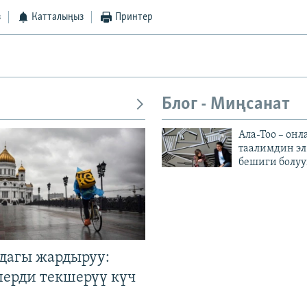
з
Катталыңыз
Принтер
Блог - Миңсанат
Ала-Тоо – онл
таалимдин эл
бешиги болуу
дагы жардыруу:
лерди текшерүү күч