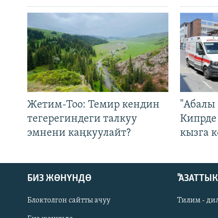
Жетим-Тоо: Темир кендин
"Абалы 
тегерегиндеги талкуу
Кипрде
эмнени каңкуулайт?
кызга к
БИЗ ЖӨНҮНДӨ
"АЗАТТЫ
Блоктолгон сайтты ачуу
Тилим - ди