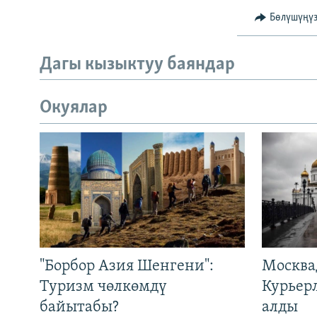
Бөлүшүңү
Дагы кызыктуу баяндар
Окуялар
"Борбор Азия Шенгени":
Москва
Туризм чөлкөмдү
Курьер
байытабы?
алды