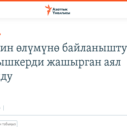
Р
ин өлүмүнө байланышт
шкерди жашырган аял
лду
з
ан табыңыз