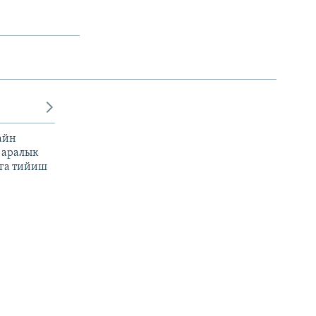
айн
 аралык
га тийиш