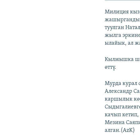
ЭЖЕ-СИҢДИЛЕР
Милиция кызм
АЗАТТЫК+
жашыргандыг
ЫҢГАЙСЫЗ СУРООЛОР
туулган Ната
жылга эркин
ылайык, ал ж
Кылмышка шек
өттү.
Мурда курал 
Александр Са
каршылык кө
Сыдыгалиевге
качып кетип,
Мезина Саяп
алган.(AzK)