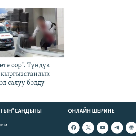
өтө оор". Түндүк
 кыргызстандык
ол салуу болду
КТЫН" САНДЫГЫ
ОНЛАЙН ШЕРИНЕ
лим