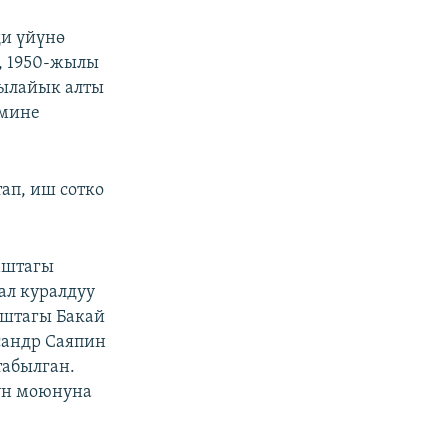
и үйүнө
, 1950-жылы
 ылайык алты
имине
ап, иш сотко
аштагы
ал куралдуу
аштагы Бакай
сандр Саяпин
табылган.
ун моюнуна