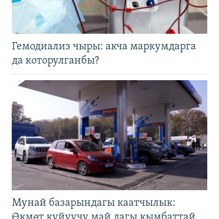
Гемодиализ чыры: акча маркумдарга
да которулганбы?
Мунай базарындагы каатчылык:
Өкмөт күйүүчү май дагы кымбаттай