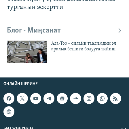
турганын эскертти
Блог - Миңсанат
Ала-Тоо – онлайн таалимдин эл
аралык бешиги болууга тийиш
ОНЛАЙН ШЕРИНЕ
БИЗ ЖӨНҮНДӨ