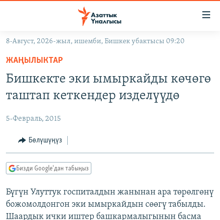
Линктер
Мазмунга
өтүңүз
8-Август, 2026-жыл, ишемби, Бишкек убактысы 09:20
Навигацияга
ЖАҢЫЛЫКТАР
өтүңүз
ЖАҢЫЛЫКТАР
КЫРГЫЗСТАН
Издөөгө
Бишкекте эки ымыркайды көчөгө
салыңыз
ДҮЙНӨ
КЫРГЫЗСТАН
таштап кеткендер изделүүдө
УКРАИНА
САЯСАТ
ДҮЙНӨ
5-Февраль, 2015
АТАЙЫН ИЛИКТӨӨ
ЭКОНОМИКА
БОРБОР АЗИЯ
ТВ ПРОГРАММАЛАР
Бөлүшүңүз
МАДАНИЯТ
ПОДКАСТ
БҮГҮН АЗАТТЫКТА
Бизди Google'дан табыңыз
ӨЗГӨЧӨ ПИКИР
ЭКСПЕРТТЕР ТАЛДАЙТ
Бүгүн Улуттук госпиталдын жанынан ара төрөлгөнү
БИЗ ЖАНА ДҮЙНӨ
Русский
божомолдонгон эки ымыркайдын сөөгү табылды.
ДАНИСТЕ
Шаардык ички иштер башкармалыгынын басма