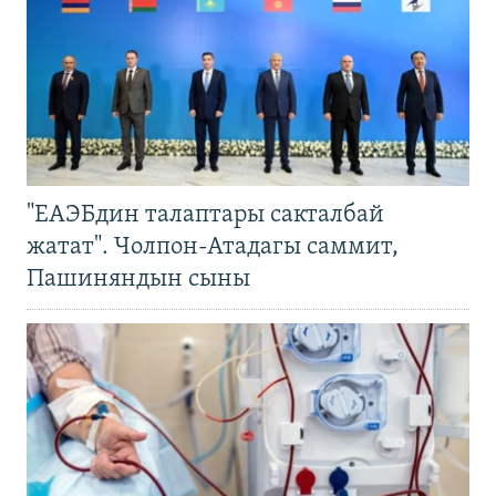
"ЕАЭБдин талаптары сакталбай
жатат". Чолпон-Атадагы саммит,
Пашиняндын сыны