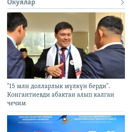
Окуялар
"15 млн долларлык мүлкүн берди".
Конгантиевди абактан алып калган
чечим