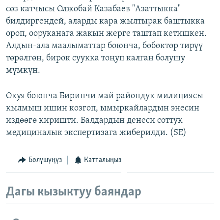
сөз катчысы Олжобай Казабаев "Азаттыкка"
ОНЛАЙН ШЕРИНЕ
ЭЖЕ-СИҢДИЛЕР
билдиргендей, аларды кара жылтырак баштыкка
АЗАТТЫК+
ороп, ооруканага жакын жерге таштап кетишкен.
ЫҢГАЙСЫЗ СУРООЛОР
Алдын-ала маалыматтар боюнча, бөбөктөр тирүү
төрөлгөн, бирок суукка тоңуп калган болушу
мүмкүн.
ЭЕ/АРнун бардык сайттары
Окуя боюнча Биринчи май райондук милициясы
кылмыш ишин козгоп, ымыркайлардын энесин
издөөгө киришти. Балдардын денеси соттук
медициналык экспертизага жиберилди. (SE)
Бөлүшүңүз
Катталыңыз
Дагы кызыктуу баяндар