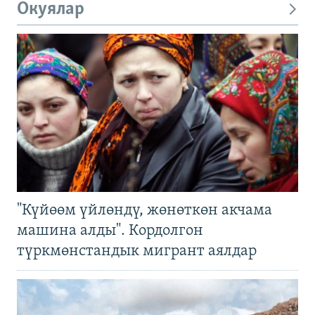
Окуялар
"Күйөөм үйлөндү, жөнөткөн акчама
машина алды". Кордолгон
түркмөнстандык мигрант аялдар