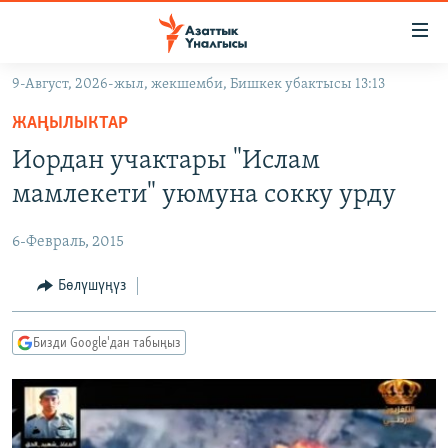
Линктер
Мазмунга
өтүңүз
9-Август, 2026-жыл, жекшемби, Бишкек убактысы 13:13
Навигацияга
ЖАҢЫЛЫКТАР
өтүңүз
ЖАҢЫЛЫКТАР
КЫРГЫЗСТАН
Издөөгө
Иордан учактары "Ислам
салыңыз
ДҮЙНӨ
КЫРГЫЗСТАН
мамлекети" уюмуна сокку урду
УКРАИНА
САЯСАТ
ДҮЙНӨ
6-Февраль, 2015
АТАЙЫН ИЛИКТӨӨ
ЭКОНОМИКА
БОРБОР АЗИЯ
ТВ ПРОГРАММАЛАР
Бөлүшүңүз
МАДАНИЯТ
ПОДКАСТ
БҮГҮН АЗАТТЫКТА
Бизди Google'дан табыңыз
ӨЗГӨЧӨ ПИКИР
ЭКСПЕРТТЕР ТАЛДАЙТ
БИЗ ЖАНА ДҮЙНӨ
Русский
ДАНИСТЕ