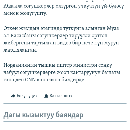
Абдалла согушкерлер өлтүргөн учкучтун үй-бүлөсү
менен жолугушту.
Өткөн жылдын этегинде туткунга алынган Муаз
ал-Касасбаны согушкерлер тирүүлөй өрттөп
жибергени тартылган видео бир нече күн мурун
жарыяланган.
Иорданиянын тышкы иштер министри соңку
чабуул согушкерлерге жооп кайтаруунун башаты
гана деп CNN каналына билдирди.
Бөлүшүңүз
Катталыңыз
Дагы кызыктуу баяндар