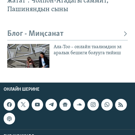
жатат". Чолпон-Атадагы саммит,
Пашиняндын сыны
Блог - Миңсанат
Ала-Тоо – онлайн таалимдин эл
аралык бешиги болууга тийиш
ОНЛАЙН ШЕРИНЕ