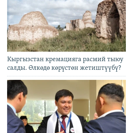
Кыргызстан кремацияга расмий тыюу
салды. Өлкөдө көрүстөн жетиштүүбү?