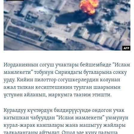
ОНЛАЙН ШЕРИНЕ
ЭЖЕ-СИҢДИЛЕР
АЗАТТЫК+
ЫҢГАЙСЫЗ СУРООЛОР
ЭЕ/АРнун бардык сайттары
Иорданиянын согуш учактары бейшембиде “Ислам
мамлекети” тобунун Сириядагы буталарына сокку
урду. Кийин пилоттор согушкерлердин колунан
ажал тапкан кесиптешинин туулган шаарынын
үстүнөн айланып, маркумга таазим этишти.
Куралдуу күчтөрдүн билдирүүсүндө ондогон учак
катышкан чабуулдан “Ислам мамлекети” уюмунун
курал-жарак кампалары жана машыгуу жайлары
талкаланганы айтылат. Ошол эле күнү падыша