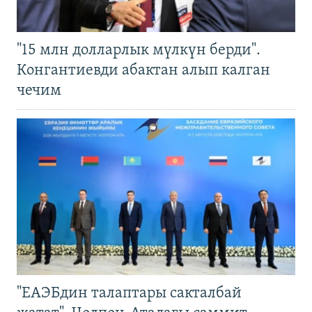
"15 млн долларлык мүлкүн берди".
Конгантиевди абактан алып калган
чечим
"ЕАЭБдин талаптары сакталбай