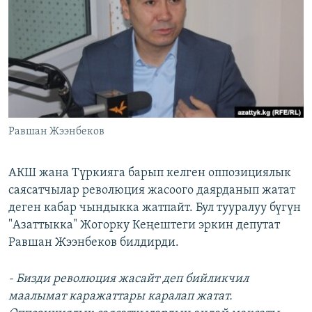
ОНЛАЙН ШЕРИНЕ
ЭЖЕ-СИҢДИЛЕР
АЗАТТЫК+
ЫҢГАЙСЫЗ СУРООЛОР
ЭЕ/АРнун бардык сайттары
Равшан Жээнбеков
АКШ жана Түркияга барып келген оппозициялык
саясатчылар революция жасоого даярданып жатат
деген кабар чындыкка жатпайт. Бул тууралуу бүгүн
"Азаттыкка" Жогорку Кеңештеги эркин депутат
Равшан Жээнбеков билдирди.
- Бизди революция жасайт деп бийликчил
маалымат каражаттары каралап жатат.