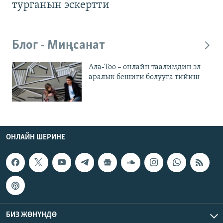
турганын эскертти
Блог - Миңсанат
Ала-Тоо – онлайн таалимдин эл
аралык бешиги болууга тийиш
ОНЛАЙН ШЕРИНЕ
БИЗ ЖӨНҮНДӨ