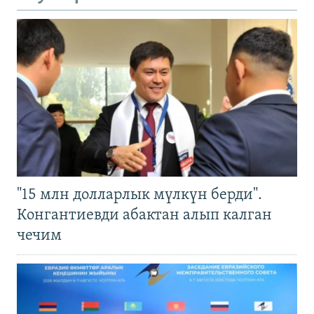
"15 млн долларлык мүлкүн берди".
Конгантиевди абактан алып калган
чечим