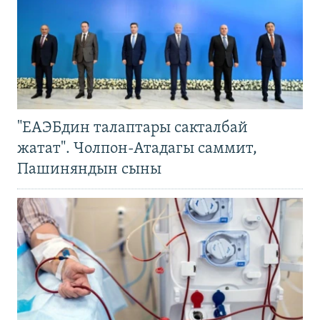
"ЕАЭБдин талаптары сакталбай
жатат". Чолпон-Атадагы саммит,
Пашиняндын сыны