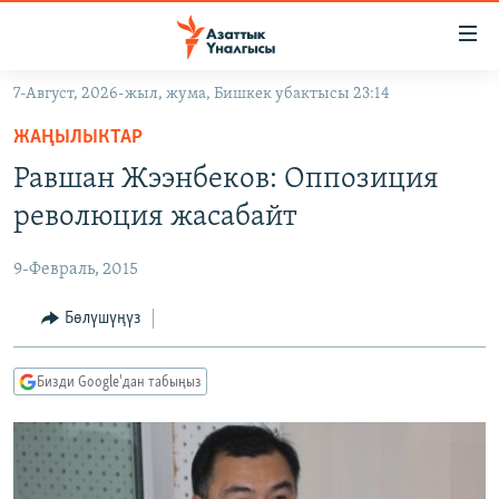
Линктер
Мазмунга
өтүңүз
7-Август, 2026-жыл, жума, Бишкек убактысы 23:14
Навигацияга
ЖАҢЫЛЫКТАР
өтүңүз
ЖАҢЫЛЫКТАР
КЫРГЫЗСТАН
Издөөгө
Равшан Жээнбеков: Оппозиция
салыңыз
ДҮЙНӨ
КЫРГЫЗСТАН
революция жасабайт
УКРАИНА
САЯСАТ
ДҮЙНӨ
9-Февраль, 2015
АТАЙЫН ИЛИКТӨӨ
ЭКОНОМИКА
БОРБОР АЗИЯ
ТВ ПРОГРАММАЛАР
Бөлүшүңүз
МАДАНИЯТ
ПОДКАСТ
БҮГҮН АЗАТТЫКТА
Бизди Google'дан табыңыз
ӨЗГӨЧӨ ПИКИР
ЭКСПЕРТТЕР ТАЛДАЙТ
БИЗ ЖАНА ДҮЙНӨ
Русский
ДАНИСТЕ