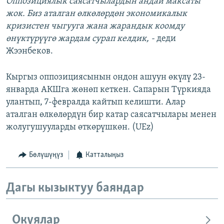
Оппозициялык саясатчылардын андай максаты
жок. Биз аталган өлкөлөрдөн экономикалык
кризистен чыгууга жана жарандык коомду
өнүктүрүүгө жардам сурап келдик, -
деди
Жээнбеков.
Кыргыз оппозициясынын ондон ашуун өкүлү 23-
январда АКШга жөнөп кеткен. Сапарын Түркияда
улантып, 7-февралда кайтып келишти. Алар
аталган өлкөлөрдүн бир катар саясатчылары менен
жолугушууларды өткөрүшкөн. (UEz)
Бөлүшүңүз
Катталыңыз
Дагы кызыктуу баяндар
Окуялар