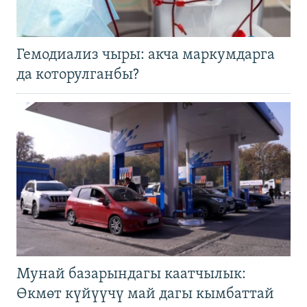
Гемодиализ чыры: акча маркумдарга
да которулганбы?
Мунай базарындагы каатчылык:
Өкмөт күйүүчү май дагы кымбаттай