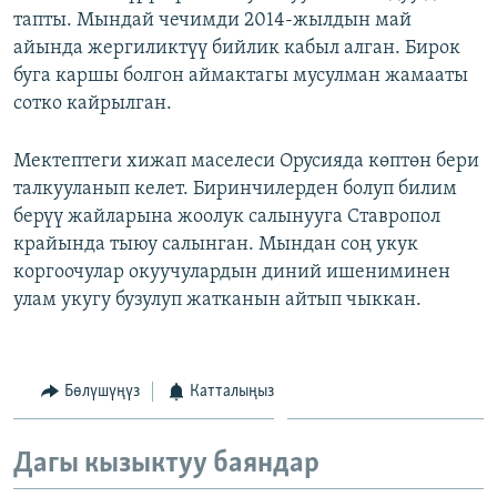
тапты. Мындай чечимди 2014-жылдын май
ОНЛАЙН ШЕРИНЕ
ЭЖЕ-СИҢДИЛЕР
айында жергиликтүү бийлик кабыл алган. Бирок
АЗАТТЫК+
буга каршы болгон аймактагы мусулман жамааты
ЫҢГАЙСЫЗ СУРООЛОР
сотко кайрылган.
Мектептеги хижап маселеси Орусияда көптөн бери
ЭЕ/АРнун бардык сайттары
талкууланып келет. Биринчилерден болуп билим
берүү жайларына жоолук салынууга Ставропол
крайында тыюу салынган. Мындан соң укук
коргоочулар окуучулардын диний ишениминен
улам укугу бузулуп жатканын айтып чыккан.
Бөлүшүңүз
Катталыңыз
Дагы кызыктуу баяндар