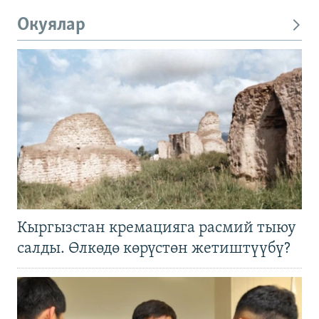
Окуялар
Кыргызстан кремацияга расмий тыюу
салды. Өлкөдө көрүстөн жетиштүүбү?