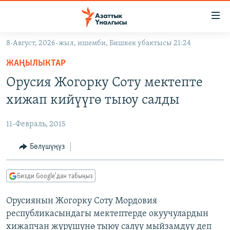
Линктер
Мазмунга
өтүңүз
8-Август, 2026-жыл, ишемби, Бишкек убактысы 21:24
Навигацияга
ЖАҢЫЛЫКТАР
өтүңүз
ЖАҢЫЛЫКТАР
КЫРГЫЗСТАН
Издөөгө
Орусия Жогорку Соту мектепте
салыңыз
ДҮЙНӨ
КЫРГЫЗСТАН
хижап кийүүгө тыюу салды
УКРАИНА
САЯСАТ
ДҮЙНӨ
11-Февраль, 2015
АТАЙЫН ИЛИКТӨӨ
ЭКОНОМИКА
БОРБОР АЗИЯ
ТВ ПРОГРАММАЛАР
Бөлүшүңүз
МАДАНИЯТ
ПОДКАСТ
БҮГҮН АЗАТТЫКТА
Бизди Google'дан табыңыз
ӨЗГӨЧӨ ПИКИР
ЭКСПЕРТТЕР ТАЛДАЙТ
Орусиянын Жогорку Соту Мордовия
БИЗ ЖАНА ДҮЙНӨ
Русский
республикасындагы мектептерде окуучулардын
ДАНИСТЕ
хижапчан жүрүшүнө тыюу салуу мыйзамдуу деп