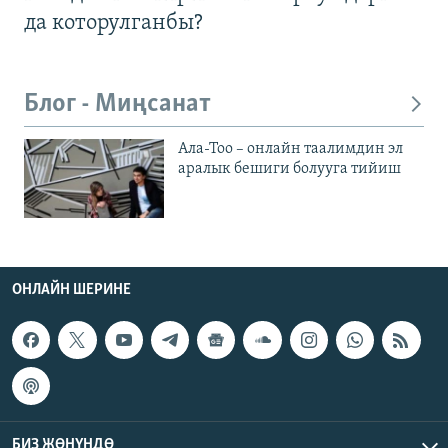
да которулганбы?
Блог - Миңсанат
Ала-Тоо – онлайн таалимдин эл
аралык бешиги болууга тийиш
ОНЛАЙН ШЕРИНЕ
БИЗ ЖӨНҮНДӨ