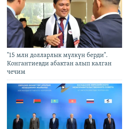
"15 млн долларлык мүлкүн берди".
Конгантиевди абактан алып калган
чечим