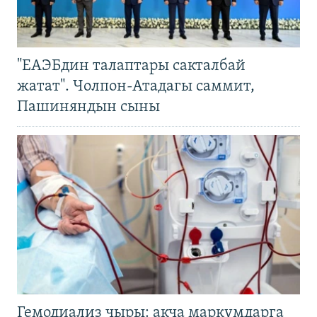
"ЕАЭБдин талаптары сакталбай
жатат". Чолпон-Атадагы саммит,
Пашиняндын сыны
Гемодиализ чыры: акча маркумдарга