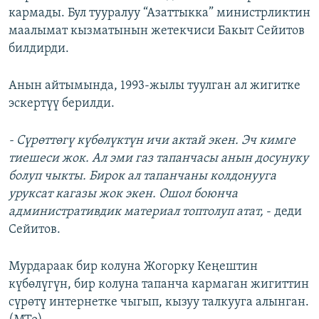
кармады. Бул тууралуу “Азаттыкка” министрликтин
ОНЛАЙН ШЕРИНЕ
ЭЖЕ-СИҢДИЛЕР
маалымат кызматынын жетекчиси Бакыт Сейитов
АЗАТТЫК+
билдирди.
ЫҢГАЙСЫЗ СУРООЛОР
Анын айтымында, 1993-жылы туулган ал жигитке
эскертүү берилди.
ЭЕ/АРнун бардык сайттары
- Сүрөттөгү күбөлүктүн ичи актай экен. Эч кимге
тиешеси жок. Ал эми газ тапанчасы анын досунуку
болуп чыкты. Бирок ал тапанчаны колдонууга
уруксат кагазы жок экен. Ошол боюнча
административдик материал топтолуп атат,
- деди
Сейитов.
Мурдараак бир колуна Жогорку Кеңештин
күбөлүгүн, бир колуна тапанча кармаган жигиттин
сүрөтү интернетке чыгып, кызуу талкууга алынган.