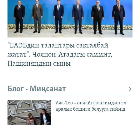
"ЕАЭБдин талаптары сакталбай
жатат". Чолпон-Атадагы саммит,
Пашиняндын сыны
Блог - Миңсанат
Ала-Тоо – онлайн таалимдин эл
аралык бешиги болууга тийиш