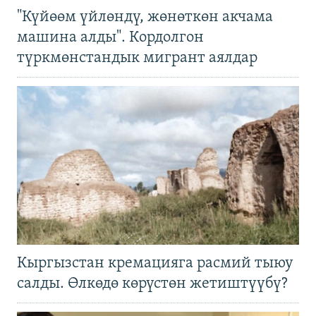
"Күйөөм үйлөндү, жөнөткөн акчама
машина алды". Кордолгон
түркмөнстандык мигрант аялдар
Кыргызстан кремацияга расмий тыюу
салды. Өлкөдө көрүстөн жетиштүүбү?