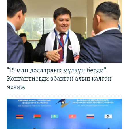
"15 млн долларлык мүлкүн берди".
Конгантиевди абактан алып калган
чечим