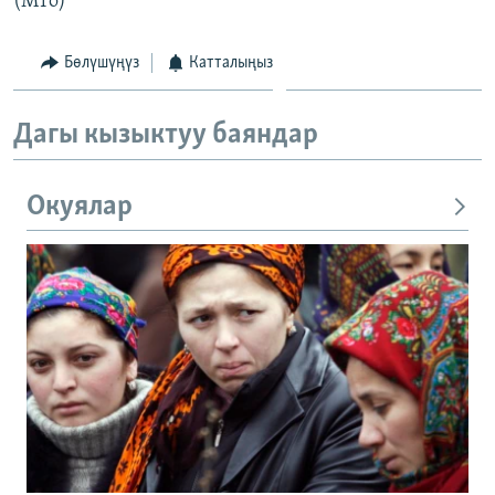
(МТо)
Бөлүшүңүз
Катталыңыз
Дагы кызыктуу баяндар
Окуялар