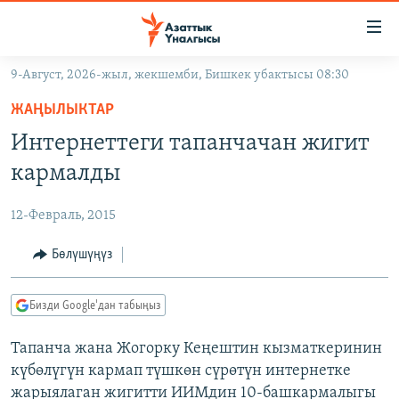
Линктер
Мазмунга
өтүңүз
9-Август, 2026-жыл, жекшемби, Бишкек убактысы 08:30
Навигацияга
ЖАҢЫЛЫКТАР
өтүңүз
ЖАҢЫЛЫКТАР
КЫРГЫЗСТАН
Издөөгө
Интернеттеги тапанчачан жигит
салыңыз
ДҮЙНӨ
КЫРГЫЗСТАН
кармалды
УКРАИНА
САЯСАТ
ДҮЙНӨ
12-Февраль, 2015
АТАЙЫН ИЛИКТӨӨ
ЭКОНОМИКА
БОРБОР АЗИЯ
ТВ ПРОГРАММАЛАР
Бөлүшүңүз
МАДАНИЯТ
ПОДКАСТ
БҮГҮН АЗАТТЫКТА
Бизди Google'дан табыңыз
ӨЗГӨЧӨ ПИКИР
ЭКСПЕРТТЕР ТАЛДАЙТ
Тапанча жана Жогорку Кеңештин кызматкеринин
БИЗ ЖАНА ДҮЙНӨ
Русский
күбөлүгүн кармап түшкөн сүрөтүн интернетке
ДАНИСТЕ
жарыялаган жигитти ИИМдин 10-башкармалыгы