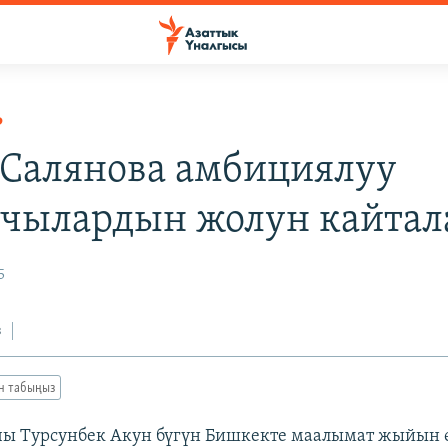
Р
 Салянова амбициялуу
тчылардын жолун кайта
5
з
ан табыңыз
ы Турсунбек Акун бүгүн Бишкекте маалымат жыйын ө