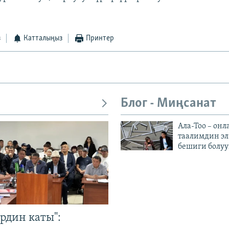
з
Катталыңыз
Принтер
Блог - Миңсанат
Ала-Тоо – онл
таалимдин эл
бешиги болуу
рдин каты":