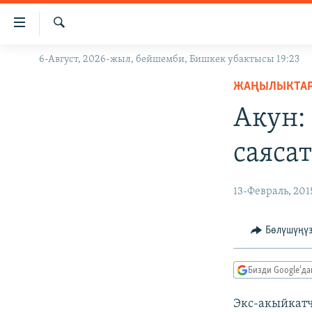
Линктер
Мазмунга
өтүңүз
Издөө
6-Август, 2026-жыл, бейшемби, Бишкек убактысы 19:23
ЖАҢЫЛЫКТАР
Навигацияга
өтүңүз
ЖАҢЫЛЫКТА
КЫРГЫЗСТАН
Издөөгө
Акун:
ДҮЙНӨ
КЫРГЫЗСТАН
салыңыз
УКРАИНА
САЯСАТ
ДҮЙНӨ
саяса
АТАЙЫН ИЛИКТӨӨ
ЭКОНОМИКА
БОРБОР АЗИЯ
ТВ ПРОГРАММАЛАР
МАДАНИЯТ
13-Февраль, 201
ПОДКАСТ
БҮГҮН АЗАТТЫКТА
Бөлүшүңү
ӨЗГӨЧӨ ПИКИР
ЭКСПЕРТТЕР ТАЛДАЙТ
БИЗ ЖАНА ДҮЙНӨ
Бизди Google'д
ДАНИСТЕ
Экс-акыйкатч