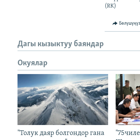
(RK)
Бөлүшүңү
Дагы кызыктуу баяндар
Окуялар
"Толук даяр болгондор гана
"75чиле