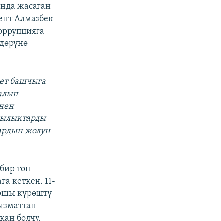
ында жасаган
дент Алмазбек
коррупцияга
лдөрүнө
кет башчыга
алып
енен
чылыктарды
лардын жолун
бир топ
а кеткен. 11-
аршы күрөштү
ызматтан
кан болчу.