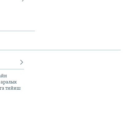
айн
 аралык
га тийиш