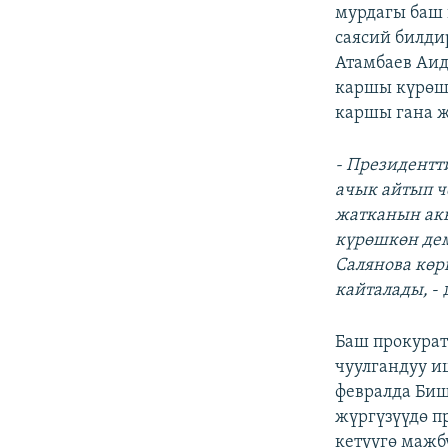
ЭЖЕ-СИҢДИЛЕР
мурдагы баш 
саясий билди
АЗАТТЫК+
Атамбаев Аид
ЫҢГАЙСЫЗ СУРООЛОР
каршы күрөш 
каршы гана ж
- Президентт
ачык айтып ч
жатканын акы
күрөшкөн дем
Салянова көр
кайталады,
- 
Баш прокурат
чуулгандуу и
февралда Биш
жүргүзүүдө п
кетүүгө мажб