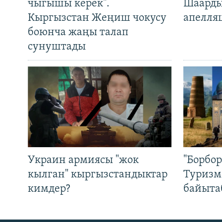
чыгышы керек".
Шаарды
Кыргызстан Жеңиш чокусу
апелля
боюнча жаңы талап
сунуштады
Украин армиясы "жок
"Борбо
кылган" кыргызстандыктар
Туризм
кимдер?
байыта