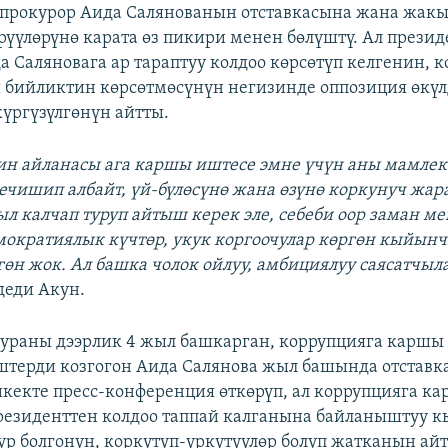
прокурор Аида Салянованын отставкасына жана жак
рүүлөрүнө карата өз пикири менен бөлүштү. Ал прези
а Саляновага ар тараптуу колдоо көрсөтүп келгенин, 
бийликтин көрсөтмөсүнүн негизинде оппозиция өкү
үргүзүлгөнүн айтты.
ин айланасы ага каршы иштесе эмне үчүн аны мамле
ечишип албайт, үй-бүлөсүнө жана өзүнө коркунуч жар
л калчап туруп айтыш керек эле, себеби оор заман м
ократиялык күчтөр, укук коргоочулар көргөн кыйын
гөн жок. Ал башка чолок ойлуу, амбициялуу саясатчы
деди Акун.
ураны дээрлик 4 жыл башкарган, коррупцияга каршы 
штерди козгогон Аида Салянова жыл башында отставкаг
кекте пресс-конференция өткөрүп, ал коррупцияга к
резиденттен колдоо таппай калганына байланыштуу к
ур болгонун, коркутуп-үркүтүүлөр болуп жатканын айт