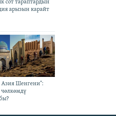
к сот тараптардын
ция арызын карайт
р Азия Шенгени":
 чөлкөмдү
бы?