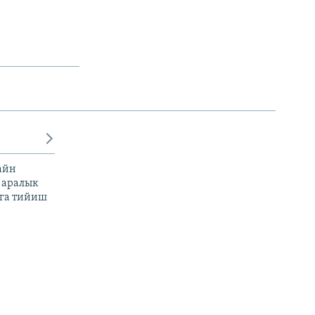
айн
 аралык
га тийиш