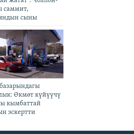
ай жатат". Чолпон-
ы саммит,
яндын сыны
базарындагы
лык: Өкмөт күйүүчү
гы кымбаттай
ын эскертти