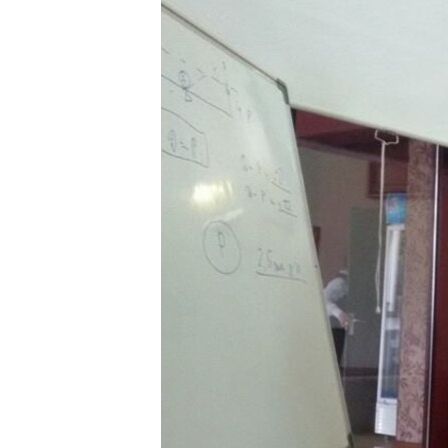
ЭЖЕ-СИҢДИЛЕР
АЗАТТЫК+
ЫҢГАЙСЫЗ СУРООЛОР