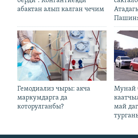
берди". Конгантиевди
сакталб
абактан алып калган чечим
Атадаг
Пашин
Гемодиализ чыры: акча
Мунай 
маркумдарга да
каатчы
которулганбы?
май да
турган