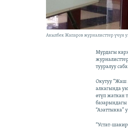
Акылбек Жапаров журналисттер үчүн ую
Мурдагы карж
журналисттер
тууралуу саба
Окутуу “Жаш
алкагында ую
өтүп жаткан 
базарындагы а
“Азаттыкка” 
“Устат-шакир