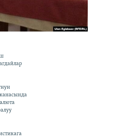
аш
агдайлар
унун
нканасында
валюта
ралуу
истикага