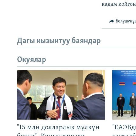
кадам койгон
Бөлүшүңү
Дагы кызыктуу баяндар
Окуялар
"15 млн долларлык мүлкүн
"ЕАЭБд