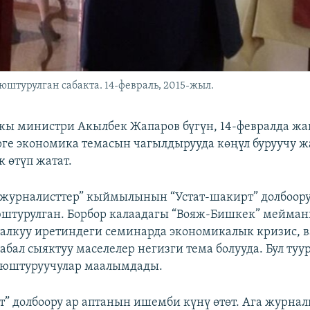
штурулган сабакта. 14-февраль, 2015-жыл.
ы министри Акылбек Жапаров бүгүн, 14-февралда ж
ге экономика темасын чагылдырууда көңүл буруучу ж
к өтүп жатат.
 журналисттер” кыймылынын “Устат-шакирт” долбоор
штурулган. Борбор калаадагы “Вояж-Бишкек” мейма
талкуу иретиндеги семинарда экономикалык кризис, 
бал сыяктуу маселелер негизги тема болууда. Бул туу
уюштуруучулар маалымдады.
т” долбоору ар аптанын ишемби күнү өтөт. Ага журнал