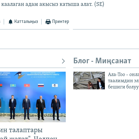
 каалаган адам акысыз катыша алат. (SE)
з
Катталыңыз
Принтер
Блог - Миңсанат
Ала-Тоо – онл
таалимдин эл
бешиги болуу
ин талаптары