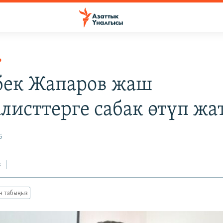
Р
ек Жапаров жаш
листтерге сабак өтүп жа
5
з
ан табыңыз