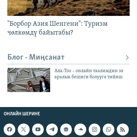
"Борбор Азия Шенгени": Туризм
чөлкөмдү байытабы?
Блог - Миңсанат
Ала-Тоо – онлайн таалимдин эл
аралык бешиги болууга тийиш
ОНЛАЙН ШЕРИНЕ