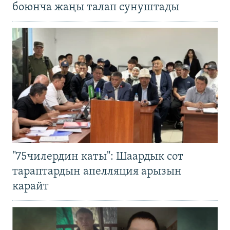
боюнча жаңы талап сунуштады
"75чилердин каты": Шаардык сот
тараптардын апелляция арызын
карайт