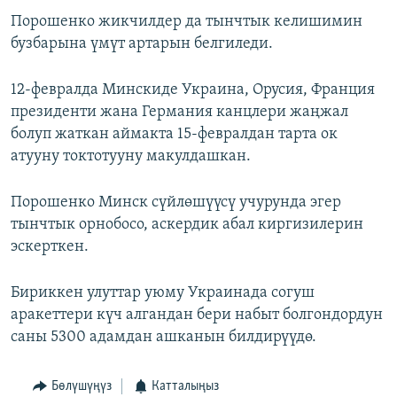
Порошенко жикчилдер да тынчтык келишимин
бузбарына үмүт артарын белгиледи.
12-февралда Минскиде Украина, Орусия, Франция
президенти жана Германия канцлери жаңжал
болуп жаткан аймакта 15-февралдан тарта ок
атууну токтотууну макулдашкан.
Порошенко Минск сүйлөшүүсү учурунда эгер
тынчтык орнобосо, аскердик абал киргизилерин
эскерткен.
Бириккен улуттар уюму Украинада согуш
аракеттери күч алгандан бери набыт болгондордун
саны 5300 адамдан ашканын билдирүүдө.
Бөлүшүңүз
Катталыңыз