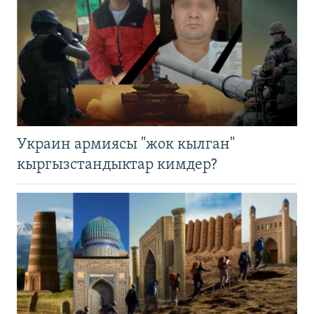
Украин армиясы "жок кылган"
кыргызстандыктар кимдер?