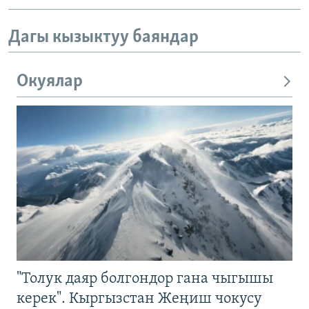
Дагы кызыктуу баяндар
Окуялар
"Толук даяр болгондор гана чыгышы
керек". Кыргызстан Жеңиш чокусу