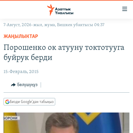
Линктер
Мазмунга
өтүңүз
7-Август, 2026-жыл, жума, Бишкек убактысы 04:37
Навигацияга
ЖАҢЫЛЫКТАР
өтүңүз
ЖАҢЫЛЫКТАР
КЫРГЫЗСТАН
Издөөгө
Порошенко ок атууну токтотууга
салыңыз
ДҮЙНӨ
КЫРГЫЗСТАН
буйрук берди
УКРАИНА
САЯСАТ
ДҮЙНӨ
15-Февраль, 2015
АТАЙЫН ИЛИКТӨӨ
ЭКОНОМИКА
БОРБОР АЗИЯ
ТВ ПРОГРАММАЛАР
Бөлүшүңүз
МАДАНИЯТ
ПОДКАСТ
БҮГҮН АЗАТТЫКТА
Бизди Google'дан табыңыз
ӨЗГӨЧӨ ПИКИР
ЭКСПЕРТТЕР ТАЛДАЙТ
БИЗ ЖАНА ДҮЙНӨ
Русский
ДАНИСТЕ