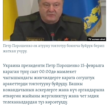
ОНЛАЙН ШЕРИНЕ
ЭЖЕ-СИҢДИЛЕР
АЗАТТЫК+
ЫҢГАЙСЫЗ СУРООЛОР
ЭЕ/АРнун бардык сайттары
Петр Порошенко ок атууну токтотуу боюнча буйрук берип
жаткан учуру.
Украина президенти Петр Порошенко 15-февралга
караган түнү саат 00:00дө мамлекет
чыгышындагы жикчилдерге карата согуштук
аракеттерди токтотууну буйруду. Башкы
командачынын аскерлерге жана күч органдарына
өткөргөн жыйыны жергиликтүү жана чет элдик
телеканалдардан түз көрсөтүлдү.