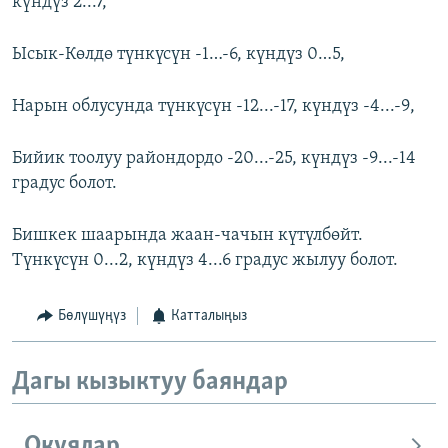
күндүз 2...7,
Ысык-Көлдө түнкүсүн -1…-6, күндүз 0…5,
Нарын облусунда түнкүсүн -12...-17, күндүз -4...-9,
Бийик тоолуу райондордо -20...-25, күндүз -9...-14
градус болот.
Бишкек шаарында жаан-чачын күтүлбөйт.
Түнкүсүн 0...2, күндүз 4...6 градус жылуу болот.
Бөлүшүңүз
Катталыңыз
Дагы кызыктуу баяндар
Окуялар