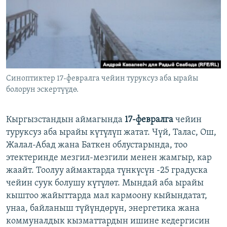
ОНЛАЙН ШЕРИНЕ
ЭЖЕ-СИҢДИЛЕР
АЗАТТЫК+
ЫҢГАЙСЫЗ СУРООЛОР
ЭЕ/АРнун бардык сайттары
Синоптиктер 17-февралга чейин туруксуз аба ырайы
болорун эскертүүдө.
Кыргызстандын аймагында
17-февралга
чейин
туруксуз аба ырайы күтүлүп жатат. Чүй, Талас, Ош,
Жалал-Абад жана Баткен облустарында, тоо
этектеринде мезгил-мезгили менен жамгыр, кар
жаайт. Тоолуу аймактарда түнкүсүн -25 градуска
чейин суук болушу күтүлөт. Мындай аба ырайы
кыштоо жайыттарда мал кармоону кыйындатат,
унаа, байланыш түйүндөрүн, энергетика жана
коммуналдык кызматтардын ишине кедергисин