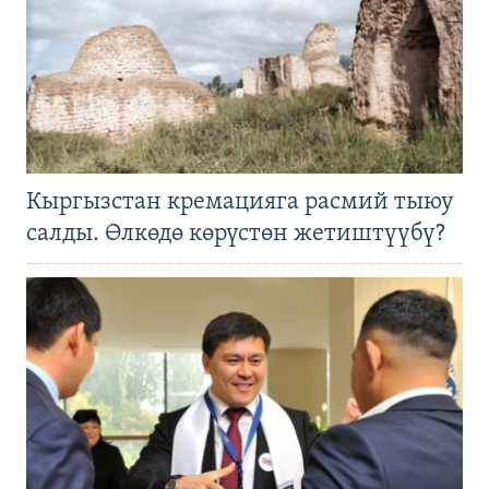
Кыргызстан кремацияга расмий тыюу
салды. Өлкөдө көрүстөн жетиштүүбү?