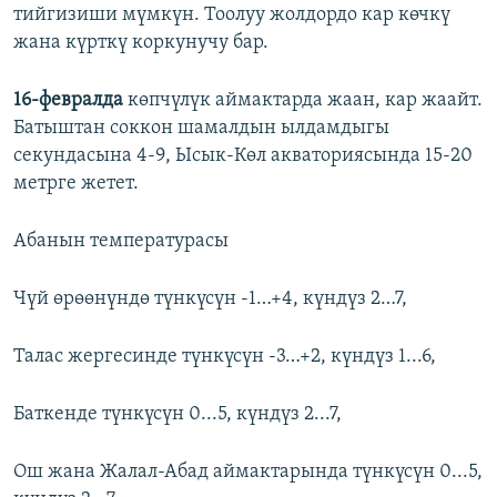
тийгизиши мүмкүн. Тоолуу жолдордо кар көчкү
жана күрткү коркунучу бар.
16-февралда
көпчүлүк аймактарда жаан, кар жаайт.
Батыштан соккон шамалдын ылдамдыгы
секундасына 4-9, Ысык-Көл акваториясында 15-20
метрге жетет.
Абанын температурасы
Чүй өрөөнүндө түнкүсүн -1…+4, күндүз 2…7,
Талас жергесинде түнкүсүн -3…+2, күндүз 1...6,
Баткенде түнкүсүн 0...5, күндүз 2...7,
Ош жана Жалал-Абад аймактарында түнкүсүн 0...5,