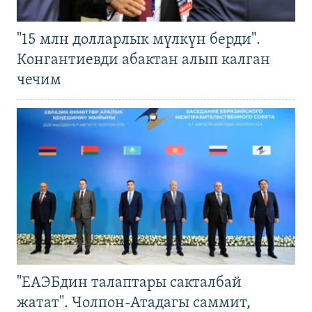
"15 млн долларлык мүлкүн берди".
Конгантиевди абактан алып калган
чечим
"ЕАЭБдин талаптары сакталбай
жатат". Чолпон-Атадагы саммит,