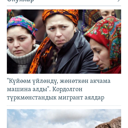
"Күйөөм үйлөндү, жөнөткөн акчама
машина алды". Кордолгон
түркмөнстандык мигрант аялдар