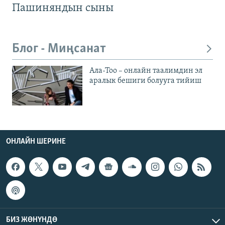
Пашиняндын сыны
Блог - Миңсанат
Ала-Тоо – онлайн таалимдин эл
аралык бешиги болууга тийиш
ОНЛАЙН ШЕРИНЕ
БИЗ ЖӨНҮНДӨ