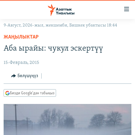
Линктер
Мазмунга
өтүңүз
9-Август, 2026-жыл, жекшемби, Бишкек убактысы 18:44
Навигацияга
ЖАҢЫЛЫКТАР
өтүңүз
ЖАҢЫЛЫКТАР
КЫРГЫЗСТАН
Издөөгө
Аба ырайы: чукул эскертүү
салыңыз
ДҮЙНӨ
КЫРГЫЗСТАН
15-Февраль, 2015
УКРАИНА
САЯСАТ
ДҮЙНӨ
АТАЙЫН ИЛИКТӨӨ
ЭКОНОМИКА
БОРБОР АЗИЯ
Бөлүшүңүз
ТВ ПРОГРАММАЛАР
МАДАНИЯТ
Бизди Google'дан табыңыз
ПОДКАСТ
БҮГҮН АЗАТТЫКТА
ӨЗГӨЧӨ ПИКИР
ЭКСПЕРТТЕР ТАЛДАЙТ
БИЗ ЖАНА ДҮЙНӨ
Русский
ДАНИСТЕ