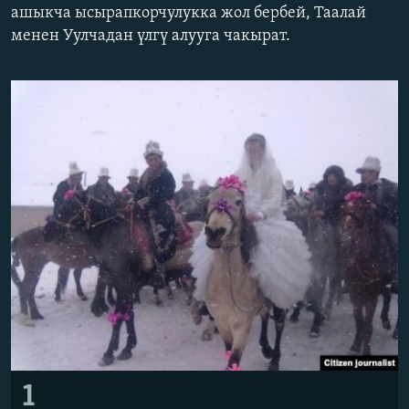
ашыкча ысырапкорчулукка жол бербей, Таалай
ОНЛАЙН ШЕРИНЕ
ЭЖЕ-СИҢДИЛЕР
менен Уулчадан үлгү алууга чакырат.
АЗАТТЫК+
ЫҢГАЙСЫЗ СУРООЛОР
ЭЕ/АРнун бардык сайттары
1