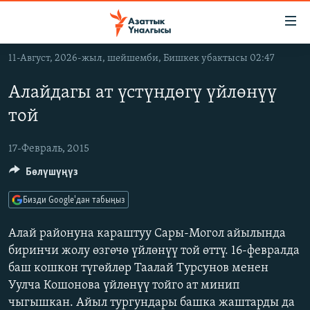
Линктер
Мазмунга
өтүңүз
11-Август, 2026-жыл, шейшемби, Бишкек убактысы 02:47
Навигацияга
ЖАҢЫЛЫКТАР
өтүңүз
Алайдагы ат үстүндөгү үйлөнүү
КЫРГЫЗСТАН
Издөөгө
той
салыңыз
ДҮЙНӨ
КЫРГЫЗСТАН
УКРАИНА
17-Февраль, 2015
САЯСАТ
ДҮЙНӨ
Бөлүшүңүз
АТАЙЫН ИЛИКТӨӨ
ЭКОНОМИКА
БОРБОР АЗИЯ
ТВ ПРОГРАММАЛАР
МАДАНИЯТ
Бизди Google'дан табыңыз
ПОДКАСТ
БҮГҮН АЗАТТЫКТА
Алай районуна караштуу Сары-Могол айылында
ӨЗГӨЧӨ ПИКИР
ЭКСПЕРТТЕР ТАЛДАЙТ
биринчи жолу өзгөчө үйлөнүү той өттү. 16-февралда
баш кошкон түгөйлөр Таалай Турсунов менен
БИЗ ЖАНА ДҮЙНӨ
Русский
Уулча Кошонова үйлөнүү тойго ат минип
ДАНИСТЕ
чыгышкан. Айыл тургундары башка жаштарды да