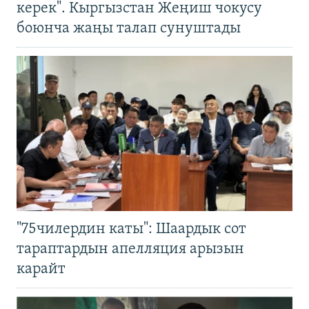
керек". Кыргызстан Жеңиш чокусу
боюнча жаңы талап сунуштады
"75чилердин каты": Шаардык сот
тараптардын апелляция арызын
карайт