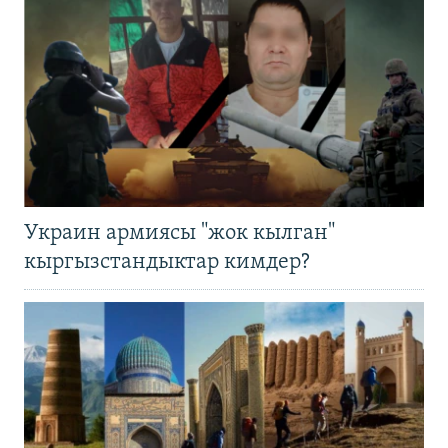
Украин армиясы "жок кылган"
кыргызстандыктар кимдер?