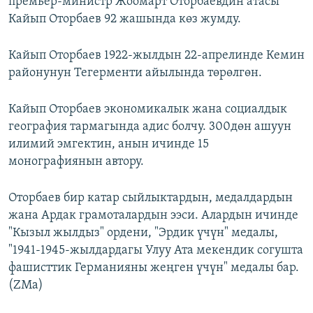
премьер-министр Жоомарт Оторбаевдин атасы
ОНЛАЙН ШЕРИНЕ
ЭЖЕ-СИҢДИЛЕР
Кайып Оторбаев 92 жашында көз жумду.
АЗАТТЫК+
Кайып Оторбаев 1922-жылдын 22-апрелинде Кемин
ЫҢГАЙСЫЗ СУРООЛОР
районунун Тегерменти айылында төрөлгөн.
ЭЕ/АРнун бардык сайттары
Кайып Оторбаев экономикалык жана социалдык
география тармагында адис болчу. 300дөн ашуун
илимий эмгектин, анын ичинде 15
монографиянын автору.
Оторбаев бир катар сыйлыктардын, медалдардын
жана Ардак грамоталардын ээси. Алардын ичинде
"Кызыл жылдыз" ордени, "Эрдик үчүн" медалы,
"1941-1945-жылдардагы Улуу Ата мекендик согушта
фашисттик Германияны жеңген үчүн" медалы бар.
(ZMa)