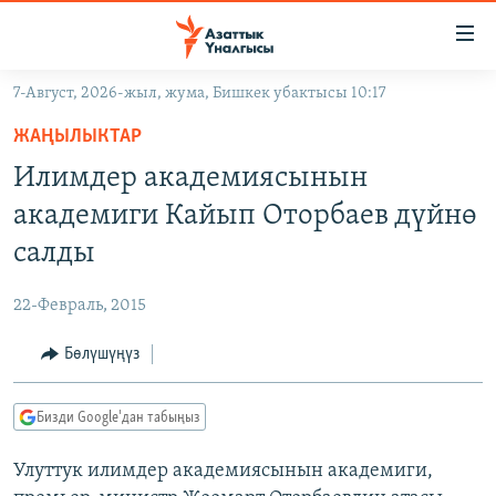
Линктер
Мазмунга
өтүңүз
7-Август, 2026-жыл, жума, Бишкек убактысы 10:17
Навигацияга
ЖАҢЫЛЫКТАР
өтүңүз
ЖАҢЫЛЫКТАР
КЫРГЫЗСТАН
Издөөгө
Илимдер академиясынын
салыңыз
ДҮЙНӨ
КЫРГЫЗСТАН
академиги Кайып Оторбаев дүйнө
УКРАИНА
САЯСАТ
ДҮЙНӨ
салды
АТАЙЫН ИЛИКТӨӨ
ЭКОНОМИКА
БОРБОР АЗИЯ
22-Февраль, 2015
ТВ ПРОГРАММАЛАР
МАДАНИЯТ
Бөлүшүңүз
ПОДКАСТ
БҮГҮН АЗАТТЫКТА
ӨЗГӨЧӨ ПИКИР
ЭКСПЕРТТЕР ТАЛДАЙТ
Бизди Google'дан табыңыз
БИЗ ЖАНА ДҮЙНӨ
Русский
Улуттук илимдер академиясынын академиги,
ДАНИСТЕ