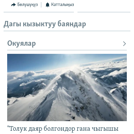
Бөлүшүңүз
Катталыңыз
Дагы кызыктуу баяндар
Окуялар
"Толук даяр болгондор гана чыгышы