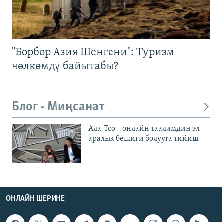
"Борбор Азия Шенгени": Туризм
чөлкөмдү байытабы?
Блог - Миңсанат
Ала-Тоо – онлайн таалимдин эл
аралык бешиги болууга тийиш
ОНЛАЙН ШЕРИНЕ