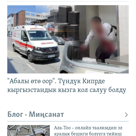
"Абалы өтө оор". Түндүк Кипрде
кыргызстандык кызга кол салуу болду
Блог - Миңсанат
Ала-Тоо – онлайн таалимдин эл
аралык бешиги болууга тийиш