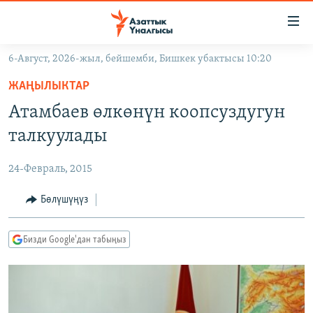
Линктер
Мазмунга
өтүңүз
6-Август, 2026-жыл, бейшемби, Бишкек убактысы 10:20
Навигацияга
ЖАҢЫЛЫКТАР
өтүңүз
ЖАҢЫЛЫКТАР
КЫРГЫЗСТАН
Издөөгө
Атамбаев өлкөнүн коопсуздугун
салыңыз
ДҮЙНӨ
КЫРГЫЗСТАН
талкуулады
УКРАИНА
САЯСАТ
ДҮЙНӨ
24-Февраль, 2015
АТАЙЫН ИЛИКТӨӨ
ЭКОНОМИКА
БОРБОР АЗИЯ
ТВ ПРОГРАММАЛАР
Бөлүшүңүз
МАДАНИЯТ
ПОДКАСТ
БҮГҮН АЗАТТЫКТА
Бизди Google'дан табыңыз
ӨЗГӨЧӨ ПИКИР
ЭКСПЕРТТЕР ТАЛДАЙТ
БИЗ ЖАНА ДҮЙНӨ
Русский
ДАНИСТЕ