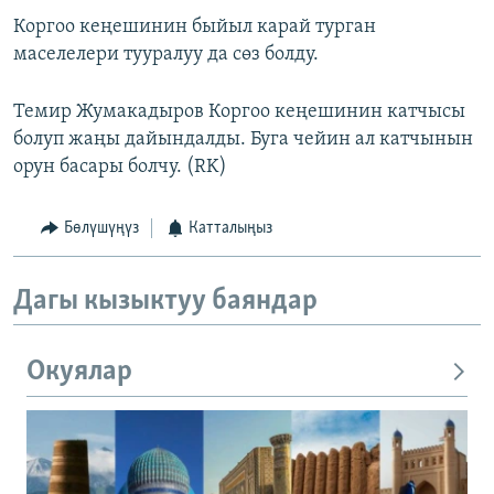
Коргоо кеңешинин быйыл карай турган
маселелери тууралуу да сөз болду.
Темир Жумакадыров Коргоо кеңешинин катчысы
болуп жаңы дайындалды. Буга чейин ал катчынын
орун басары болчу. (RK)
Бөлүшүңүз
Катталыңыз
Дагы кызыктуу баяндар
Окуялар