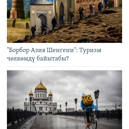
"Борбор Азия Шенгени": Туризм
чөлкөмдү байытабы?