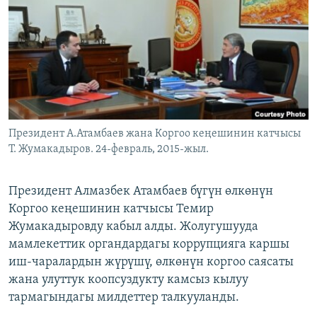
ОНЛАЙН ШЕРИНЕ
ЭЖЕ-СИҢДИЛЕР
АЗАТТЫК+
ЫҢГАЙСЫЗ СУРООЛОР
ЭЕ/АРнун бардык сайттары
Президент А.Атамбаев жана Коргоо кеңешинин катчысы
Т. Жумакадыров. 24-февраль, 2015-жыл.
Президент Алмазбек Атамбаев бүгүн өлкөнүн
Коргоо кеңешинин катчысы Темир
Жумакадыровду кабыл алды. Жолугушууда
мамлекеттик органдардагы коррупцияга каршы
иш-чаралардын жүрүшү, өлкөнүн коргоо саясаты
жана улуттук коопсуздукту камсыз кылуу
тармагындагы милдеттер талкууланды.