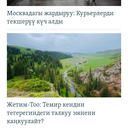
Москвадагы жардыруу: Курьерлерди
текшерүү күч алды
Жетим-Тоо: Темир кендин
тегерегиндеги талкуу эмнени
каңкуулайт?