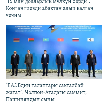
"15 млн долларлык мүлкүн берди".
Конгантиевди абактан алып калган
чечим
"ЕАЭБдин талаптары сакталбай
жатат". Чолпон-Атадагы саммит,
Пашиняндын сыны