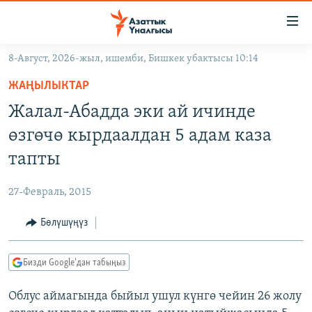
Линктер
Мазмунга
өтүңүз
8-Август, 2026-жыл, ишемби, Бишкек убактысы 10:14
Навигацияга
ЖАҢЫЛЫКТАР
өтүңүз
ЖАҢЫЛЫКТАР
КЫРГЫЗСТАН
Издөөгө
Жалал-Абадда эки ай ичинде
салыңыз
ДҮЙНӨ
КЫРГЫЗСТАН
өзгөчө кырдаалдан 5 адам каза
УКРАИНА
САЯСАТ
ДҮЙНӨ
тапты
АТАЙЫН ИЛИКТӨӨ
ЭКОНОМИКА
БОРБОР АЗИЯ
27-Февраль, 2015
ТВ ПРОГРАММАЛАР
МАДАНИЯТ
Бөлүшүңүз
ПОДКАСТ
БҮГҮН АЗАТТЫКТА
ӨЗГӨЧӨ ПИКИР
ЭКСПЕРТТЕР ТАЛДАЙТ
Бизди Google'дан табыңыз
БИЗ ЖАНА ДҮЙНӨ
Русский
Облус аймагында быйыл ушул күнгө чейин 26 жолу
ДАНИСТЕ