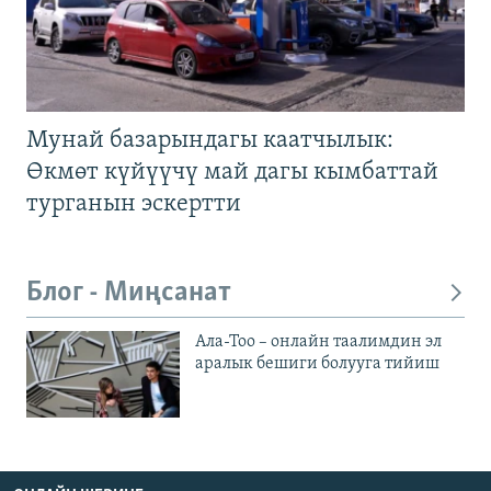
Мунай базарындагы каатчылык:
Өкмөт күйүүчү май дагы кымбаттай
турганын эскертти
Блог - Миңсанат
Ала-Тоо – онлайн таалимдин эл
аралык бешиги болууга тийиш