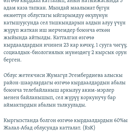
өзгөчө кырдаал катталып, анын натыйжасында 5
ОНЛАЙН ШЕРИНЕ
ЭЖЕ-СИҢДИЛЕР
адам каза тапкан. Мындай маалымат бүгүн
өкмөттүн облустагы ыйгарымдуу өкүлүнүн
АЗАТТЫК+
катышуусунда сел ташкындарын алдын алуу үчүн
ЫҢГАЙСЫЗ СУРООЛОР
жүрүп жаткан иш мерчемдер боюнча өткөн
жыйында айтылды. Катталган өзгөчө
кырдаалдардын ичинен 23 кар көчкү, 1 сууга чөгүү,
ЭЕ/АРнун бардык сайттары
социалдык-биологиялык мүнөздөгү 2 кырсык орун
берген.
Облус жетекчиси Жумагүл Эгембердиева алыскы
район-шаарлардагы өзгөчө кырдаалдардын абалы
боюнча телебайланыш аркылуу аким-мэрлер
менен байланышып, сел жүрүү коркунучу бар
аймактардын абалын талкуулады.
Кыргызстанда болгон өзгөчө кырдаалдардын 60%ы
Жалал-Абад облусунда катталат. (RsK)