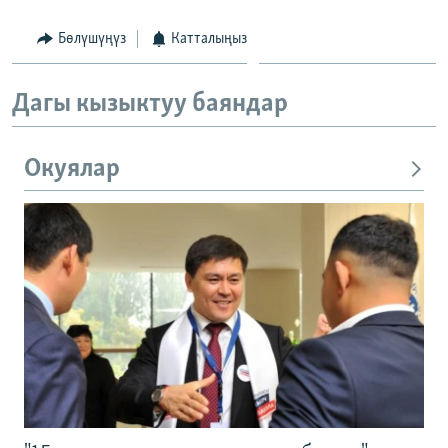
Бөлүшүңүз
Катталыңыз
Дагы кызыктуу баяндар
Окуялар