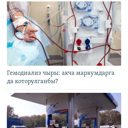
Гемодиализ чыры: акча маркумдарга
да которулганбы?