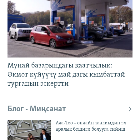
Мунай базарындагы каатчылык:
Өкмөт күйүүчү май дагы кымбаттай
турганын эскертти
Блог - Миңсанат
Ала-Тоо – онлайн таалимдин эл
аралык бешиги болууга тийиш