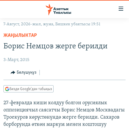
Линктер
Мазмунга
өтүңүз
7-Август, 2026-жыл, жума, Бишкек убактысы 19:51
Навигацияга
ЖАҢЫЛЫКТАР
өтүңүз
ЖАҢЫЛЫКТАР
КЫРГЫЗСТАН
Издөөгө
Борис Немцов жерге берилди
салыңыз
ДҮЙНӨ
КЫРГЫЗСТАН
3-Март, 2015
УКРАИНА
САЯСАТ
ДҮЙНӨ
АТАЙЫН ИЛИКТӨӨ
ЭКОНОМИКА
БОРБОР АЗИЯ
Бөлүшүңүз
ТВ ПРОГРАММАЛАР
МАДАНИЯТ
Бизди Google'дан табыңыз
ПОДКАСТ
БҮГҮН АЗАТТЫКТА
27-февралда киши колдуу болгон орусиялык
ӨЗГӨЧӨ ПИКИР
ЭКСПЕРТТЕР ТАЛДАЙТ
оппозициячыл саясатчы Борис Немцов Москвадагы
БИЗ ЖАНА ДҮЙНӨ
Троекуров көрүстөнүндө жерге берилди. Сахаров
Русский
борборунда өткөн маркум менен коштошуу
ДАНИСТЕ