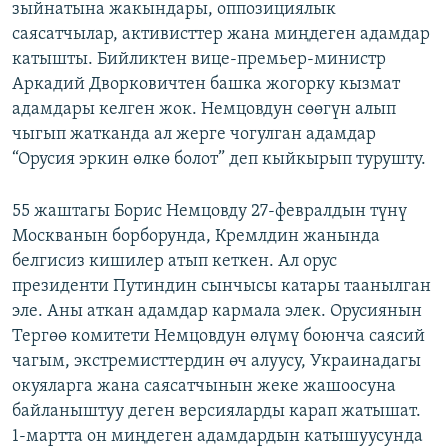
зыйнатына жакындары, оппозициялык
ОНЛАЙН ШЕРИНЕ
ЭЖЕ-СИҢДИЛЕР
саясатчылар, активисттер жана миңдеген адамдар
АЗАТТЫК+
катышты. Бийликтен вице-премьер-министр
Аркадий Дворковичтен башка жогорку кызмат
ЫҢГАЙСЫЗ СУРООЛОР
адамдары келген жок. Немцовдун сөөгүн алып
чыгып жатканда ал жерге чогулган адамдар
ЭЕ/АРнун бардык сайттары
“Орусия эркин өлкө болот” деп кыйкырып турушту.
55 жаштагы Борис Немцовду 27-февралдын түнү
Москванын борборунда, Кремлдин жанында
белгисиз кишилер атып кеткен. Ал орус
президенти Путиндин сынчысы катары таанылган
эле. Аны аткан адамдар кармала элек. Орусиянын
Тергөө комитети Немцовдун өлүмү боюнча саясий
чагым, экстремисттердин өч алуусу, Украинадагы
окуяларга жана саясатчынын жеке жашоосуна
байланыштуу деген версияларды карап жатышат.
1-мартта он миңдеген адамдардын катышуусунда