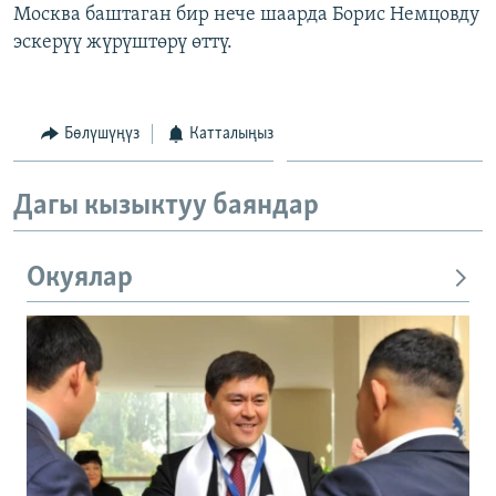
Москва баштаган бир нече шаарда Борис Немцовду
эскерүү жүрүштөрү өттү.
Бөлүшүңүз
Катталыңыз
Дагы кызыктуу баяндар
Окуялар