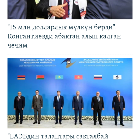
"15 млн долларлык мүлкүн берди".
Конгантиевди абактан алып калган
чечим
"ЕАЭБдин талаптары сакталбай