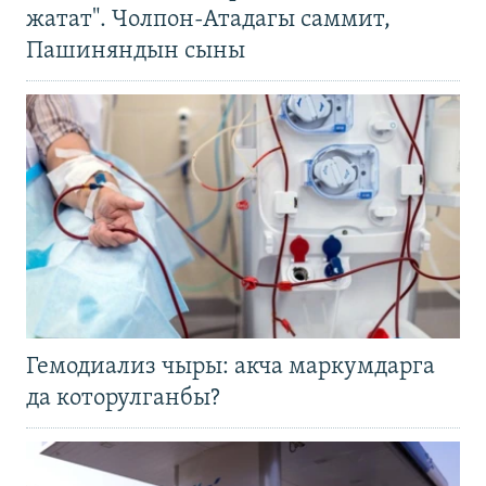
жатат". Чолпон-Атадагы саммит,
Пашиняндын сыны
Гемодиализ чыры: акча маркумдарга
да которулганбы?