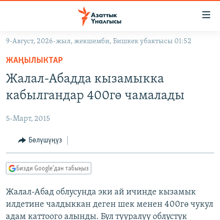
Линктер
Мазмунга
өтүңүз
9-Август, 2026-жыл, жекшемби, Бишкек убактысы 01:52
Навигацияга
ЖАҢЫЛЫКТАР
өтүңүз
ЖАҢЫЛЫКТАР
КЫРГЫЗСТАН
Издөөгө
Жалал-Абадда кызамыкка
салыңыз
ДҮЙНӨ
КЫРГЫЗСТАН
кабылгандар 400гө чамалады
УКРАИНА
САЯСАТ
ДҮЙНӨ
5-Март, 2015
АТАЙЫН ИЛИКТӨӨ
ЭКОНОМИКА
БОРБОР АЗИЯ
ТВ ПРОГРАММАЛАР
Бөлүшүңүз
МАДАНИЯТ
ПОДКАСТ
БҮГҮН АЗАТТЫКТА
Бизди Google'дан табыңыз
ӨЗГӨЧӨ ПИКИР
ЭКСПЕРТТЕР ТАЛДАЙТ
Жалал-Абад облусунда эки ай ичинде кызамык
БИЗ ЖАНА ДҮЙНӨ
Русский
илдетине чалдыккан деген шек менен 400гө чукул
ДАНИСТЕ
адам каттоого алынды. Бул тууралуу облустук