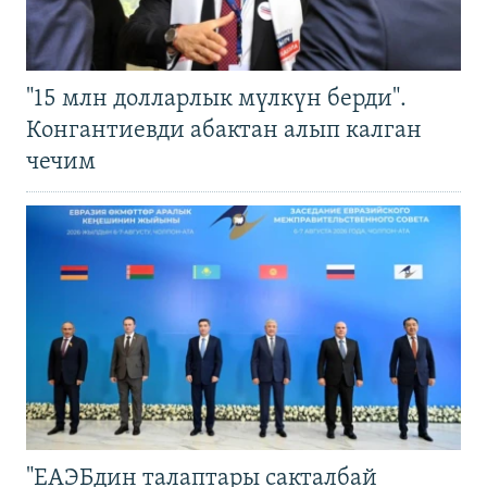
"15 млн долларлык мүлкүн берди".
Конгантиевди абактан алып калган
чечим
"ЕАЭБдин талаптары сакталбай