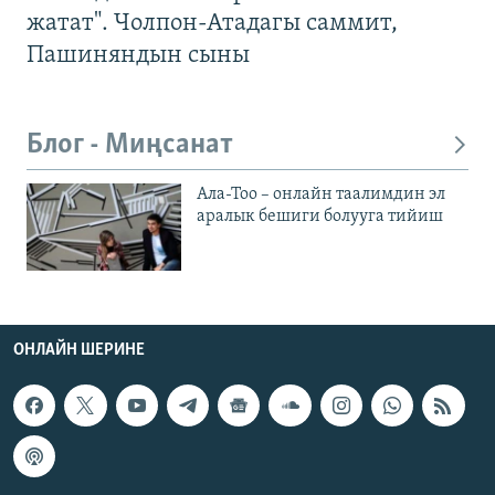
жатат". Чолпон-Атадагы саммит,
Пашиняндын сыны
Блог - Миңсанат
Ала-Тоо – онлайн таалимдин эл
аралык бешиги болууга тийиш
ОНЛАЙН ШЕРИНЕ