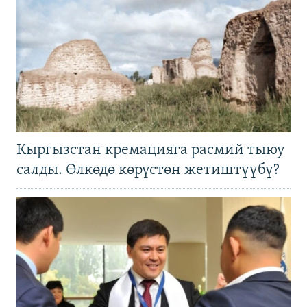
Кыргызстан кремацияга расмий тыюу
салды. Өлкөдө көрүстөн жетиштүүбү?