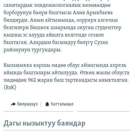
санитардык эпидемиологиялык көзөмөлдөө
ОНЛАЙН ШЕРИНЕ
ЭЖЕ-СИҢДИЛЕР
борборунун бөлүм башчысы Алия Арыкбаева
АЗАТТЫК+
билдирди. Анын айтымында, оорунун алгачкы
ЫҢГАЙСЫЗ СУРООЛОР
белгилери Бишкек шаарында окуган студенттер
кышкы эс алууда айылга келгенде сезиле
баштаган. Алардын басымдуу бөлүгү Сузак
ЭЕ/АРнун бардык сайттары
районунун тургундары.
Кызамыкка каршы эмдөө облус аймагында апрель
айында башталары айтылууда. Өткөн жылы облуста
эмдөөдөн 962 жаран баш тарткандыгы аныкталган.
(RsK)
Бөлүшүңүз
Катталыңыз
Дагы кызыктуу баяндар