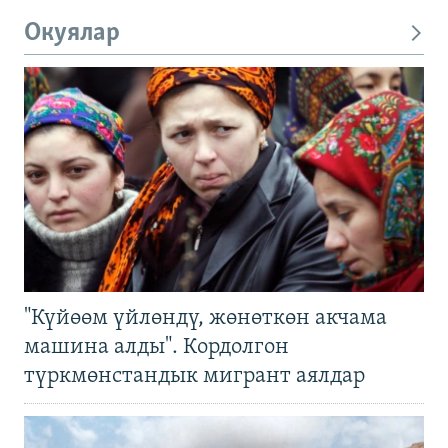
Окуялар
"Күйөөм үйлөндү, жөнөткөн акчама
машина алды". Кордолгон
түркмөнстандык мигрант аялдар