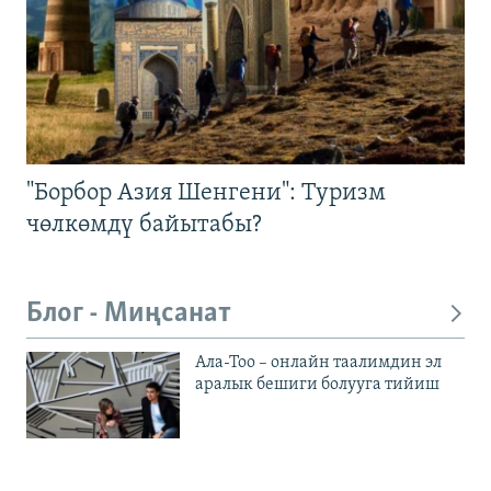
"Борбор Азия Шенгени": Туризм
чөлкөмдү байытабы?
Блог - Миңсанат
Ала-Тоо – онлайн таалимдин эл
аралык бешиги болууга тийиш