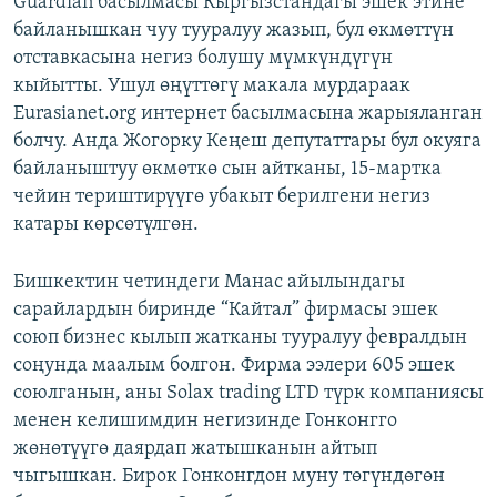
Guardian басылмасы Кыргызстандагы эшек этине
ОНЛАЙН ШЕРИНЕ
ЭЖЕ-СИҢДИЛЕР
байланышкан чуу тууралуу жазып, бул өкмөттүн
отставкасына негиз болушу мүмкүндүгүн
АЗАТТЫК+
кыйытты. Ушул өңүттөгү макала мурдараак
ЫҢГАЙСЫЗ СУРООЛОР
Eurasianet.org интернет басылмасына жарыяланган
болчу. Анда Жогорку Кеңеш депутаттары бул окуяга
байланыштуу өкмөткө сын айтканы, 15-мартка
ЭЕ/АРнун бардык сайттары
чейин териштирүүгө убакыт берилгени негиз
катары көрсөтүлгөн.
Бишкектин четиндеги Манас айылындагы
сарайлардын биринде “Кайтал” фирмасы эшек
союп бизнес кылып жатканы тууралуу февралдын
соңунда маалым болгон. Фирма ээлери 605 эшек
союлганын, аны Solax trading LTD түрк компаниясы
менен келишимдин негизинде Гонконгго
жөнөтүүгө даярдап жатышканын айтып
чыгышкан. Бирок Гонконгдон муну төгүндөгөн