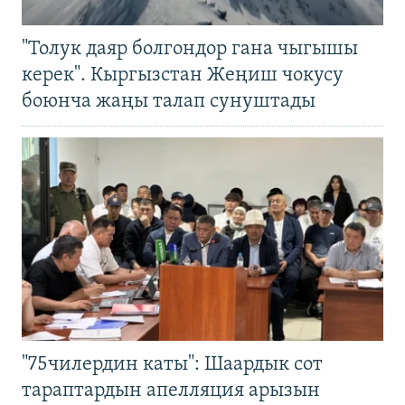
"Толук даяр болгондор гана чыгышы
керек". Кыргызстан Жеңиш чокусу
боюнча жаңы талап сунуштады
"75чилердин каты": Шаардык сот
тараптардын апелляция арызын