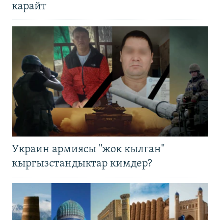
карайт
Украин армиясы "жок кылган"
кыргызстандыктар кимдер?