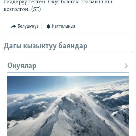
билдирүү келген. Окуя боюнча кылмыш иш
козголгон. (SE)
Бөлүшүңүз
Катталыңыз
Дагы кызыктуу баяндар
Окуялар