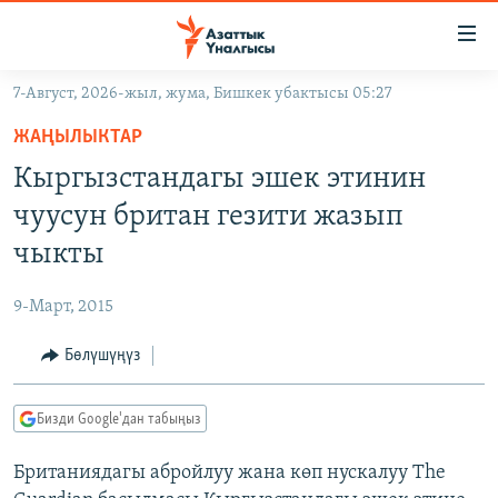
Линктер
Мазмунга
өтүңүз
7-Август, 2026-жыл, жума, Бишкек убактысы 05:27
Навигацияга
ЖАҢЫЛЫКТАР
өтүңүз
ЖАҢЫЛЫКТАР
КЫРГЫЗСТАН
Издөөгө
Кыргызстандагы эшек этинин
салыңыз
ДҮЙНӨ
КЫРГЫЗСТАН
чуусун британ гезити жазып
УКРАИНА
САЯСАТ
ДҮЙНӨ
чыкты
АТАЙЫН ИЛИКТӨӨ
ЭКОНОМИКА
БОРБОР АЗИЯ
9-Март, 2015
ТВ ПРОГРАММАЛАР
МАДАНИЯТ
Бөлүшүңүз
ПОДКАСТ
БҮГҮН АЗАТТЫКТА
ӨЗГӨЧӨ ПИКИР
ЭКСПЕРТТЕР ТАЛДАЙТ
Бизди Google'дан табыңыз
БИЗ ЖАНА ДҮЙНӨ
Русский
Британиядагы абройлуу жана көп нускалуу The
ДАНИСТЕ