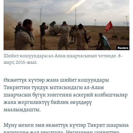
ОНЛАЙН ШЕРИНЕ
ЭЖЕ-СИҢДИЛЕР
АЗАТТЫК+
ЫҢГАЙСЫЗ СУРООЛОР
ЭЕ/АРнун бардык сайттары
Шийит кошуундары ал-Алам шаарчасынын четинде. 8-
март, 2015-жыл.
Өкмөттүк күчтөр жана шийит кошуундары
Тикриттин түндүк ыптасындагы ал-Алам
шаарчасын бүгүн ээлегенин аскерий колбашчылар
жана жергиликтүү бийлик өкүлдөрү
маалымдашты.
Муну менен эми өкмөттүк күчтөр Тикрит шаарына
кирүүсүнө жол ачылууда. Негизинен сунниттер