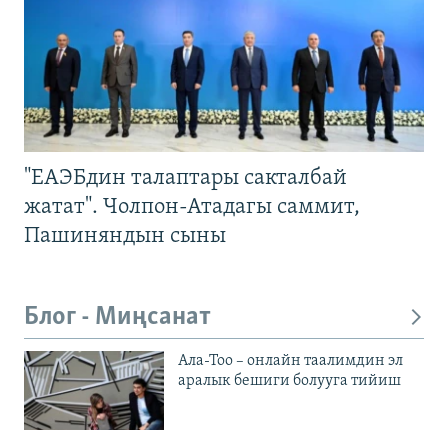
"ЕАЭБдин талаптары сакталбай
жатат". Чолпон-Атадагы саммит,
Пашиняндын сыны
Блог - Миңсанат
Ала-Тоо – онлайн таалимдин эл
аралык бешиги болууга тийиш