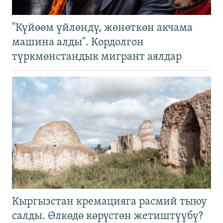
"Күйөөм үйлөндү, жөнөткөн акчама
машина алды". Кордолгон
түркмөнстандык мигрант аялдар
Кыргызстан кремацияга расмий тыюу
салды. Өлкөдө көрүстөн жетиштүүбү?