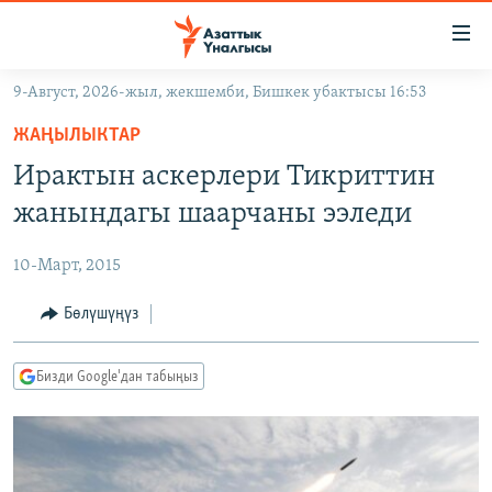
Линктер
Мазмунга
өтүңүз
9-Август, 2026-жыл, жекшемби, Бишкек убактысы 16:53
Навигацияга
ЖАҢЫЛЫКТАР
өтүңүз
ЖАҢЫЛЫКТАР
КЫРГЫЗСТАН
Издөөгө
Ирактын аскерлери Тикриттин
салыңыз
ДҮЙНӨ
КЫРГЫЗСТАН
жанындагы шаарчаны ээледи
УКРАИНА
САЯСАТ
ДҮЙНӨ
10-Март, 2015
АТАЙЫН ИЛИКТӨӨ
ЭКОНОМИКА
БОРБОР АЗИЯ
ТВ ПРОГРАММАЛАР
Бөлүшүңүз
МАДАНИЯТ
ПОДКАСТ
БҮГҮН АЗАТТЫКТА
Бизди Google'дан табыңыз
ӨЗГӨЧӨ ПИКИР
ЭКСПЕРТТЕР ТАЛДАЙТ
БИЗ ЖАНА ДҮЙНӨ
Русский
ДАНИСТЕ