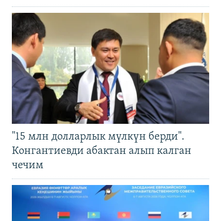
"15 млн долларлык мүлкүн берди".
Конгантиевди абактан алып калган
чечим