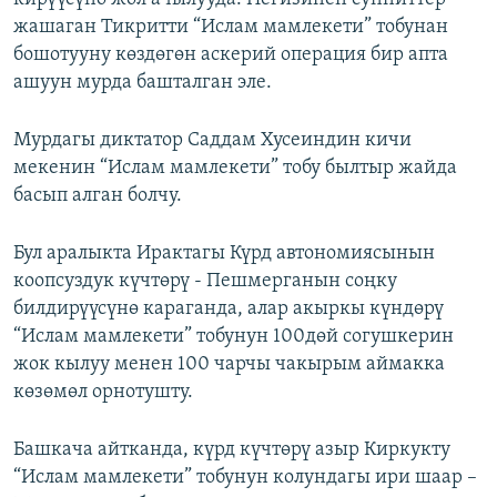
жашаган Тикритти “Ислам мамлекети” тобунан
бошотууну көздөгөн аскерий операция бир апта
ашуун мурда башталган эле.
Мурдагы диктатор Саддам Хусеиндин кичи
мекенин “Ислам мамлекети” тобу былтыр жайда
басып алган болчу.
Бул аралыкта Ирактагы Күрд автономиясынын
коопсуздук күчтөрү - Пешмерганын соңку
билдирүүсүнө караганда, алар акыркы күндөрү
“Ислам мамлекети” тобунун 100дөй согушкерин
жок кылуу менен 100 чарчы чакырым аймакка
көзөмөл орнотушту.
Башкача айтканда, күрд күчтөрү азыр Киркукту
“Ислам мамлекети” тобунун колундагы ири шаар –