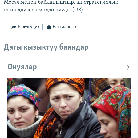
Мосул менен байланыштырган стратегиялык
өткөөлдү көзөмөлдөшүүдө. (UE)
Бөлүшүңүз
Катталыңыз
Дагы кызыктуу баяндар
Окуялар