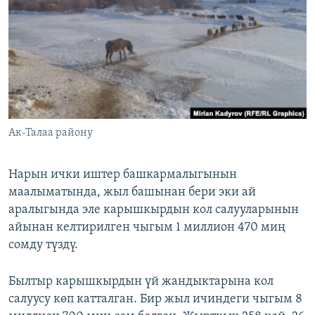
ОНЛАЙН ШЕРИНЕ
ЭЖЕ-СИҢДИЛЕР
АЗАТТЫК+
ЫҢГАЙСЫЗ СУРООЛОР
ЭЕ/АРнун бардык сайттары
Ак-Талаа району
Нарын ички иштер башкармалыгынын
маалыматында, жыл башынан бери эки ай
аралыгында эле карышкырдын кол салууларынын
айынан келтирилген чыгым 1 миллион 470 миң
сомду түздү.
Былтыр карышкырдын үй жандыктарына кол
салуусу көп катталган. Бир жыл ичиндеги чыгым 8