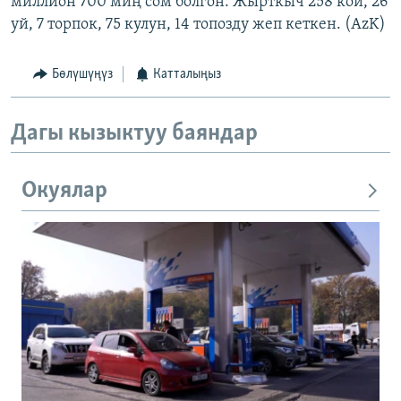
миллион 700 миң сом болгон. Жырткыч 258 кой, 26
уй, 7 торпок, 75 кулун, 14 топозду жеп кеткен. (AzK)
Бөлүшүңүз
Катталыңыз
Дагы кызыктуу баяндар
Окуялар