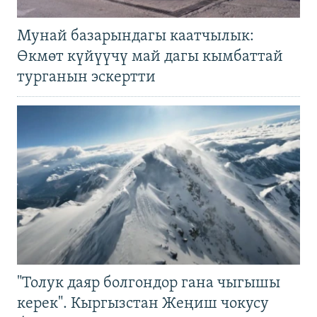
Мунай базарындагы каатчылык:
Өкмөт күйүүчү май дагы кымбаттай
турганын эскертти
"Толук даяр болгондор гана чыгышы
керек". Кыргызстан Жеңиш чокусу