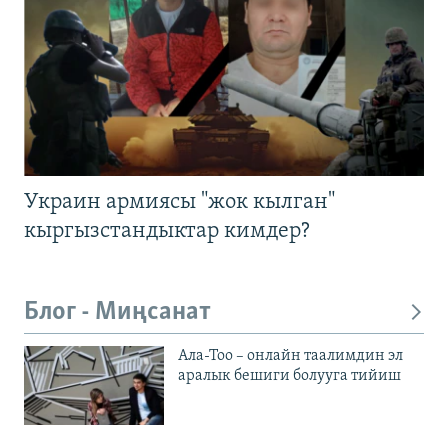
Украин армиясы "жок кылган"
кыргызстандыктар кимдер?
Блог - Миңсанат
Ала-Тоо – онлайн таалимдин эл
аралык бешиги болууга тийиш