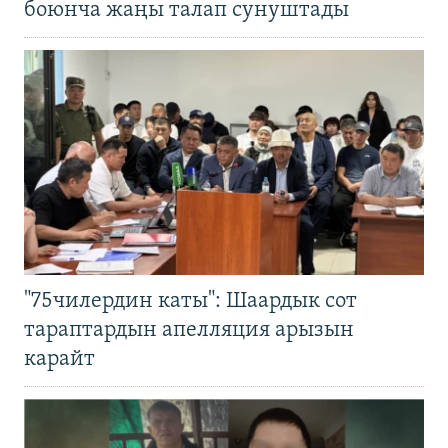
боюнча жаңы талап сунуштады
"75чилердин каты": Шаардык сот
тараптардын апелляция арызын
карайт