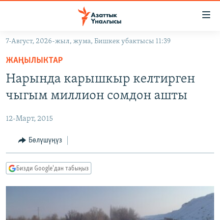
Линктер
Мазмунга
өтүңүз
7-Август, 2026-жыл, жума, Бишкек убактысы 11:39
Навигацияга
ЖАҢЫЛЫКТАР
өтүңүз
ЖАҢЫЛЫКТАР
КЫРГЫЗСТАН
Издөөгө
Нарында карышкыр келтирген
салыңыз
ДҮЙНӨ
КЫРГЫЗСТАН
чыгым миллион сомдон ашты
УКРАИНА
САЯСАТ
ДҮЙНӨ
12-Март, 2015
АТАЙЫН ИЛИКТӨӨ
ЭКОНОМИКА
БОРБОР АЗИЯ
ТВ ПРОГРАММАЛАР
Бөлүшүңүз
МАДАНИЯТ
ПОДКАСТ
БҮГҮН АЗАТТЫКТА
Бизди Google'дан табыңыз
ӨЗГӨЧӨ ПИКИР
ЭКСПЕРТТЕР ТАЛДАЙТ
БИЗ ЖАНА ДҮЙНӨ
Русский
ДАНИСТЕ