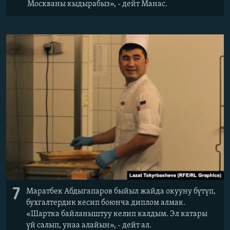
Москваны кыдырабыз», - дейт Манас.
7
Маратбек Абдыгапаров быйыл жайда окууну бүтүп,
бухгалтердик кесип боюнча диплом алмак.
«Шартка байланыштуу келип калдым. Эл катары
үй салып, унаа алайын», - дейт ал.