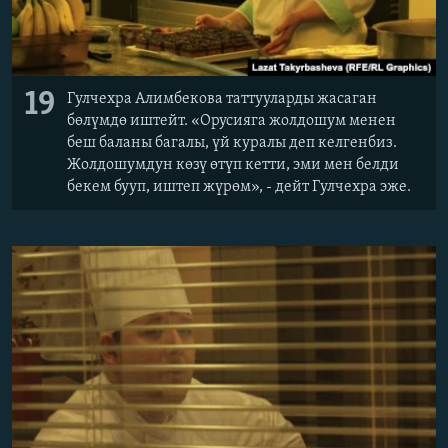
19
Гулчехра Алимбекова таттууларды жасаган
бөлүмдө иштейт. «Орусияга жолдошум менен
беш баланы багалы, үй куралы деп келгенбиз.
Жолдошумдун көзү өтүп кетти, эми мен белди
бекем бууп, иштеп жүрөм», - дейт Гулчехра эже.