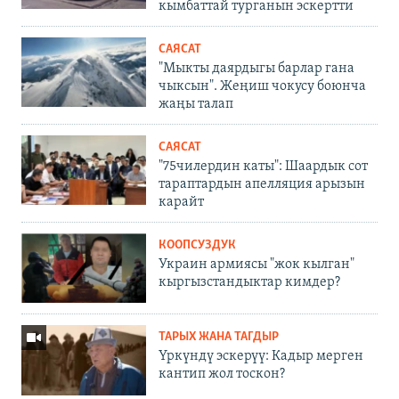
кымбаттай турганын эскертти
САЯСАТ
"Мыкты даярдыгы барлар гана
чыксын". Жеңиш чокусу боюнча
жаңы талап
САЯСАТ
"75чилердин каты": Шаардык сот
тараптардын апелляция арызын
карайт
КООПСУЗДУК
Украин армиясы "жок кылган"
кыргызстандыктар кимдер?
ТАРЫХ ЖАНА ТАГДЫР
Үркүндү эскерүү: Кадыр мерген
кантип жол тоскон?