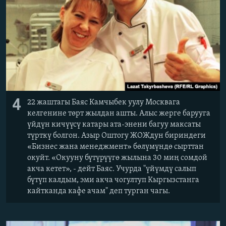
4
22 жаштагы Баяс Камчыбек уулу Москвага
келгенине төрт жылдан ашты. Алыс жерге барууга
үйдүн кичүүсү катары ата-энени багуу максаты
түрткү болгон. Азыр Оштогу ЖОЖдун бириндеги
«Бизнес жана менеджмент» бөлүмүндө сырттан
окуйт. «Окууну бүтүрүүгө жылына 30 миң сомдой
акча кетет», - дейт Баяс. Учурда "үйүмдү салып
бүтүп калдым, эми акча чогултуп Кыргызстанга
кайтканда кафе ачам" деп турган чагы.