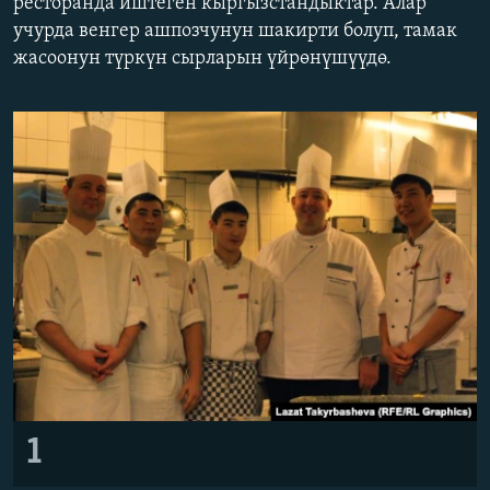
ресторанда иштеген кыргызстандыктар. Алар
ОНЛАЙН ШЕРИНЕ
ЭЖЕ-СИҢДИЛЕР
учурда венгер ашпозчунун шакирти болуп, тамак
жасоонун түркүн сырларын үйрөнүшүүдө.
АЗАТТЫК+
ЫҢГАЙСЫЗ СУРООЛОР
ЭЕ/АРнун бардык сайттары
1