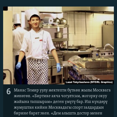
6
Манас Темир уулу мектепти бүткөн жылы Москвага
жөнөгөн. «Биртике акча чогултсам, жогорку окуу
жайына тапшырам» деген үмүтү бар. Иш күндөрү
жумуштан кийин Москвадагы спорт залдардын
бирине барат экен. «Дем алышта достор менен