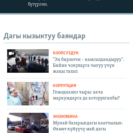
бүтүргөн.
Дагы кызыктуу баяндар
КООПСУЗДУК
"Эң биринчи – камсыздандыруу".
Бийик чокуларга чыгуу үчүн
жаңы талап
КОРРУПЦИЯ
Гемодиализ чыры: акча
маркумдарга да которулганбы?
ЭКОНОМИКА
Мунай базарындагы каатчылык:
Өкмөт күйүүчү май дагы