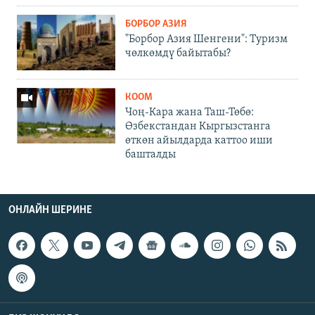
БОРБОР АЗИЯ
"Борбор Азия Шенгени": Туризм
чөлкөмдү байытабы?
КООМ
Чоң-Кара жана Таш-Төбө:
Өзбекстандан Кыргызстанга
өткөн айылдарда каттоо иши
башталды
ОНЛАЙН ШЕРИНЕ