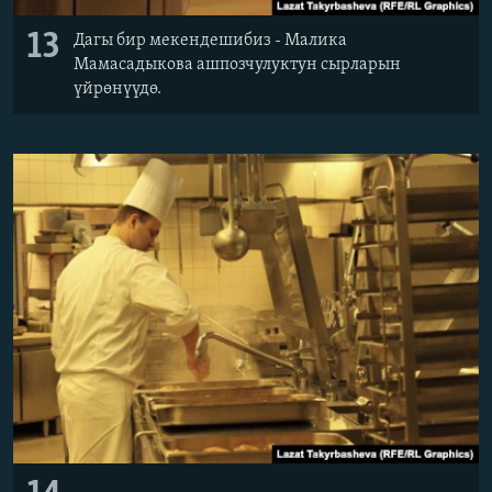
13
Дагы бир мекендешибиз - Малика
Мамасадыкова ашпозчулуктун сырларын
үйрөнүүдө.