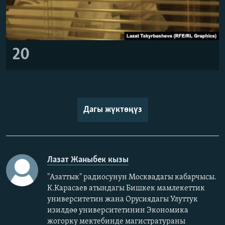
20
Дагы жүктөңүз
Лазат Жаныбек кызы
"Азаттык" радиосунун Москвадагы кабарчысы.
К.Карасаев атындагы Бишкек мамлекеттик
университетин жана Орусиядагы Улуттук
изилдөө университетинин Экономика
жогорку мектебинде магистратураны