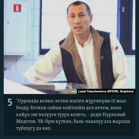
5
"Орусияда келип-кетип иштеп жүргөнүмө 15 жыл
болду. Кеткен сайын кайтпайм деп кетем, анан
кайра эле келүүгө туура келет», - деди Нуркалый
Медетов. Үй-бүлө күткөн, бала-чакалуу ага жараша
түйшүгү да көп.