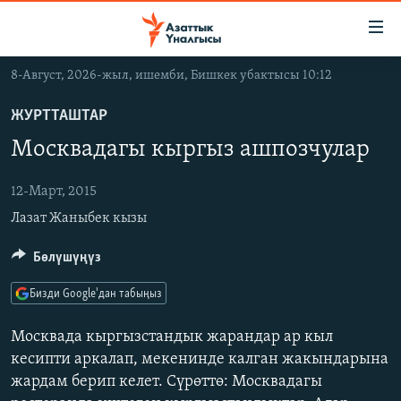
Линктер
Мазмунга
өтүңүз
8-Август, 2026-жыл, ишемби, Бишкек убактысы 10:12
Навигацияга
ЖАҢЫЛЫКТАР
өтүңүз
ЖУРТТАШТАР
КЫРГЫЗСТАН
Издөөгө
Москвадагы кыргыз ашпозчулар
салыңыз
ДҮЙНӨ
КЫРГЫЗСТАН
УКРАИНА
12-Март, 2015
САЯСАТ
ДҮЙНӨ
Лазат Жаныбек кызы
АТАЙЫН ИЛИКТӨӨ
ЭКОНОМИКА
БОРБОР АЗИЯ
ТВ ПРОГРАММАЛАР
МАДАНИЯТ
Бөлүшүңүз
ПОДКАСТ
БҮГҮН АЗАТТЫКТА
Бизди Google'дан табыңыз
ӨЗГӨЧӨ ПИКИР
ЭКСПЕРТТЕР ТАЛДАЙТ
Москвада кыргызстандык жарандар ар кыл
БИЗ ЖАНА ДҮЙНӨ
кесипти аркалап, мекенинде калган жакындарына
Русский
жардам берип келет. Сүрөттө: Москвадагы
ДАНИСТЕ