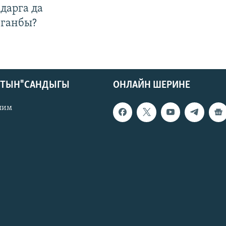
дарга да
лганбы?
КТЫН" САНДЫГЫ
ОНЛАЙН ШЕРИНЕ
лим