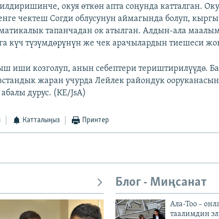
билдиришинче, окуя өткөн апта соңунда катталган. Ок
енге чектеш Согди облусунун аймагында болуп, кырг
матикалык тапанчадан ок атылган. Алдын-ала маалым
уга күч түзүмдөрүнүн же чек арачылардын тиешеси жо
ш иши козголуп, анын себептери териштирилүүдө. Б
стандык жаран учурда Лейлек райондук ооруканасы
абалы дурус. (КЕ/JsA)
з
Катталыңыз
Принтер
Блог - Миңсанат
Ала-Тоо – онл
таалимдин эл