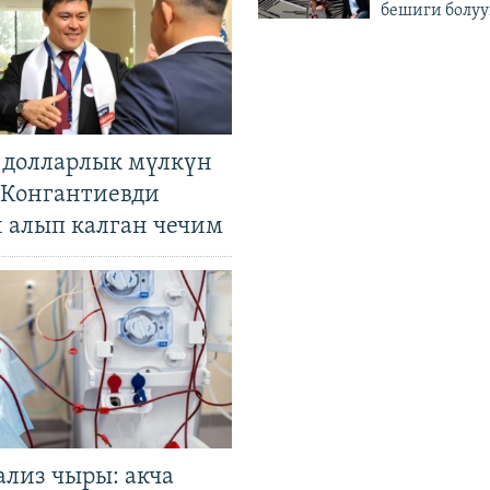
бешиги болуу
н долларлык мүлкүн
. Конгантиевди
н алып калган чечим
ализ чыры: акча