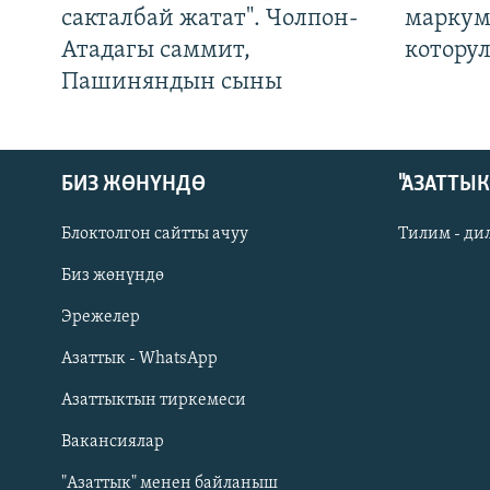
сакталбай жатат". Чолпон-
маркум
Атадагы саммит,
котору
Пашиняндын сыны
БИЗ ЖӨНҮНДӨ
"АЗАТТЫ
Блоктолгон сайтты ачуу
Тилим - ди
Биз жөнүндө
Русский
Эрежелер
Азаттык - WhatsApp
ОНЛАЙН ШЕРИНЕ
Азаттыктын тиркемеси
Вакансиялар
"Азаттык" менен байланыш