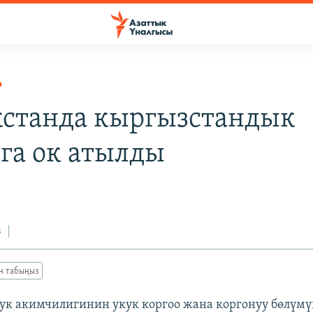
Р
станда кыргызстандык
га ок атылды
з
ан табыңыз
тук акимчилигинин укук коргоо жана коргонуу бөлүм