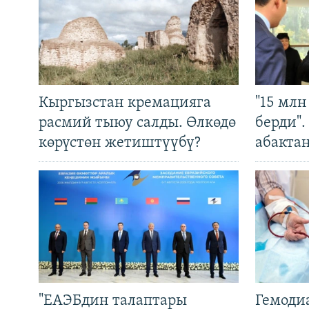
Кыргызстан кремацияга
"15 мл
расмий тыюу салды. Өлкөдө
берди"
көрүстөн жетиштүүбү?
абакта
"ЕАЭБдин талаптары
Гемоди