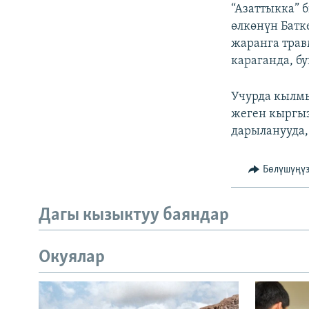
ЭЖЕ-СИҢДИЛЕР
“Азаттыкка” 
өлкөнүн Батк
АЗАТТЫК+
жаранга трав
ЫҢГАЙСЫЗ СУРООЛОР
караганда, б
Учурда кылмы
жеген кыргыз
дарыланууда, 
Бөлүшүңү
Дагы кызыктуу баяндар
Окуялар