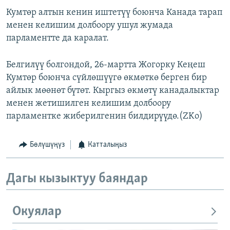
Кумтөр алтын кенин иштетүү боюнча Канада тарап
менен келишим долбоору ушул жумада
парламентте да каралат.
Белгилүү болгондой, 26-мартта Жогорку Кеңеш
Кумтөр боюнча сүйлөшүүгө өкмөткө берген бир
айлык мөөнөт бүтөт. Кыргыз өкмөтү канадалыктар
менен жетишилген келишим долбоору
парламентке жиберилгенин билдирүүдө.(ZKo)
Бөлүшүңүз
Катталыңыз
Дагы кызыктуу баяндар
Окуялар