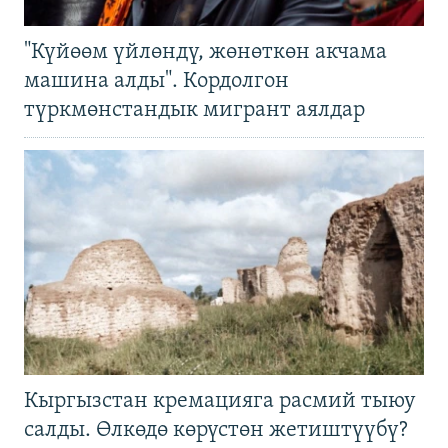
"Күйөөм үйлөндү, жөнөткөн акчама
машина алды". Кордолгон
түркмөнстандык мигрант аялдар
Кыргызстан кремацияга расмий тыюу
салды. Өлкөдө көрүстөн жетиштүүбү?