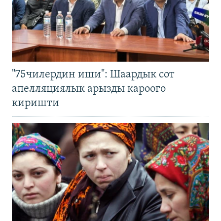
"75чилердин иши": Шаардык сот
апелляциялык арызды кароого
киришти