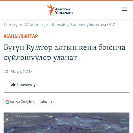
Линктер
Мазмунга
өтүңүз
11-Август, 2026-жыл, шейшемби, Бишкек убактысы 01:04
Навигацияга
ЖАҢЫЛЫКТАР
өтүңүз
ЖАҢЫЛЫКТАР
КЫРГЫЗСТАН
Издөөгө
Бүгүн Кумтөр алтын кени боюнча
салыңыз
ДҮЙНӨ
КЫРГЫЗСТАН
сүйлөшүүлөр уланат
УКРАИНА
САЯСАТ
ДҮЙНӨ
23-Март, 2015
АТАЙЫН ИЛИКТӨӨ
ЭКОНОМИКА
БОРБОР АЗИЯ
ТВ ПРОГРАММАЛАР
Бөлүшүңүз
МАДАНИЯТ
ПОДКАСТ
БҮГҮН АЗАТТЫКТА
Бизди Google'дан табыңыз
ӨЗГӨЧӨ ПИКИР
ЭКСПЕРТТЕР ТАЛДАЙТ
БИЗ ЖАНА ДҮЙНӨ
Русский
ДАНИСТЕ