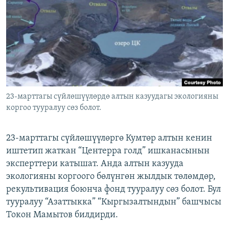
ОНЛАЙН ШЕРИНЕ
ЭЖЕ-СИҢДИЛЕР
АЗАТТЫК+
ЫҢГАЙСЫЗ СУРООЛОР
ЭЕ/АРнун бардык сайттары
23-марттагы сүйлөшүүлөрдө алтын казуудагы экологияны
коргоо тууралуу сөз болот.
23-марттагы сүйлөшүүлөргө Кумтөр алтын кенин
иштетип жаткан “Центерра голд” ишканасынын
эксперттери катышат. Анда алтын казууда
экологияны коргоого бөлүнгөн жылдык төлөмдөр,
рекультивация боюнча фонд тууралуу сөз болот. Бул
тууралуу “Азаттыкка” “Кыргызалтындын” башчысы
Токон Мамытов билдирди.