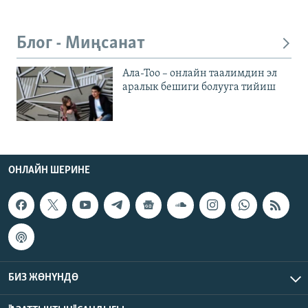
Блог - Миңсанат
Ала-Тоо – онлайн таалимдин эл
аралык бешиги болууга тийиш
ОНЛАЙН ШЕРИНЕ
БИЗ ЖӨНҮНДӨ