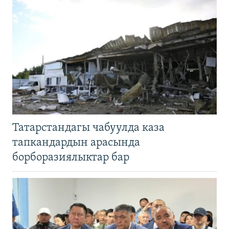
Татарстандагы чабуулда каза
тапкандардын арасында
борборазиялыктар бар