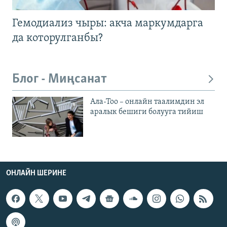
Гемодиализ чыры: акча маркумдарга
да которулганбы?
Блог - Миңсанат
Ала-Тоо – онлайн таалимдин эл
аралык бешиги болууга тийиш
ОНЛАЙН ШЕРИНЕ