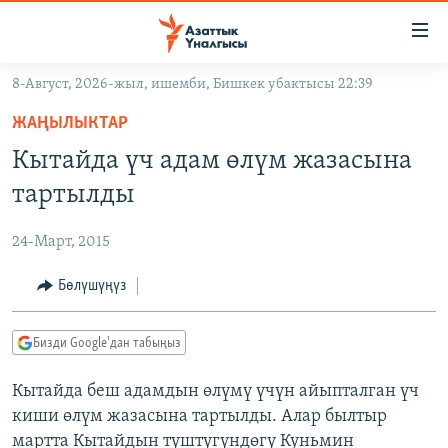
Линктер
Мазмунга
өтүңүз
8-Август, 2026-жыл, ишемби, Бишкек убактысы 22:39
Навигацияга
ЖАҢЫЛЫКТАР
өтүңүз
ЖАҢЫЛЫКТАР
КЫРГЫЗСТАН
Издөөгө
Кытайда үч адам өлүм жазасына
салыңыз
ДҮЙНӨ
КЫРГЫЗСТАН
тартылды
УКРАИНА
САЯСАТ
ДҮЙНӨ
24-Март, 2015
АТАЙЫН ИЛИКТӨӨ
ЭКОНОМИКА
БОРБОР АЗИЯ
ТВ ПРОГРАММАЛАР
Бөлүшүңүз
МАДАНИЯТ
ПОДКАСТ
БҮГҮН АЗАТТЫКТА
Бизди Google'дан табыңыз
ӨЗГӨЧӨ ПИКИР
ЭКСПЕРТТЕР ТАЛДАЙТ
Кытайда беш адамдын өлүмү үчүн айыпталган үч
БИЗ ЖАНА ДҮЙНӨ
Русский
киши өлүм жазасына тартылды. Алар былтыр
ДАНИСТЕ
мартта Кытайдын түштүгүндөгү Куньмин