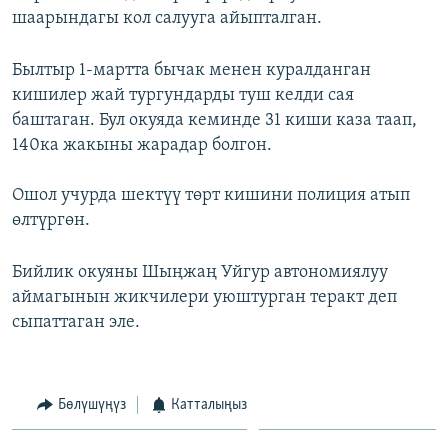
шаарындагы кол салууга айыпталган.
ОНЛАЙН ШЕРИНЕ
ЭЖЕ-СИҢДИЛЕР
АЗАТТЫК+
Былтыр 1-мартта бычак менен куралданган
ЫҢГАЙСЫЗ СУРООЛОР
кишилер жай тургундарды туш келди сая
баштаган. Бул окуяда кеминде 31 киши каза таап,
140ка жакыны жарадар болгон.
ЭЕ/АРнун бардык сайттары
Ошол учурда шектүү төрт кишини полиция атып
өлтүргөн.
Бийлик окуяны Шыңжаң Уйгур автономиялуу
аймагынын жикчилери уюштурган теракт деп
сыпаттаган эле.
Бөлүшүңүз
Катталыңыз