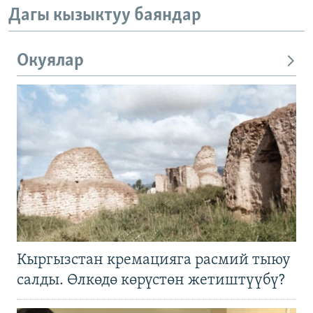
Дагы кызыктуу баяндар
Окуялар
Кыргызстан кремацияга расмий тыюу
салды. Өлкөдө көрүстөн жетиштүүбү?