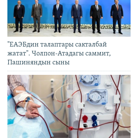
"ЕАЭБдин талаптары сакталбай
жатат". Чолпон-Атадагы саммит,
Пашиняндын сыны