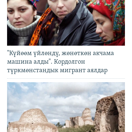
"Күйөөм үйлөндү, жөнөткөн акчама
машина алды". Кордолгон
түркмөнстандык мигрант аялдар