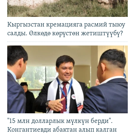
Кыргызстан кремацияга расмий тыюу
салды. Өлкөдө көрүстөн жетиштүүбү?
"15 млн долларлык мүлкүн берди".
Конгантиевди абактан алып калган