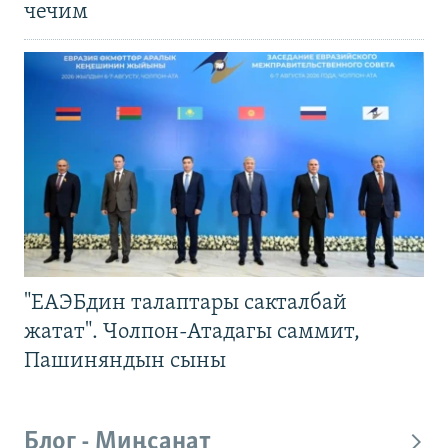
чечим
"ЕАЭБдин талаптары сакталбай
жатат". Чолпон-Атадагы саммит,
Пашиняндын сыны
Блог - Миңсанат