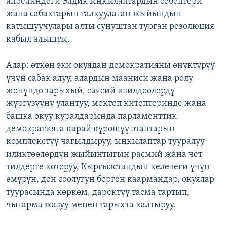
апрелиндеги Элдик ыңкылаптардын себептери
ОНЛАЙН ШЕРИНЕ
ЭЖЕ-СИҢДИЛЕР
жана сабактарын талкуулаган жыйындын
катышуучулары алты сунуштан турган резолюция
АЗАТТЫК+
кабыл алышты.
ЫҢГАЙСЫЗ СУРООЛОР
Алар: өткөн эки окуядан демократияны өнүктүрүү
ЭЕ/АРнун бардык сайттары
үчүн сабак алуу, алардын мааниси жана ролу
жөнүндө тарыхый, саясий изилдөөлөрдү
жүргүзүүнү улантуу, мектеп китептеринде жана
башка окуу куралдарында парламенттик
демократияга карай күрөшүү этаптарын
комплекстүү чагылдыруу, ыңкылаптар тууралуу
иликтөөлөрдүн жыйынтыгын расмий жана чет
тилдерге которуу, Кыргызстандын келечеги үчүн
өмүрүн, ден соолугун берген каармандар, окуялар
туурасында көркөм, даректүү тасма тартып,
чыгарма жазуу менен тарыхта калтыруу.