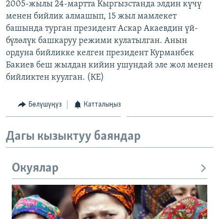
2005-жылы 24-мартта Кыргызстанда элдин күчү
менен бийлик алмашып, 15 жыл мамлекет
башында турган президент Аскар Акаевдин үй-
бүлөлүк башкаруу режими кулатылган. Анын
ордуна бийликке келген президент Курманбек
Бакиев беш жылдан кийин ушундай эле жол менен
бийликтен куулган. (КЕ)
Бөлүшүңүз
Катталыңыз
Дагы кызыктуу баяндар
Окуялар