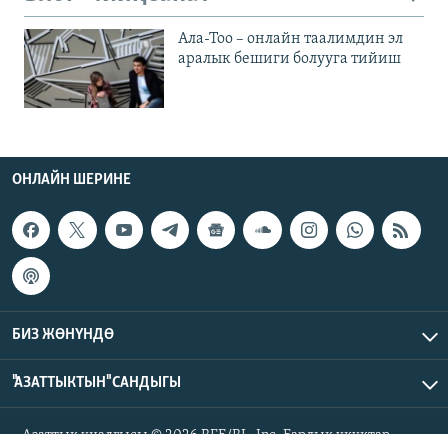
Ала-Тоо – онлайн таалимдин эл
аралык бешиги болууга тийиш
ОНЛАЙН ШЕРИНЕ
БИЗ ЖӨНҮНДӨ
"АЗАТТЫКТЫН" САНДЫГЫ
Азаттык үналгысы © 2026 RFE/RL, Inc. Бардык укуктар