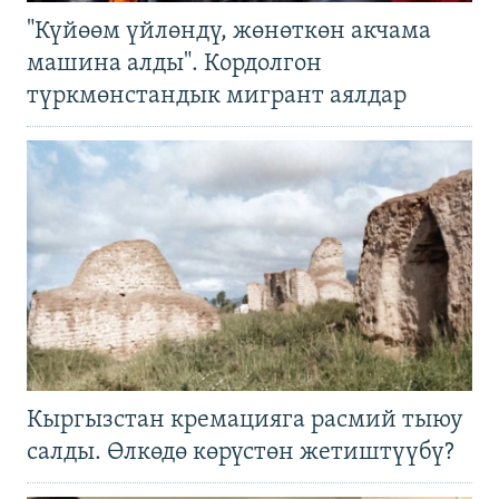
"Күйөөм үйлөндү, жөнөткөн акчама
машина алды". Кордолгон
түркмөнстандык мигрант аялдар
Кыргызстан кремацияга расмий тыюу
салды. Өлкөдө көрүстөн жетиштүүбү?