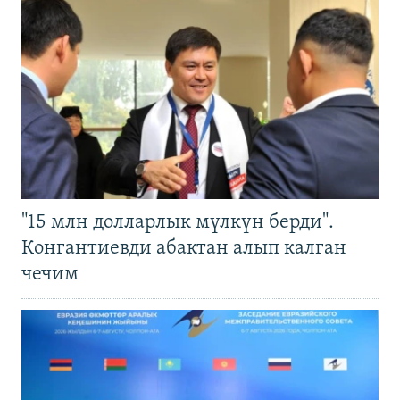
"15 млн долларлык мүлкүн берди".
Конгантиевди абактан алып калган
чечим