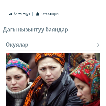
Бөлүшүңүз
Катталыңыз
Дагы кызыктуу баяндар
Окуялар