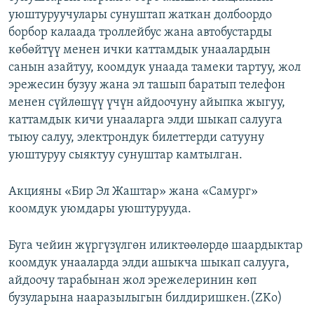
уюштуруучулары сунуштап жаткан долбоордо
борбор калаада троллейбус жана автобустарды
көбөйтүү менен ички каттамдык унаалардын
санын азайтуу, коомдук унаада тамеки тартуу, жол
эрежесин бузуу жана эл ташып баратып телефон
менен сүйлөшүү үчүн айдоочуну айыпка жыгуу,
каттамдык кичи унааларга элди шыкап салууга
тыюу салуу, электрондук билеттерди сатууну
уюштуруу сыяктуу сунуштар камтылган.
Акцияны «Бир Эл Жаштар» жана «Самург»
коомдук уюмдары уюштурууда.
Буга чейин жүргүзүлгөн иликтөөлөрдө шаардыктар
коомдук унааларда элди ашыкча шыкап салууга,
айдоочу тарабынан жол эрежелеринин көп
бузуларына нааразылыгын билдиришкен.(ZKo)