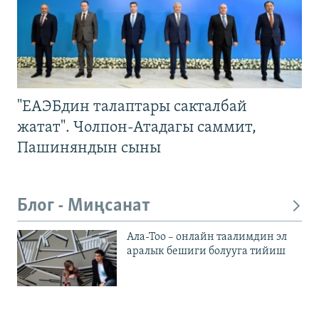
"ЕАЭБдин талаптары сакталбай
жатат". Чолпон-Атадагы саммит,
Пашиняндын сыны
Блог - Миңсанат
Ала-Тоо – онлайн таалимдин эл
аралык бешиги болууга тийиш