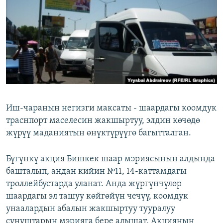
ОНЛАЙН ШЕРИНЕ
ЭЖЕ-СИҢДИЛЕР
АЗАТТЫК+
ЫҢГАЙСЫЗ СУРООЛОР
ЭЕ/АРнун бардык сайттары
Иш-чаранын негизги максаты - шаардагы коомдук
траснпорт маселесин жакшыртуу, элдин көчөдө
жүрүү маданиятын өнүктүрүүгө багытталган.
Бүгүнкү акция Бишкек шаар мэриясынын алдында
башталып, андан кийин №11, 14-каттамдагы
троллейбустарда уланат. Анда жүргүнчүлөр
шаардагы эл ташуу көйгөйүн чечүү, коомдук
унаалардын абалын жакшыртуу тууралуу
сунуштарын мэрияга бере алышат. Акциянын