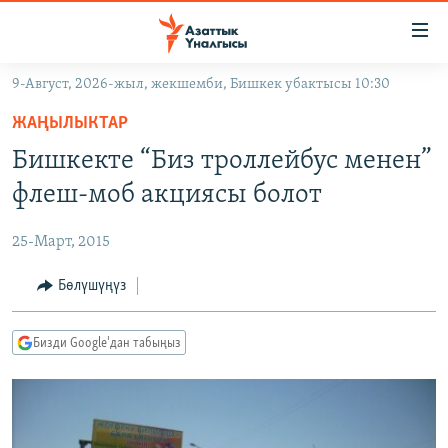
Линктер
Мазмунга
өтүңүз
9-Август, 2026-жыл, жекшемби, Бишкек убактысы 10:30
Навигацияга
ЖАҢЫЛЫКТАР
өтүңүз
ЖАҢЫЛЫКТАР
КЫРГЫЗСТАН
Издөөгө
Бишкекте “Биз троллейбус менен”
салыңыз
ДҮЙНӨ
КЫРГЫЗСТАН
флеш-моб акциясы болот
УКРАИНА
САЯСАТ
ДҮЙНӨ
25-Март, 2015
АТАЙЫН ИЛИКТӨӨ
ЭКОНОМИКА
БОРБОР АЗИЯ
ТВ ПРОГРАММАЛАР
Бөлүшүңүз
МАДАНИЯТ
ПОДКАСТ
БҮГҮН АЗАТТЫКТА
Бизди Google'дан табыңыз
ӨЗГӨЧӨ ПИКИР
ЭКСПЕРТТЕР ТАЛДАЙТ
БИЗ ЖАНА ДҮЙНӨ
Русский
ДАНИСТЕ