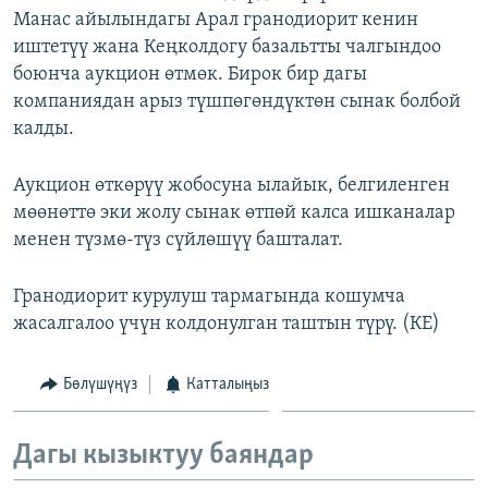
Манас айылындагы Арал гранодиорит кенин
ОНЛАЙН ШЕРИНЕ
ЭЖЕ-СИҢДИЛЕР
иштетүү жана Кеңколдогу базальтты чалгындоо
АЗАТТЫК+
боюнча аукцион өтмөк. Бирок бир дагы
ЫҢГАЙСЫЗ СУРООЛОР
компаниядан арыз түшпөгөндүктөн сынак болбой
калды.
ЭЕ/АРнун бардык сайттары
Аукцион өткөрүү жобосуна ылайык, белгиленген
мөөнөттө эки жолу сынак өтпөй калса ишканалар
менен түзмө-түз сүйлөшүү башталат.
Гранодиорит курулуш тармагында кошумча
жасалгалоо үчүн колдонулган таштын түрү. (КЕ)
Бөлүшүңүз
Катталыңыз
Дагы кызыктуу баяндар