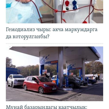
Гемодиализ чыры: акча маркумдарга
да которулганбы?
Мунай базарындагы каатчылык: