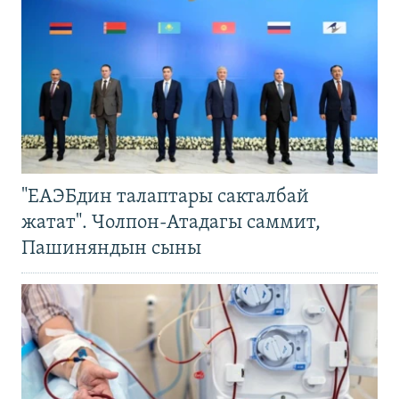
"ЕАЭБдин талаптары сакталбай
жатат". Чолпон-Атадагы саммит,
Пашиняндын сыны