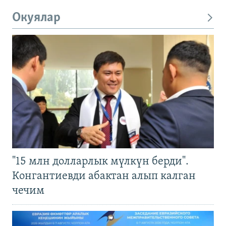
Окуялар
"15 млн долларлык мүлкүн берди".
Конгантиевди абактан алып калган
чечим