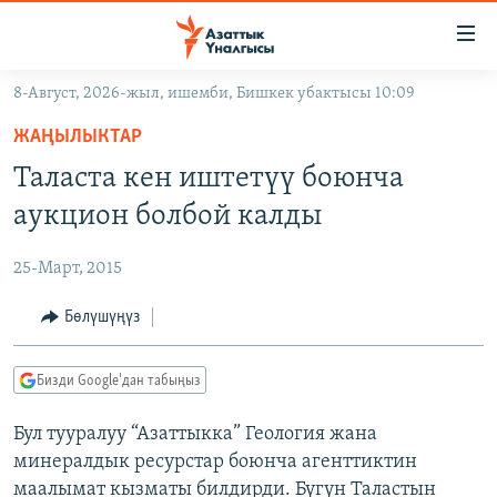
Линктер
Мазмунга
өтүңүз
8-Август, 2026-жыл, ишемби, Бишкек убактысы 10:09
Навигацияга
ЖАҢЫЛЫКТАР
өтүңүз
ЖАҢЫЛЫКТАР
КЫРГЫЗСТАН
Издөөгө
Таласта кен иштетүү боюнча
салыңыз
ДҮЙНӨ
КЫРГЫЗСТАН
аукцион болбой калды
УКРАИНА
САЯСАТ
ДҮЙНӨ
25-Март, 2015
АТАЙЫН ИЛИКТӨӨ
ЭКОНОМИКА
БОРБОР АЗИЯ
ТВ ПРОГРАММАЛАР
Бөлүшүңүз
МАДАНИЯТ
ПОДКАСТ
БҮГҮН АЗАТТЫКТА
Бизди Google'дан табыңыз
ӨЗГӨЧӨ ПИКИР
ЭКСПЕРТТЕР ТАЛДАЙТ
Бул тууралуу “Азаттыкка” Геология жана
БИЗ ЖАНА ДҮЙНӨ
Русский
минералдык ресурстар боюнча агенттиктин
ДАНИСТЕ
маалымат кызматы билдирди. Бүгүн Таластын