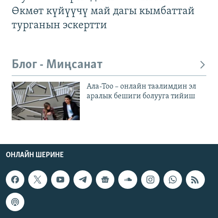
Өкмөт күйүүчү май дагы кымбаттай
турганын эскертти
Блог - Миңсанат
Ала-Тоо – онлайн таалимдин эл
аралык бешиги болууга тийиш
ОНЛАЙН ШЕРИНЕ