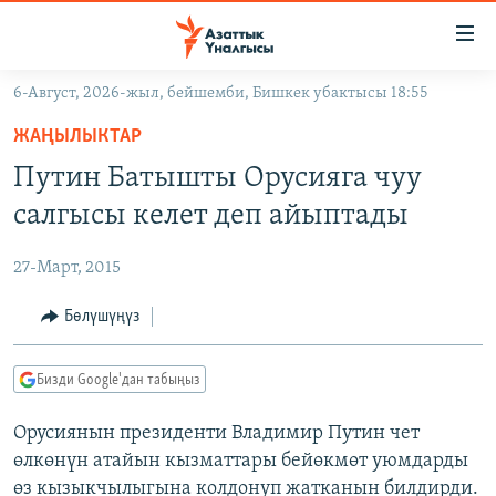
Линктер
Мазмунга
өтүңүз
6-Август, 2026-жыл, бейшемби, Бишкек убактысы 18:55
Навигацияга
ЖАҢЫЛЫКТАР
өтүңүз
ЖАҢЫЛЫКТАР
КЫРГЫЗСТАН
Издөөгө
Путин Батышты Орусияга чуу
салыңыз
ДҮЙНӨ
КЫРГЫЗСТАН
салгысы келет деп айыптады
УКРАИНА
САЯСАТ
ДҮЙНӨ
27-Март, 2015
АТАЙЫН ИЛИКТӨӨ
ЭКОНОМИКА
БОРБОР АЗИЯ
ТВ ПРОГРАММАЛАР
Бөлүшүңүз
МАДАНИЯТ
ПОДКАСТ
БҮГҮН АЗАТТЫКТА
Бизди Google'дан табыңыз
ӨЗГӨЧӨ ПИКИР
ЭКСПЕРТТЕР ТАЛДАЙТ
Орусиянын президенти Владимир Путин чет
БИЗ ЖАНА ДҮЙНӨ
Русский
өлкөнүн атайын кызматтары бейөкмөт уюмдарды
ДАНИСТЕ
өз кызыкчылыгына колдонуп жатканын билдирди.