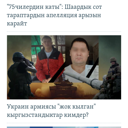
"75чилердин каты": Шаардык сот
тараптардын апелляция арызын
карайт
Украин армиясы "жок кылган"
кыргызстандыктар кимдер?