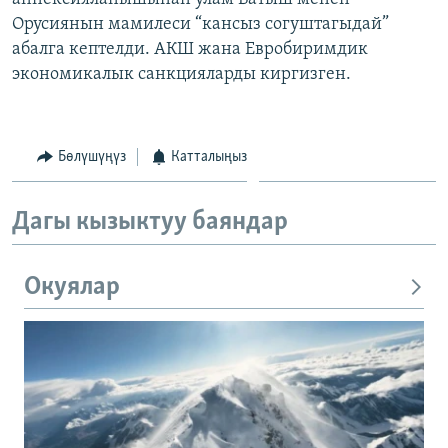
Орусиянын мамилеси “кансыз согуштагыдай”
абалга кептелди. АКШ жана Евробиримдик
экономикалык санкцияларды киргизген.
Бөлүшүңүз
Катталыңыз
Дагы кызыктуу баяндар
Окуялар