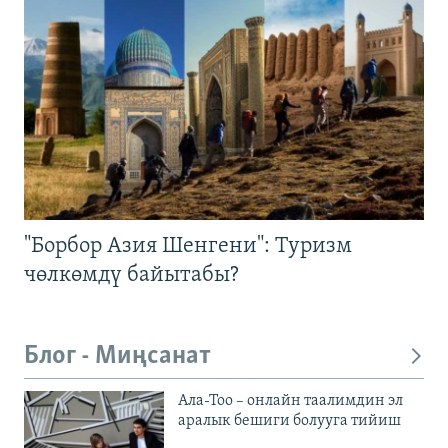
"Борбор Азия Шенгени": Туризм
чөлкөмдү байытабы?
Блог - Миңсанат
Ала-Тоо – онлайн таалимдин эл
аралык бешиги болууга тийиш