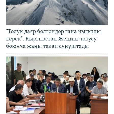
"Толук даяр болгондор гана чыгышы
керек". Кыргызстан Жеңиш чокусу
боюнча жаңы талап сунуштады