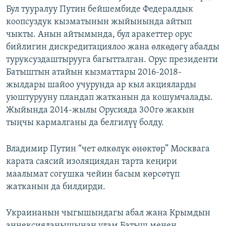
Бул тууралуу Путин бейшембиде Федералдык
ОНЛАЙН ШЕРИНЕ
ЭЖЕ-СИҢДИЛЕР
коопсуздук кызматынын жыйынында айтып
АЗАТТЫК+
чыкты. Анын айтымында, бул аракеттер орус
ЫҢГАЙСЫЗ СУРООЛОР
бийлигин дискредитациялоо жана өлкөдөгү абалды
туруксуздаштырууга багытталган. Орус президенти
Батыштын атайын кызматтары 2016-2018-
ЭЕ/АРнун бардык сайттары
жылдары шайоо учурунда ар кыл акцияларды
уюштурууну пландап жатканын да кошумчалады.
Жыйында 2014-жылы Орусияда 300гө жакын
тыңчы кармалганы да белгилүү болду.
Владимир Путин “чет өлкөлүк өнөктөр” Москвага
карата саясий изоляциядан тарта кеңири
маалымат согушка чейин басым көрсөтүп
жатканын да билдирди.
Украинанын чыгышындагы абал жана Крымдын
аннексияланышынан улам Батыш менен