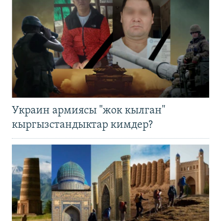
Украин армиясы "жок кылган"
кыргызстандыктар кимдер?