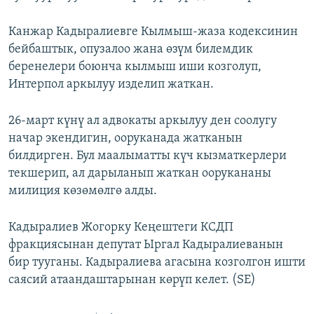
ОНЛАЙН ШЕРИНЕ
ЭЖЕ-СИҢДИЛЕР
Канжар Кадыралиевге Кылмыш-жаза кодексинин
АЗАТТЫК+
бейбаштык, опузалоо жана өзүм билемдик
ЫҢГАЙСЫЗ СУРООЛОР
беренелери боюнча кылмыш иши козголуп,
Интерпол аркылуу изделип жаткан.
ЭЕ/АРнун бардык сайттары
26-март күнү ал адвокаты аркылуу ден соолугу
начар экендигин, ооруканада жатканын
билдирген. Бул маалыматты күч кызматкерлери
текшерип, ал дарыланып жаткан оорукананы
милиция көзөмөлгө алды.
Кадыралиев Жогорку Кеңештеги КСДП
фракциясынан депутат Ыргал Кадыралиеванын
бир тууганы. Кадыралиева агасына козголгон ишти
саясий атаандаштарынан көрүп келет. (SE)