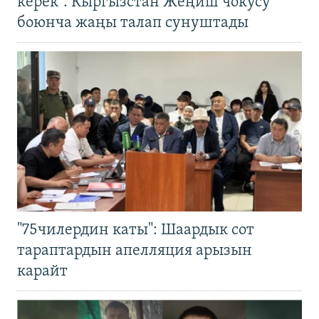
керек". Кыргызстан Жеңиш чокусу
боюнча жаңы талап сунуштады
"75чилердин каты": Шаардык сот
тараптардын апелляция арызын
карайт