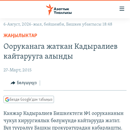
Линктер
Мазмунга
өтүңүз
6-Август, 2026-жыл, бейшемби, Бишкек убактысы 18:48
Навигацияга
ЖАҢЫЛЫКТАР
өтүңүз
ЖАҢЫЛЫКТАР
КЫРГЫЗСТАН
Издөөгө
Ооруканага жаткан Кадыралиев
салыңыз
ДҮЙНӨ
КЫРГЫЗСТАН
кайтарууга алынды
УКРАИНА
САЯСАТ
ДҮЙНӨ
27-Март, 2015
АТАЙЫН ИЛИКТӨӨ
ЭКОНОМИКА
БОРБОР АЗИЯ
ТВ ПРОГРАММАЛАР
Бөлүшүңүз
МАДАНИЯТ
ПОДКАСТ
БҮГҮН АЗАТТЫКТА
Бизди Google'дан табыңыз
ӨЗГӨЧӨ ПИКИР
ЭКСПЕРТТЕР ТАЛДАЙТ
Канжар Кадыралиев Бишкектеги №1 оорукананын
БИЗ ЖАНА ДҮЙНӨ
Русский
чукул хирургиялык бөлүмүндө кайтарууда жатат.
ДАНИСТЕ
Бул тууралуу Башкы прокуратурадан кабарлашты.