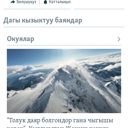
Бөлүшүңүз
Катталыңыз
Дагы кызыктуу баяндар
Окуялар
"Толук даяр болгондор гана чыгышы