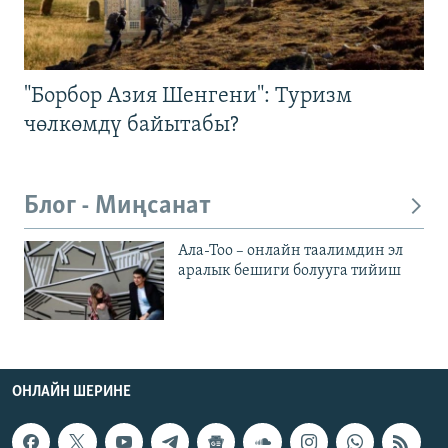
"Борбор Азия Шенгени": Туризм
чөлкөмдү байытабы?
Блог - Миңсанат
Ала-Тоо – онлайн таалимдин эл
аралык бешиги болууга тийиш
ОНЛАЙН ШЕРИНЕ