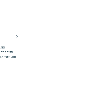
айн
 аралык
га тийиш