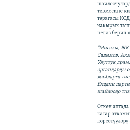
ЭЖЕ-СИҢДИЛЕР
шайлоочулард
тизмесине ки
АЗАТТЫК+
төрагасы КС
ЫҢГАЙСЫЗ СУРООЛОР
чакырык таш
негиз берип 
“Мисалы, ЖК 
Салимов, Акм
Улуттук драм
органдарды о
жайларга тие
Биздин парти
шайлоодо тиз
Өткөн аптада
катар атками
көрсөтүүлөрү