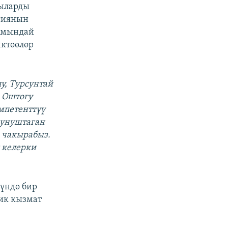
чыларды
ссиянын
 мындай
ктөөлөр
у, Турсунтай
, Оштогу
мпетенттүү
сунуштаган
 чакырабыз.
 келерки
сүндө бир
ик кызмат