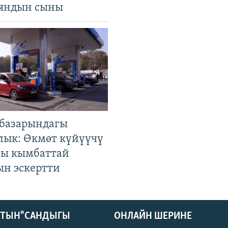
яндын сыны
базарындагы
лык: Өкмөт күйүүчү
гы кымбаттай
ын эскертти
КТЫН" САНДЫГЫ
ОНЛАЙН ШЕРИНЕ