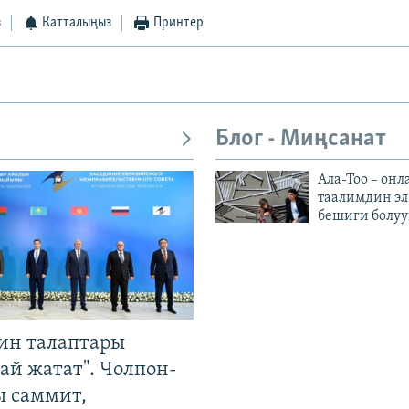
з
Катталыңыз
Принтер
Блог - Миңсанат
Ала-Тоо – онл
таалимдин эл
бешиги болуу
ин талаптары
ай жатат". Чолпон-
ы саммит,