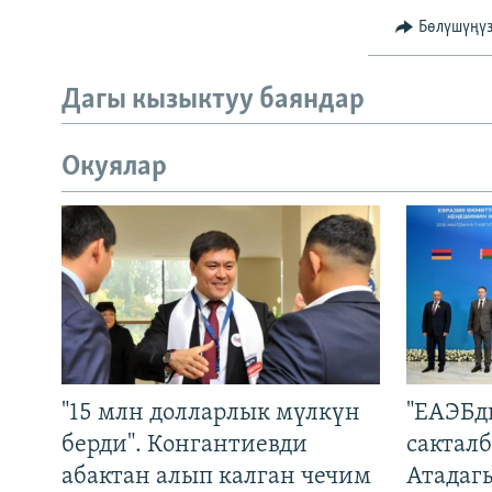
Бөлүшүңү
Дагы кызыктуу баяндар
Окуялар
"15 млн долларлык мүлкүн
"ЕАЭБд
берди". Конгантиевди
сакталб
абактан алып калган чечим
Атадаг