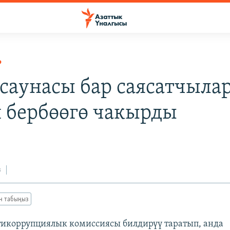
Р
саунасы бар саясатчыла
 бербөөгө чакырды
з
ан табыңыз
икоррупциялык комиссиясы билдирүү таратып, анда