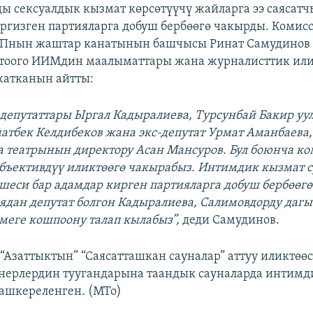
ы сексуалдык кызмат көрсөтүүчү жайларга ээ саясат
ргизген партияларга добуш бербөөгө чакырды. Коми
ДПнын жаштар канатынын башчысы Ринат Самудинов
тоого ИИМдин маалыматтары жана журналисттик или
жатканын айтты:
депутаттары Ыргал Кадыралиева, Турсунбай Бакир уул
атбек Келдибеков жана экс-депутат Урмат Аманбаева
а театрынын директору Асан Мансуров. Бул боюнча ко
бъективдүү иликтөөгө чакырабыз. Интимдик кызмат 
шеси бар адамдар кирген партияларга добуш бербөөгө
ядан депутат болгон Кадыралиева, Салимовдорду дагы
меге кошпоону талап кылабыз”,
деди Самудинов.
 “Азаттыктын” “Саясатташкан сауналар” аттуу иликтөө
нерлердин туугандарына таандык сауналарда интимд
 ашкереленген. (МТо)