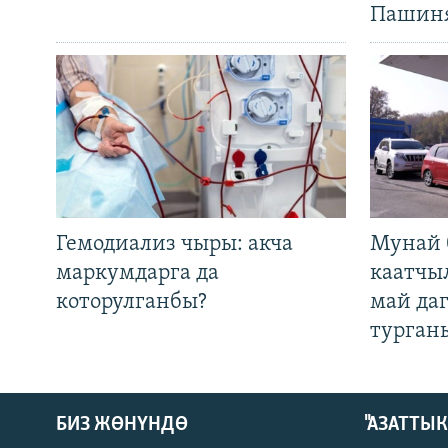
Пашин
Гемодиализ чыры: акча
Мунай 
маркумдарга да
каатчы
которулганбы?
май да
турган
БИЗ ЖӨНҮНДӨ
"АЗАТТЫ