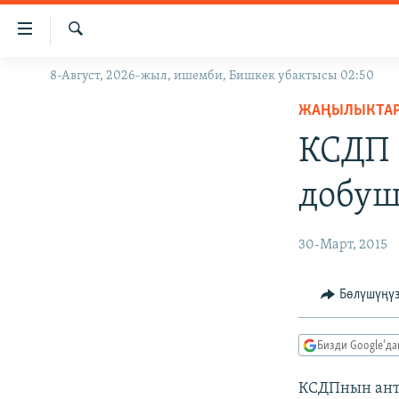
Линктер
Мазмунга
өтүңүз
Издөө
8-Август, 2026-жыл, ишемби, Бишкек убактысы 02:50
ЖАҢЫЛЫКТАР
Навигацияга
өтүңүз
ЖАҢЫЛЫКТА
КЫРГЫЗСТАН
Издөөгө
КСДП 
ДҮЙНӨ
КЫРГЫЗСТАН
салыңыз
УКРАИНА
САЯСАТ
ДҮЙНӨ
добуш
АТАЙЫН ИЛИКТӨӨ
ЭКОНОМИКА
БОРБОР АЗИЯ
ТВ ПРОГРАММАЛАР
МАДАНИЯТ
30-Март, 2015
ПОДКАСТ
БҮГҮН АЗАТТЫКТА
Бөлүшүңү
ӨЗГӨЧӨ ПИКИР
ЭКСПЕРТТЕР ТАЛДАЙТ
БИЗ ЖАНА ДҮЙНӨ
Бизди Google'д
ДАНИСТЕ
КСДПнын ант