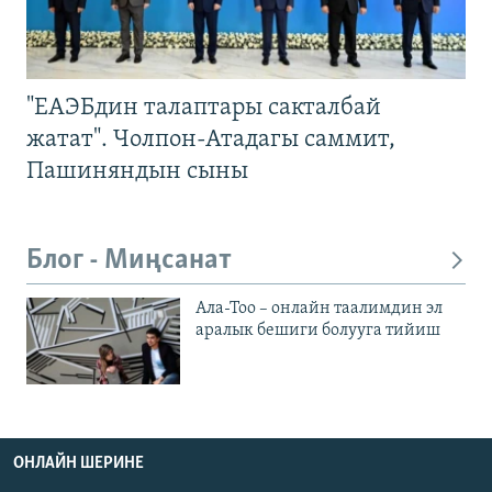
"ЕАЭБдин талаптары сакталбай
жатат". Чолпон-Атадагы саммит,
Пашиняндын сыны
Блог - Миңсанат
Ала-Тоо – онлайн таалимдин эл
аралык бешиги болууга тийиш
ОНЛАЙН ШЕРИНЕ