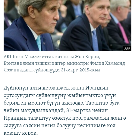
ОНЛАЙН ШЕРИНЕ
ЭЖЕ-СИҢДИЛЕР
АЗАТТЫК+
ЫҢГАЙСЫЗ СУРООЛОР
ЭЕ/АРнун бардык сайттары
АКШнын Мамлекеттик катчысы Жон Керри,
Британиянын тышкы иштер министри Филип Хэммонд
Лозаннадагы сүйлөшүүдө. 31-март, 2015-жыл.
Дүйнөнүн алты державасы жана Ирандын
ортосундагы сүйлөшүүнү жыйынтыктоо үчүн
берилген мөөнөт бүгүн аяктоодо. Тараптар буга
чейин макулдашкандай, 31-мартка чейин
Ирандын талаштуу өзөктүк программасын жөнгө
салууга саясий негиз болуучу келишимге кол
коюшу керек.