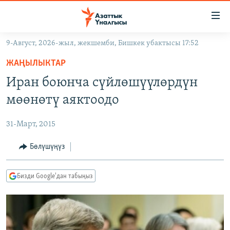
Линктер
Мазмунга
өтүңүз
9-Август, 2026-жыл, жекшемби, Бишкек убактысы 17:52
Навигацияга
ЖАҢЫЛЫКТАР
өтүңүз
ЖАҢЫЛЫКТАР
КЫРГЫЗСТАН
Издөөгө
Иран боюнча сүйлөшүүлөрдүн
салыңыз
ДҮЙНӨ
КЫРГЫЗСТАН
мөөнөтү аяктоодо
УКРАИНА
САЯСАТ
ДҮЙНӨ
31-Март, 2015
АТАЙЫН ИЛИКТӨӨ
ЭКОНОМИКА
БОРБОР АЗИЯ
ТВ ПРОГРАММАЛАР
Бөлүшүңүз
МАДАНИЯТ
ПОДКАСТ
БҮГҮН АЗАТТЫКТА
Бизди Google'дан табыңыз
ӨЗГӨЧӨ ПИКИР
ЭКСПЕРТТЕР ТАЛДАЙТ
БИЗ ЖАНА ДҮЙНӨ
Русский
ДАНИСТЕ