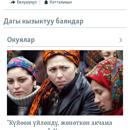
Бөлүшүңүз
Катталыңыз
Дагы кызыктуу баяндар
Окуялар
"Күйөөм үйлөндү, жөнөткөн акчама