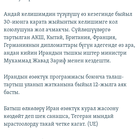
Андай келишимдин түзүлүшү өз кезегинде быйыл
30-июнга карата жыйынтык келишимге кол
коюлушуна жол ачмакчы. Сүйлөшүүлөргө
тартылган АКШ, Кытай, Британия, Франция,
Германиянын дипломаттары бүгүн адегенде өз ара,
андан кийин Ирандын тышкы иштер министри
Мухаммад Жавад Зариф менен кездешти.
Ирандын өзөктүк программасы боюнча талаш-
тартыш уланып жатканына быйыл 12-жылга аяк
басты.
Батыш өлкөлөрү Иран өзөктүк курал жасоону
көздөйт деп шек санашса, Тегеран мындай
ырастоолорду такай четке кагат. (UE)