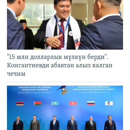
"15 млн долларлык мүлкүн берди".
Конгантиевди абактан алып калган
чечим