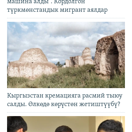
машина алды". Кордолгон
түркмөнстандык мигрант аялдар
Кыргызстан кремацияга расмий тыюу
салды. Өлкөдө көрүстөн жетиштүүбү?