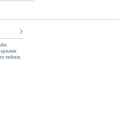
айн
 аралык
га тийиш