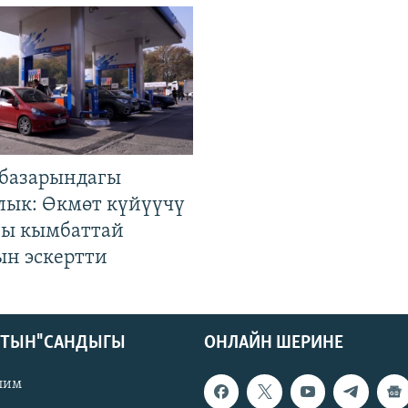
базарындагы
лык: Өкмөт күйүүчү
гы кымбаттай
ын эскертти
КТЫН" САНДЫГЫ
ОНЛАЙН ШЕРИНЕ
лим