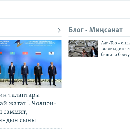
Блог - Миңсанат
Ала-Тоо – онл
таалимдин эл
бешиги болуу
ин талаптары
ай жатат". Чолпон-
ы саммит,
яндын сыны