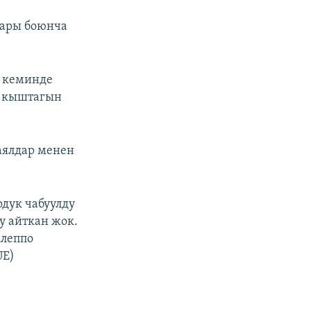
тары боюнча
у кеминде
а кыштагын
аялдар менен
дук чабуулду
у айткан жок.
Алеппо
UE)