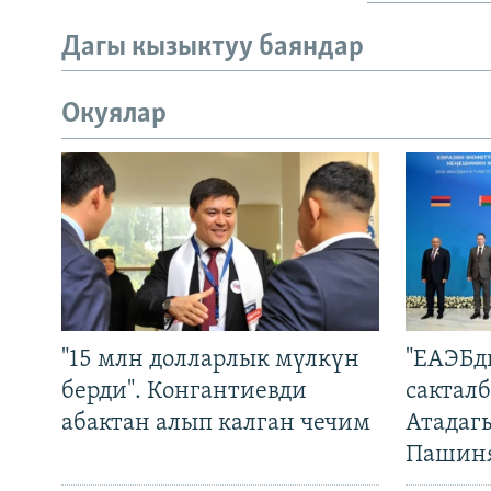
Дагы кызыктуу баяндар
Окуялар
"15 млн долларлык мүлкүн
"ЕАЭБд
берди". Конгантиевди
сакталб
абактан алып калган чечим
Атадаг
Пашин