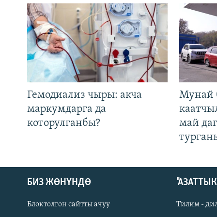
Гемодиализ чыры: акча
Мунай 
маркумдарга да
каатчы
которулганбы?
май да
турган
БИЗ ЖӨНҮНДӨ
"АЗАТТЫ
Блоктолгон сайтты ачуу
Тилим - ди