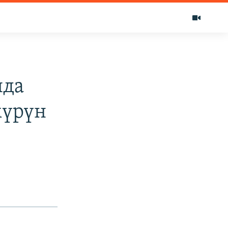
яда
мүрүн