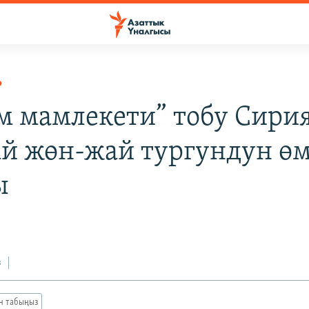
Р
м мамлекети” тобу Сири
ай жөн-жай тургундун ө
ы
з
ан табыңыз