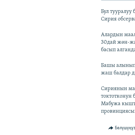
ЭЖЕ-СИҢДИЛЕР
Бул тууралуу
АЗАТТЫК+
Сирия обсерв
ЫҢГАЙСЫЗ СУРООЛОР
Алардын маал
30дай жөн-ж
басып алганд
Башы алынып,
жаш балдар д
Сириянын мам
токтотконун 
Мабужа кышта
провинцияcы
Бөлүшүңү