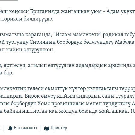
 баш кеңсеси Британияда жайгашкан уюм - Адам укук
аториясы билдирүүдө.
ыматына караганда, "Ислам мамлекети" радикал тоб
ай тургунду Сириянын борбордук бөлүгүндөгү Мабуж
ан кийин өлтүрүшкөн.
 өрттөлүп, атылып өлтүрүлгөн адамдардын арасында 
а бар.
лекеттик телеси өкмөттүк күчтөр кыштактагы террор
билдирди. Бирок өмүрү кыйылгандардын саны тууралу
гы борбордук Хомс провинциясы менен түндүктөгү 
н байланыштырган кан жолдун боюнда жайгашкан. (
з
Катталыңыз
Принтер