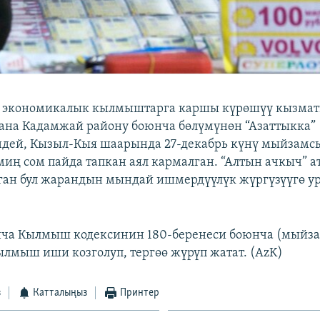
 экономикалык кылмыштарга каршы күрөшүү кызма
на Кадамжай району боюнча бөлүмүнөн “Азаттыкка”
дей, Кызыл-Кыя шаарында 27-декабрь күнү мыйзамсы
миң сом пайда тапкан аял кармалган. “Алтын ачкыч” а
ан бул жарандын мындай ишмердүүлүк жүргүзүүгө у
юнча Кылмыш кодексинин 180-беренеси боюнча (мыйз
лмыш иши козголуп, тергөө жүрүп жатат. (AzK)
з
Катталыңыз
Принтер