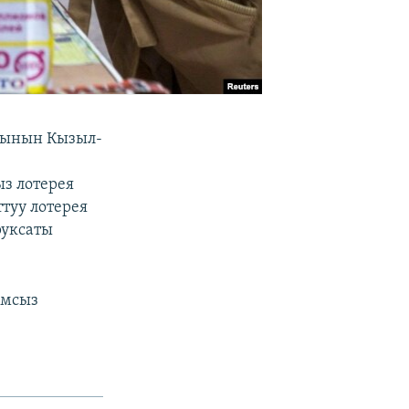
тынын Кызыл-
з лотерея
ттуу лотерея
руксаты
амсыз