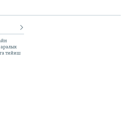
айн
 аралык
га тийиш