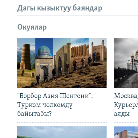
Дагы кызыктуу баяндар
Окуялар
"Борбор Азия Шенгени":
Москва
Туризм чөлкөмдү
Курьер
байытабы?
алды