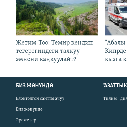
Жетим-Тоо: Темир кендин
"Абалы 
тегерегиндеги талкуу
Кипрде
эмнени каңкуулайт?
кызга к
БИЗ ЖӨНҮНДӨ
"АЗАТТЫ
Блоктолгон сайтты ачуу
Тилим - ди
Биз жөнүндө
Русский
Эрежелер