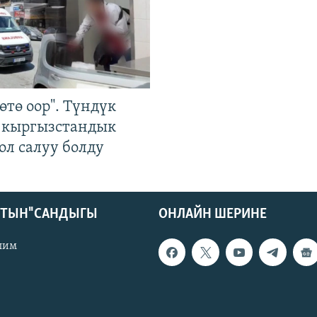
өтө оор". Түндүк
 кыргызстандык
ол салуу болду
КТЫН" САНДЫГЫ
ОНЛАЙН ШЕРИНЕ
лим