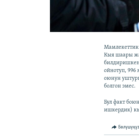
Мамлекеттик
Кыя шаары жа
билдиришкен
ойнотуп, 996 
оюнун уштург
болгон эмес.
Бул факт бо
ишкердик) кы
Бөлүшүңү