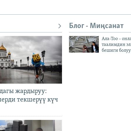
Блог - Миңсанат
Ала-Тоо – онл
таалимдин эл
бешиги болуу
дагы жардыруу:
лерди текшерүү күч