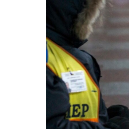
ЭЖЕ-СИҢДИЛЕР
АЗАТТЫК+
ЫҢГАЙСЫЗ СУРООЛОР