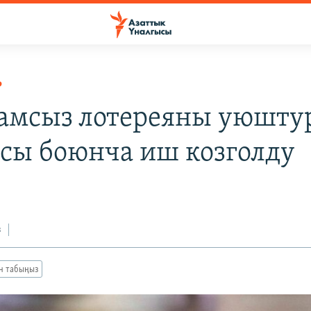
Р
мсыз лотереяны уюшту
сы боюнча иш козголду
з
ан табыңыз