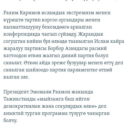
ОНЛАЙН ШЕРИНЕ
ЭЖЕ-СИҢДИЛЕР
Рахим Каримов исламдык экстремизм менен
АЗАТТЫК+
күрөштө тартип коргоо органдары менен
ЫҢГАЙСЫЗ СУРООЛОР
кызматташууну бекемдөөгө арналган
конференцияда чыгып сүйлөдү. Жарандык
согуштан кийин бул өлкөдө таанылган Ислам кайра
ЭЕ/АРнун бардык сайттары
жаралуу партиясы Борбор Азиядагы расмий
каттоодон өткөн жалгыз диний партия болуп
саналат. Өткөн айда эреже бузуулар менен өттү деп
саналган шайлоодо партия парламентке өтпөй
калган эле.
Президент Эмомали Рахмон жакында
Тажикстанды «мыйзамга баш ийген
демократиялык жана секулярдык өлкө» деп
аныктай турган программа түзүүгө чакырган
болчу.