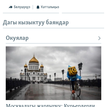
Бөлүшүңүз
Катталыңыз
Дагы кызыктуу баяндар
Окуялар
Москвадагы жардыруу: Курьерлерди