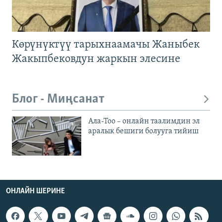
Көрүнүктүү тарыхнаамачы Жаныбек
Жакыпбековдун жаркын элесине
Блог - Миңсанат
Ала-Тоо – онлайн таалимдин эл
аралык бешиги болууга тийиш
ОНЛАЙН ШЕРИНЕ