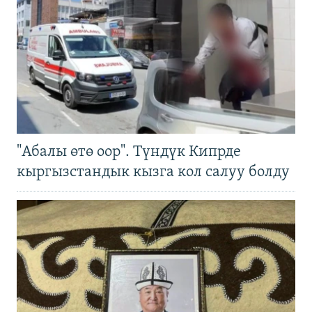
"Абалы өтө оор". Түндүк Кипрде
кыргызстандык кызга кол салуу болду