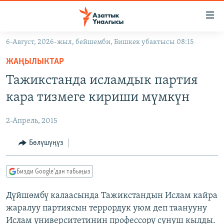
Линктер
Мазмунга
өтүңүз
6-Август, 2026-жыл, бейшемби, Бишкек убактысы 08:15
Навигацияга
ЖАҢЫЛЫКТАР
өтүңүз
ЖАҢЫЛЫКТАР
КЫРГЫЗСТАН
Издөөгө
Тажикстанда исламдык партия
салыңыз
ДҮЙНӨ
КЫРГЫЗСТАН
кара тизмеге кириши мүмкүн
УКРАИНА
САЯСАТ
ДҮЙНӨ
2-Апрель, 2015
АТАЙЫН ИЛИКТӨӨ
ЭКОНОМИКА
БОРБОР АЗИЯ
ТВ ПРОГРАММАЛАР
Бөлүшүңүз
МАДАНИЯТ
ПОДКАСТ
БҮГҮН АЗАТТЫКТА
Бизди Google'дан табыңыз
ӨЗГӨЧӨ ПИКИР
ЭКСПЕРТТЕР ТАЛДАЙТ
Дүйшөмбү калаасында Тажикстандын Ислам кайра
БИЗ ЖАНА ДҮЙНӨ
Русский
жаралуу партиясын террордук уюм деп таанууну
ДАНИСТЕ
Ислам университетинин профессору сунуш кылды.