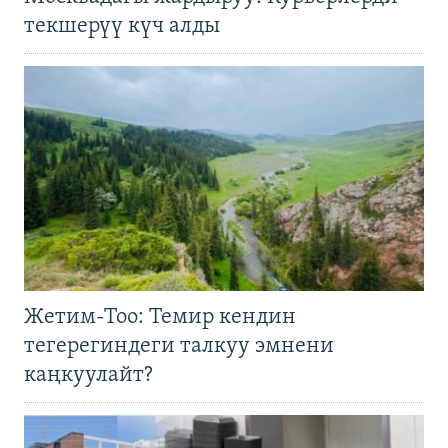
текшерүү күч алды
Жетим-Тоо: Темир кендин
тегерегиндеги талкуу эмнени
каңкуулайт?