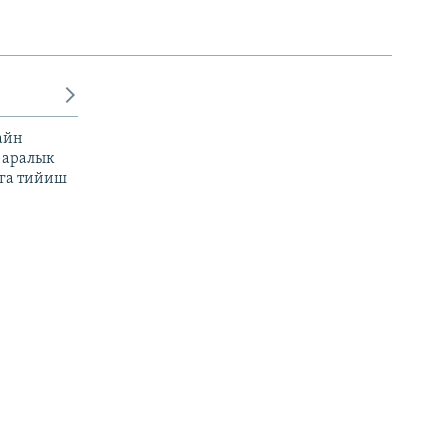
айн
 аралык
га тийиш