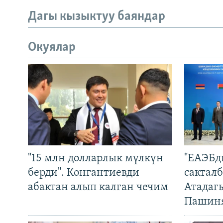
Дагы кызыктуу баяндар
Окуялар
"15 млн долларлык мүлкүн
"ЕАЭБд
берди". Конгантиевди
сакталб
абактан алып калган чечим
Атадаг
Пашин