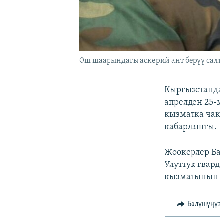
Ош шаарындагы аскерий ант берүү салт
Кыргызстанда
апрелден 25-
кызматка чак
кабарлашты.
Жоокерлер Б
Улуттук гвар
кызматынын 
Бөлүшүңү