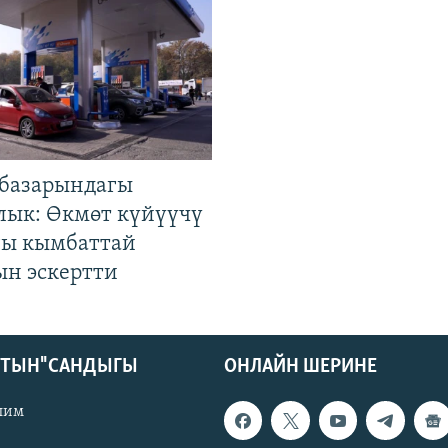
базарындагы
лык: Өкмөт күйүүчү
гы кымбаттай
ын эскертти
КТЫН" САНДЫГЫ
ОНЛАЙН ШЕРИНЕ
лим