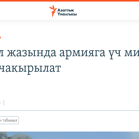
Р
 жазында армияга үч м
 чакырылат
з
ан табыңыз