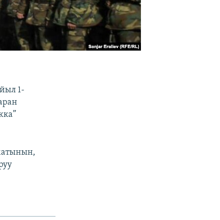
йыл 1-
аран
кка”
матынын,
руу