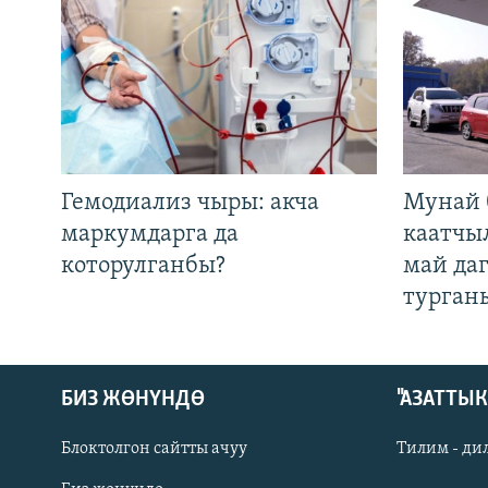
Гемодиализ чыры: акча
Мунай 
маркумдарга да
каатчы
которулганбы?
май да
турган
БИЗ ЖӨНҮНДӨ
"АЗАТТЫ
Блоктолгон сайтты ачуу
Тилим - ди