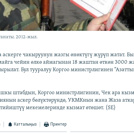
анаты. 2012-жыл.
 аскерге чакыруунун жазгы өнөктүгү жүрүп жатат. Бы
майга чейин өлкө аймагынан 18 жаштан өткөн 3000 ж
ырылат. Бул тууралуу Коргоо министрлигинен “Азатты
ашкы штабдын, Коргоо министрлигинин, Чек ара кыз
диянын аскер бөлүктөрүндө, УКМКнын жана Жаза атка
тийиштүү мекемелеринде кызмат өтөшөт. (SE)
з
Катталыңыз
Принтер