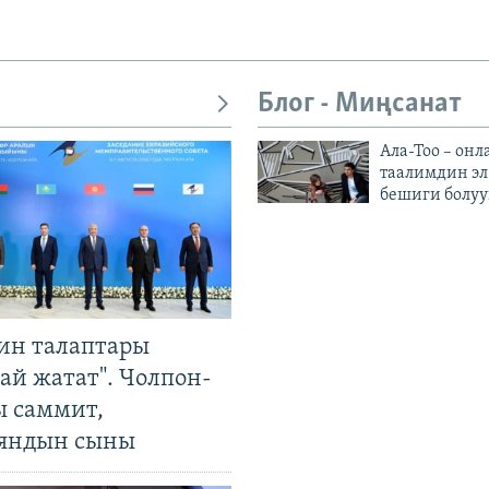
Блог - Миңсанат
Ала-Тоо – онл
таалимдин эл
бешиги болуу
ин талаптары
ай жатат". Чолпон-
ы саммит,
яндын сыны