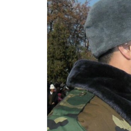
ЭЖЕ-СИҢДИЛЕР
АЗАТТЫК+
ЫҢГАЙСЫЗ СУРООЛОР