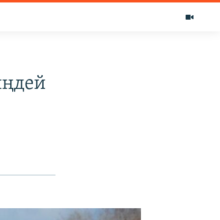
иңдей