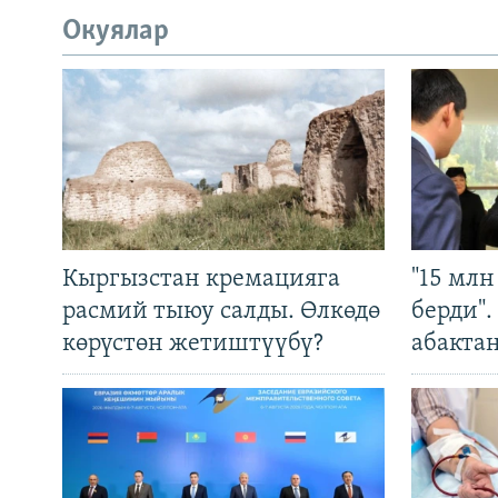
Окуялар
Кыргызстан кремацияга
"15 мл
расмий тыюу салды. Өлкөдө
берди"
көрүстөн жетиштүүбү?
абакта