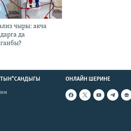
ализ чыры: акча
дарга да
лганбы?
КТЫН" САНДЫГЫ
ОНЛАЙН ШЕРИНЕ
лим