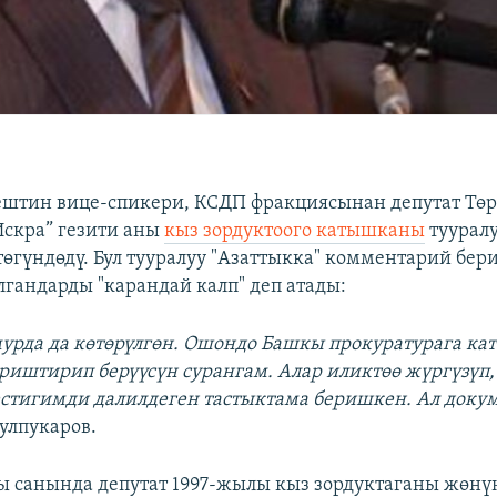
штин вице-спикери, КСДП фракциясынан депутат Тө
Искра” гезити аны
кыз зордуктоого катышканы
тууралу
өгүндөдү. Бул тууралуу "Азаттыкка" комментарий бер
лгандарды "карандай калп" деп атады:
 мурда да көтөрүлгөн. Ошондо Башкы прокуратурага ка
риштирип берүүсүн сурангам. Алар иликтөө жүргүзүп
естигимди далилдеген тастыктама беришкен. Ал доку
Зулпукаров.
 санында депутат 1997-жылы кыз зордуктаганы жөнү