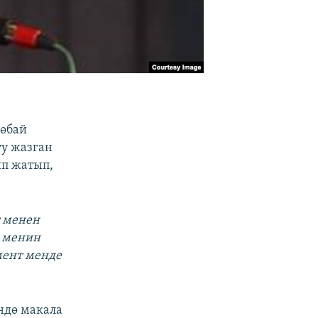
рөбай
у жазган
ип жатып,
т менен
, менин
мент менде
ндө макала