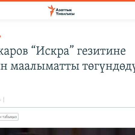
Р
каров “Искра” гезитине
н маалыматты төгүндөд
з
ан табыңыз