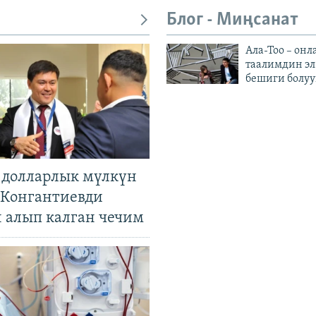
Блог - Миңсанат
Ала-Тоо – онл
таалимдин эл
бешиги болуу
н долларлык мүлкүн
. Конгантиевди
н алып калган чечим