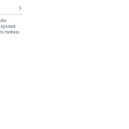
айн
 аралык
га тийиш