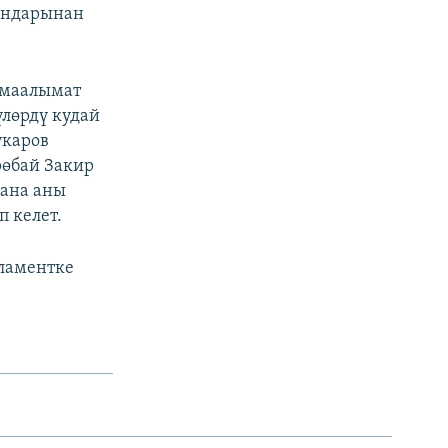
гандарынан
л маалымат
үлөрдү кудай
укаров
рөбай Закир
жана аны
 келет.
ламентке