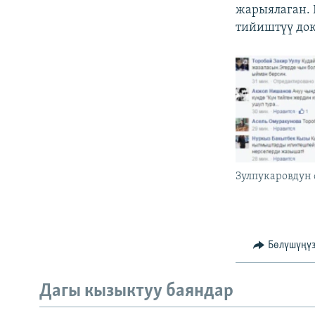
жарыялаган. 
тийиштүү док
Зулпукаровдун 
Бөлүшүңү
Дагы кызыктуу баяндар