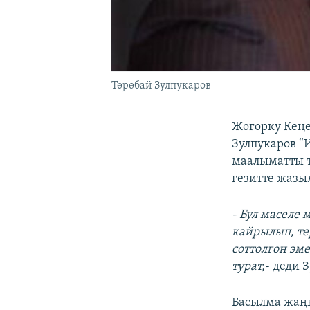
Төрөбай Зулпукаров
Жогорку Кеңе
Зулпукаров “
маалыматты т
гезитте жазы
- Бул маселе
кайрылып, те
соттолгон эм
турат,
- деди 
Басылма жаңы