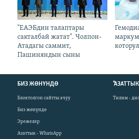
"ЕАЭБдин талаптары
Гемоди
сакталбай жатат". Чолпон-
маркум
Атадагы саммит,
котору
Пашиняндын сыны
БИЗ ЖӨНҮНДӨ
"АЗАТТЫ
Блоктолгон сайтты ачуу
Тилим - ди
Биз жөнүндө
Русский
Эрежелер
Азаттык - WhatsApp
ОНЛАЙН ШЕРИНЕ