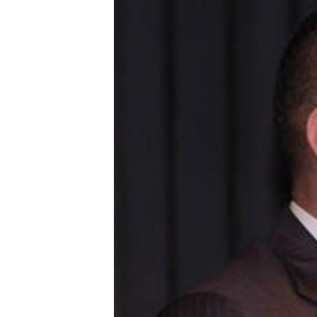
ЭЖЕ-СИҢДИЛЕР
АЗАТТЫК+
ЫҢГАЙСЫЗ СУРООЛОР