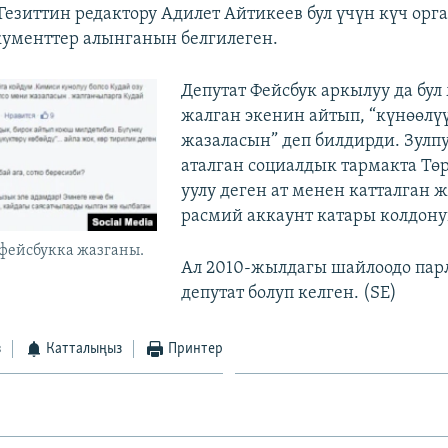
Гезиттин редактору Адилет Айтикеев бул үчүн күч ор
ументтер алынганын белгилеген.
​Депутат Фейсбук аркылуу да бу
жалган экенин айтып, “күнөөлү
жазаласын” деп билдирди. Зулп
аталган социалдык тармакта Тө
уулу деген ат менен катталган 
расмий аккаунт катары колдонуп
фейсбукка жазганы.
Ал 2010-жылдагы шайлоодо пар
депутат болуп келген. (SE)
з
Катталыңыз
Принтер