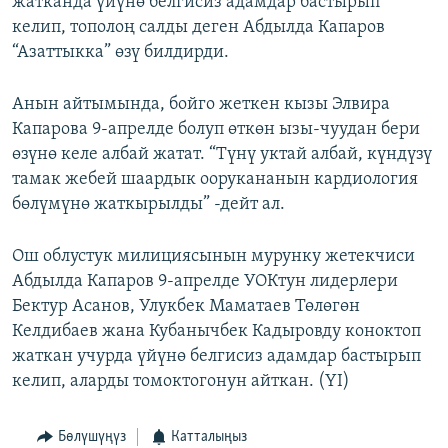
жатканда үйүнө белгисиз адамдар бастырып
ОНЛАЙН ШЕРИНЕ
ЭЖЕ-СИҢДИЛЕР
келип, тополоң салды деген Абдылда Капаров
“Азаттыкка” өзү билдирди.
АЗАТТЫК+
ЫҢГАЙСЫЗ СУРООЛОР
Анын айтымында, бойго жеткен кызы Элвира
Капарова 9-апрелде болуп өткөн ызы-чуудан бери
ЭЕ/АРнун бардык сайттары
өзүнө келе албай жатат. “Түнү уктай албай, күндүзү
тамак жебей шаардык оорукананын кардиология
бөлүмүнө жаткырылды” -дейт ал.
Ош облустук милициясынын мурунку жетекчиси
Абдылда Капаров 9-апрелде УОКтун лидерлери
Бектур Асанов, Улукбек Маматаев Төлөгөн
Келдибаев жана Кубанычбек Кадыровду коноктоп
жаткан учурда үйүнө белгисиз адамдар бастырып
келип, аларды томоктогонун айткан. (YI)
Бөлүшүңүз
Катталыңыз