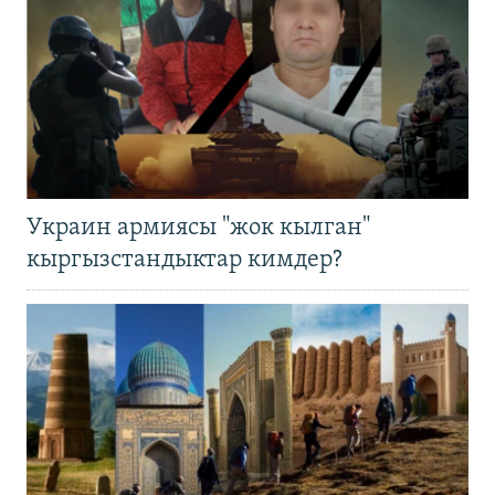
Украин армиясы "жок кылган"
кыргызстандыктар кимдер?