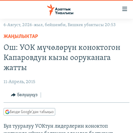
Линктер
Мазмунга
өтүңүз
6-Август, 2026-жыл, бейшемби, Бишкек убактысы 20:53
Навигацияга
ЖАҢЫЛЫКТАР
өтүңүз
ЖАҢЫЛЫКТАР
КЫРГЫЗСТАН
Издөөгө
Ош: УОК мүчөлөрүн коноктогон
салыңыз
ДҮЙНӨ
КЫРГЫЗСТАН
Капаровдун кызы ооруканага
УКРАИНА
САЯСАТ
ДҮЙНӨ
жатты
АТАЙЫН ИЛИКТӨӨ
ЭКОНОМИКА
БОРБОР АЗИЯ
11-Апрель, 2015
ТВ ПРОГРАММАЛАР
МАДАНИЯТ
Бөлүшүңүз
ПОДКАСТ
БҮГҮН АЗАТТЫКТА
ӨЗГӨЧӨ ПИКИР
ЭКСПЕРТТЕР ТАЛДАЙТ
Бизди Google'дан табыңыз
БИЗ ЖАНА ДҮЙНӨ
Русский
Бул тууралуу УОКтун лидерлерин коноктоп
ДАНИСТЕ