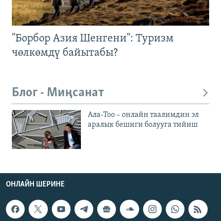
"Борбор Азия Шенгени": Туризм
чөлкөмдү байытабы?
Блог - Миңсанат
Ала-Тоо – онлайн таалимдин эл
аралык бешиги болууга тийиш
ОНЛАЙН ШЕРИНЕ