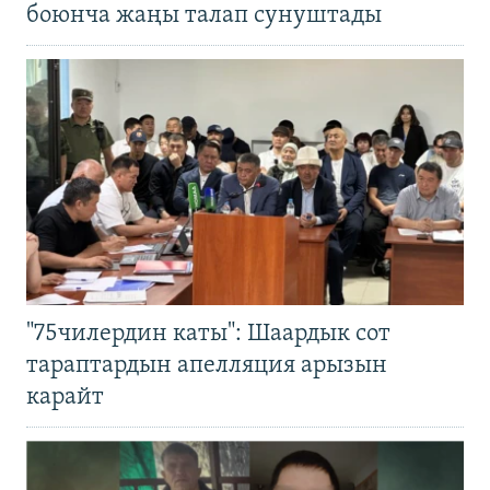
боюнча жаңы талап сунуштады
"75чилердин каты": Шаардык сот
тараптардын апелляция арызын
карайт