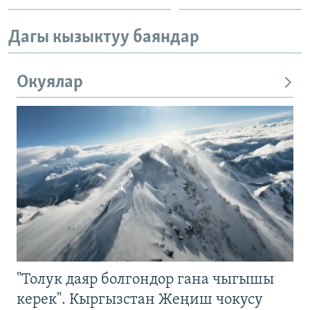
Дагы кызыктуу баяндар
Окуялар
"Толук даяр болгондор гана чыгышы
керек". Кыргызстан Жеңиш чокусу